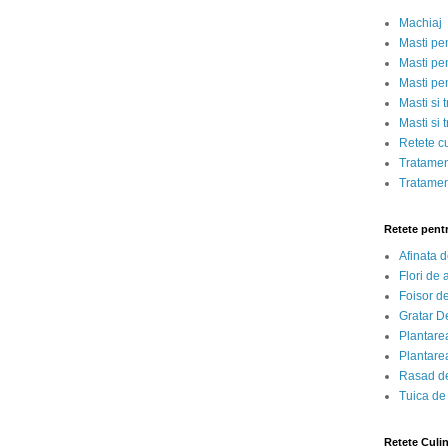
Machiaj
Masti pe
Masti pen
Masti pe
Masti si 
Masti si 
Retete c
Tratamen
Tratamen
Retete pent
Afinata 
Flori de
Foisor d
Gratar D
Plantarea
Plantarea
Rasad de
Tuica de
Retete Culi