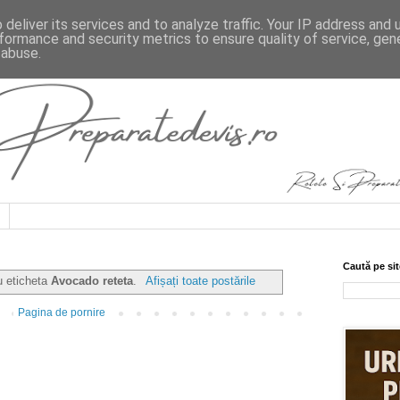
deliver its services and to analyze traffic. Your IP address and
formance and security metrics to ensure quality of service, ge
 abuse.
Caută pe sit
u eticheta
Avocado reteta
.
Afișați toate postările
Pagina de pornire