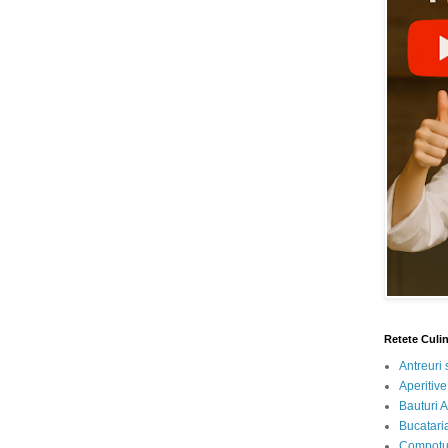
Retete Culi
Antreuri 
Aperitive
Bauturi A
Bucataria
Compotur