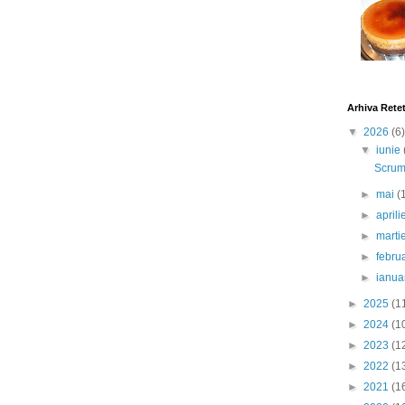
Arhiva Rete
▼
2026
(6)
▼
iunie
Scrumb
►
mai
(
►
april
►
marti
►
febru
►
ianua
►
2025
(1
►
2024
(1
►
2023
(1
►
2022
(1
►
2021
(1