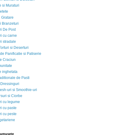
 si Muraturi
etete
si Gratare
i Branzeturi
i De Post
i cu carne
i stradale
Torturi si Deserturi
e Panificatie si Patiserie
e Craciun
munitate
e inghetata
aditionale de Pasti
 Dressinguri
esh-uri si Smoothie-uri
suri si Ciorbe
i cu legume
i cu paste
i cu peste
egetariene
rumusete