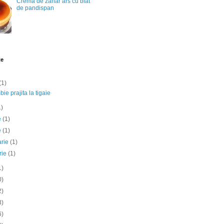
Crema de zahar ars cu blat
de pandispan
te
(1)
ie prajita la tigaie
1)
ie
(1)
e
(1)
arie
(1)
rie
(1)
1)
0)
2)
3)
6)