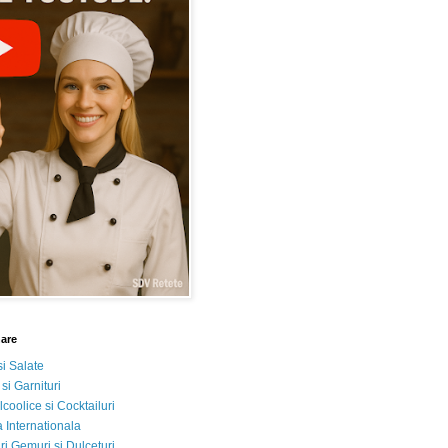
nare
si Salate
 si Garnituri
lcoolice si Cocktailuri
 Internationala
i Gemuri si Dulceturi