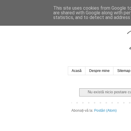
This site uses cookies from Google to 
are shared with Google along with per
statistics, and to detect and address
Acasă
Despre mine
Sitemap
Nu există nicio postare c
Abonați-vă la:
Postări (Atom)