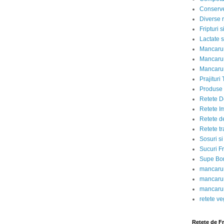
Conserve
Diverse r
Fripturi 
Lactate s
Mancarur
Mancarur
Mancarur
Prajituri 
Produse d
Retete D
Retete I
Retete d
Retete tr
Sosuri si
Sucuri Fr
Supe Bor
mancarur
mancarur
mancarur
retete v
Retete de F