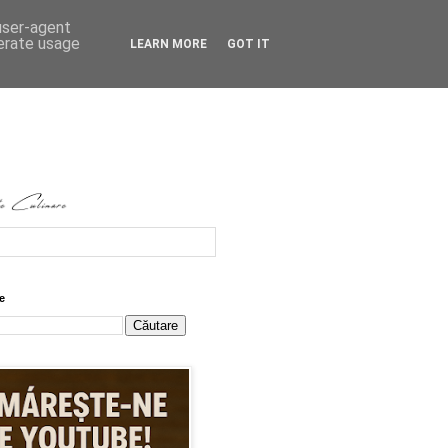
 user-agent
nerate usage
LEARN MORE
GOT IT
e