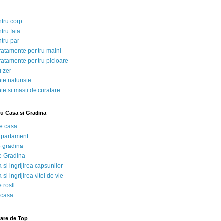
ntru corp
tru fata
ntru par
tratamente pentru maini
tratamente pentru picioare
u zer
te naturiste
te si masti de curatare
ru Casa si Gradina
de casa
 apartament
e gradina
e Gradina
 si ingrijirea capsunilor
 si ingrijirea vitei de vie
 rosii
 casa
nare de Top