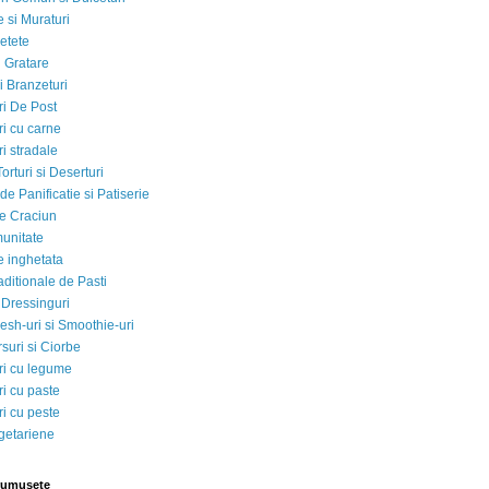
 si Muraturi
etete
si Gratare
i Branzeturi
i De Post
i cu carne
i stradale
Torturi si Deserturi
e Panificatie si Patiserie
e Craciun
munitate
e inghetata
aditionale de Pasti
 Dressinguri
esh-uri si Smoothie-uri
suri si Ciorbe
i cu legume
i cu paste
i cu peste
egetariene
rumusete