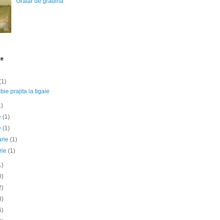
Gratar de gradina
te
(1)
ie prajita la tigaie
1)
ie
(1)
e
(1)
arie
(1)
rie
(1)
1)
0)
2)
3)
6)