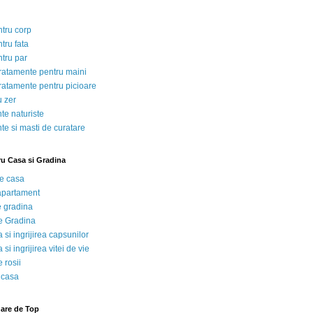
ntru corp
tru fata
ntru par
tratamente pentru maini
tratamente pentru picioare
u zer
te naturiste
te si masti de curatare
ru Casa si Gradina
de casa
 apartament
e gradina
e Gradina
 si ingrijirea capsunilor
 si ingrijirea vitei de vie
 rosii
 casa
nare de Top