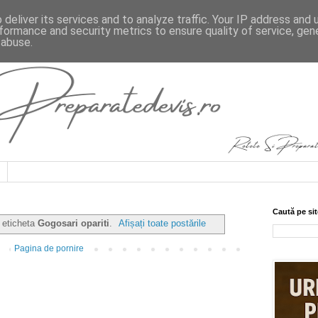
deliver its services and to analyze traffic. Your IP address and
formance and security metrics to ensure quality of service, ge
 abuse.
Caută pe sit
u eticheta
Gogosari opariti
.
Afișați toate postările
Pagina de pornire