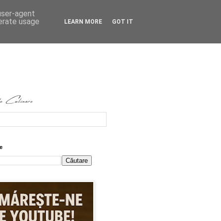
 user-agent
nerate usage
LEARN MORE
GOT IT
e