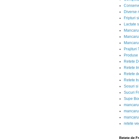
Conserve
Diverse r
Fripturi 
Lactate s
Mancarur
Mancarur
Mancarur
Prajituri 
Produse d
Retete D
Retete I
Retete d
Retete tr
Sosuri si
Sucuri Fr
Supe Bor
mancarur
mancarur
mancarur
retete v
Retete de F