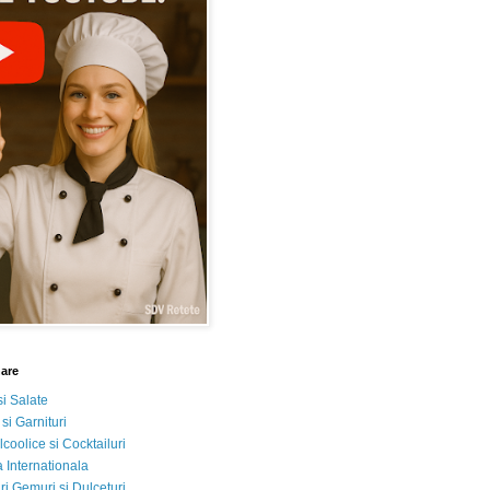
nare
si Salate
 si Garnituri
lcoolice si Cocktailuri
 Internationala
i Gemuri si Dulceturi