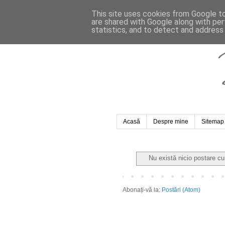
This site uses cookies from Google to 
are shared with Google along with per
statistics, and to detect and address
Acasă
Despre mine
Sitemap
Nu există nicio postare c
Abonați-vă la:
Postări (Atom)