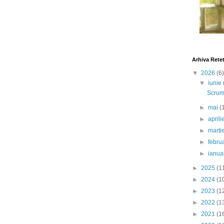
Arhiva Rete
▼
2026
(6)
▼
iunie
Scrumb
►
mai
(
►
april
►
marti
►
febru
►
ianua
►
2025
(1
►
2024
(1
►
2023
(1
►
2022
(1
►
2021
(1