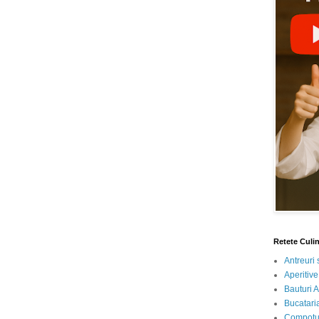
Retete Culi
Antreuri 
Aperitive
Bauturi A
Bucataria
Compotur