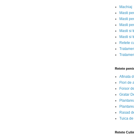
Machiaj
Masti pe
Masti pen
Masti pe
Masti si 
Masti si 
Retete c
Tratamen
Tratamen
Retete pent
Afinata 
Flori de
Foisor d
Gratar D
Plantarea
Plantarea
Rasad de
Tuica de
Retete Culi