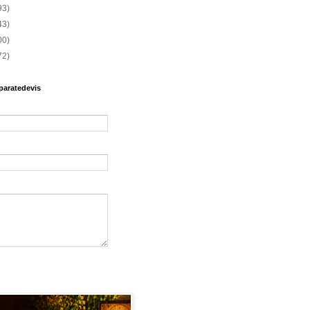
93)
43)
00)
72)
paratedevis