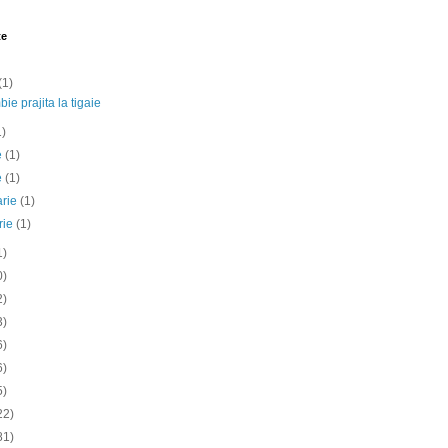
te
(1)
ie prajita la tigaie
1)
ie
(1)
e
(1)
arie
(1)
rie
(1)
1)
0)
2)
3)
6)
6)
5)
22)
81)