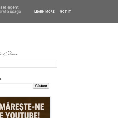
 user-agent
nerate usage
LEARN MORE
GOT IT
e