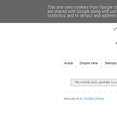
This site uses cookies from Google to 
are shared with Google along with per
statistics, and to detect and address
Acasă
Despre mine
Sitemap
Nu există nicio postare cu 
Abonați-vă la:
Postări (Atom)