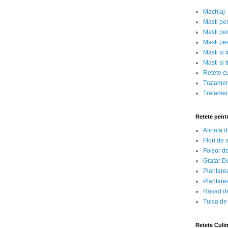
Machiaj
Masti pe
Masti pen
Masti pe
Masti si 
Masti si 
Retete c
Tratamen
Tratamen
Retete pent
Afinata 
Flori de
Foisor d
Gratar D
Plantarea
Plantarea
Rasad de
Tuica de
Retete Culi