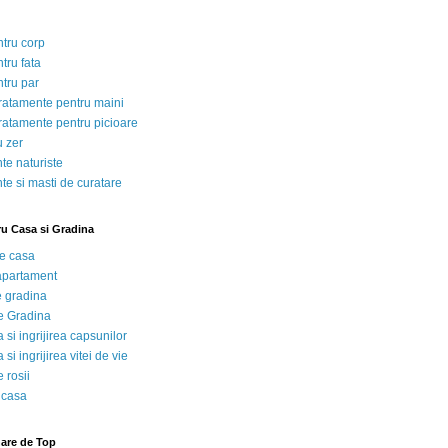
ntru corp
tru fata
ntru par
tratamente pentru maini
tratamente pentru picioare
u zer
te naturiste
te si masti de curatare
ru Casa si Gradina
de casa
 apartament
e gradina
e Gradina
 si ingrijirea capsunilor
 si ingrijirea vitei de vie
 rosii
 casa
nare de Top