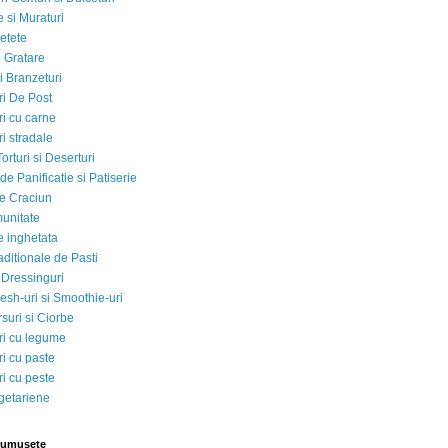
 si Muraturi
etete
si Gratare
i Branzeturi
i De Post
i cu carne
i stradale
Torturi si Deserturi
e Panificatie si Patiserie
e Craciun
munitate
e inghetata
aditionale de Pasti
 Dressinguri
esh-uri si Smoothie-uri
suri si Ciorbe
i cu legume
i cu paste
i cu peste
egetariene
rumusete