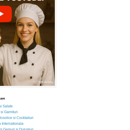
nare
si Salate
 si Garnituri
lcoolice si Cocktailuri
 Internationala
i Gemuri si Dulceturi