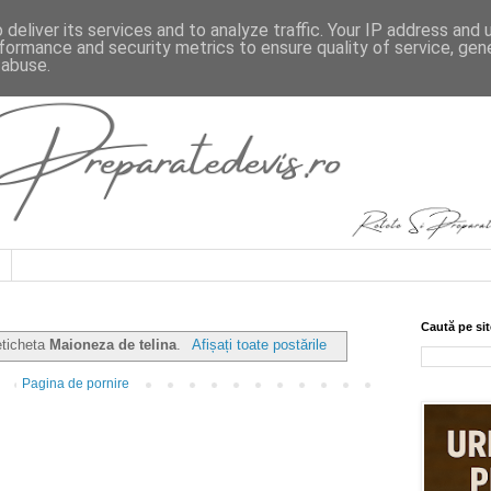
deliver its services and to analyze traffic. Your IP address and
formance and security metrics to ensure quality of service, ge
 abuse.
Caută pe sit
eticheta
Maioneza de telina
.
Afișați toate postările
Pagina de pornire