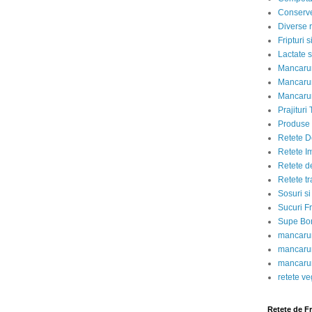
Conserve
Diverse r
Fripturi 
Lactate s
Mancarur
Mancarur
Mancarur
Prajituri 
Produse d
Retete D
Retete I
Retete d
Retete tr
Sosuri si
Sucuri Fr
Supe Bor
mancarur
mancarur
mancarur
retete v
Retete de F