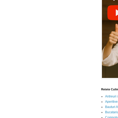
Retete Culi
Antreuri 
Aperitive
Bauturi A
Bucataria
Compotur