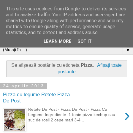
This site uses cookies from Google to deliver its services
and to analyze traffic. Your IP address and user-agent are
shared with Google along with performance and security
metrics to ensure quality of service, generate usage
statistics, and to detect and address abuse.
LEARN MORE
GOT IT
▼
Se afișează postările cu eticheta
Pizza
.
Afișați toate
postările
24 aprilie 2013
Pizza cu legume Retete Pizza
De Post
›
Retete De Post - Pizza De Post - Pizza Cu
Legume Ingrediente: 1 foaie pizza kechup sau
suc de rosii 2 cepe mari 3-4...