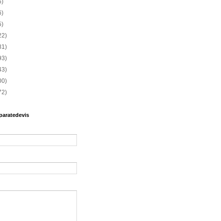
6)
6)
5)
22)
81)
93)
43)
00)
72)
paratedevis