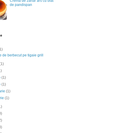
Crema de zahar ars cu blat
de pandispan
te
1)
e de berbecut pe tigaie grill
(1)
1)
ie
(1)
e
(1)
arie
(1)
rie
(1)
1)
0)
2)
3)