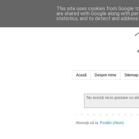
This site uses cookies from Google to 
are shared with Google along with per
statistics, and to detect and address
Acasă
Despre mine
Sitemap
Nu există nicio postare cu e
Abonați-vă la:
Postări (Atom)