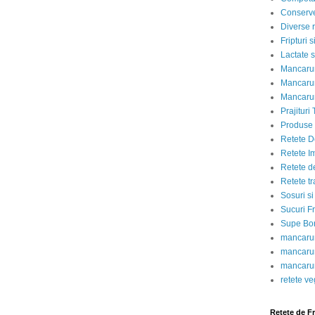
Conserve
Diverse r
Fripturi 
Lactate s
Mancarur
Mancarur
Mancarur
Prajituri 
Produse d
Retete D
Retete I
Retete d
Retete tr
Sosuri si
Sucuri Fr
Supe Bor
mancarur
mancarur
mancarur
retete v
Retete de F