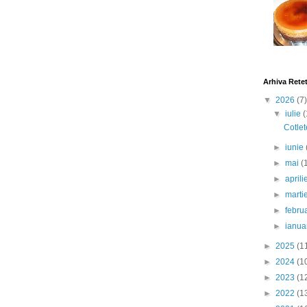
Arhiva Rete
▼
2026
(7)
▼
iulie
(
Cotlet
►
iunie
►
mai
(
►
april
►
marti
►
febru
►
ianua
►
2025
(1
►
2024
(1
►
2023
(1
►
2022
(1