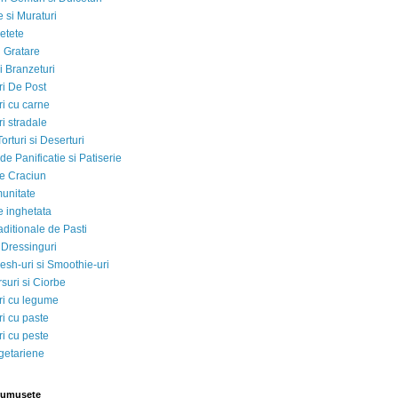
 si Muraturi
etete
si Gratare
i Branzeturi
i De Post
i cu carne
i stradale
Torturi si Deserturi
e Panificatie si Patiserie
e Craciun
munitate
e inghetata
aditionale de Pasti
 Dressinguri
esh-uri si Smoothie-uri
suri si Ciorbe
i cu legume
i cu paste
i cu peste
egetariene
rumusete