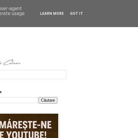
 user-agent
nerate usage
LEARN MORE
GOT IT
e