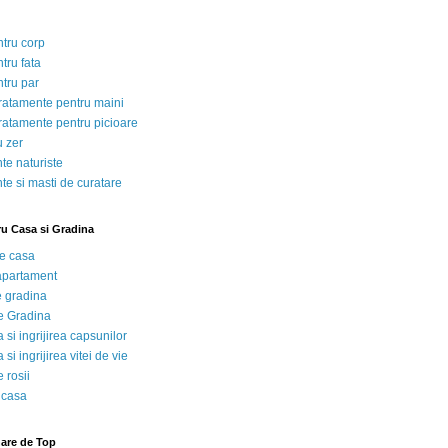
ntru corp
tru fata
ntru par
tratamente pentru maini
tratamente pentru picioare
u zer
te naturiste
te si masti de curatare
ru Casa si Gradina
de casa
 apartament
e gradina
e Gradina
 si ingrijirea capsunilor
 si ingrijirea vitei de vie
 rosii
 casa
nare de Top