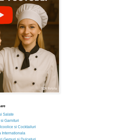
nare
si Salate
 si Garnituri
lcoolice si Cocktailuri
 Internationala
i Gemuri si Dulceturi