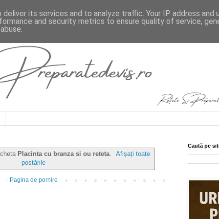
deliver its services and to analyze traffic. Your IP address and
formance and security metrics to ensure quality of service, ge
 abuse.
Caută pe sit
ticheta
Placinta cu branza si ou reteta
.
Afișați toate
postările
Pagina de pornire