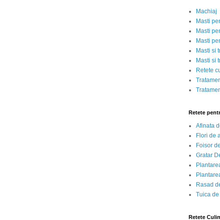
Machiaj
Masti pe
Masti pen
Masti pe
Masti si 
Masti si 
Retete c
Tratamen
Tratamen
Retete pent
Afinata 
Flori de
Foisor d
Gratar D
Plantarea
Plantarea
Rasad de
Tuica de
Retete Culi