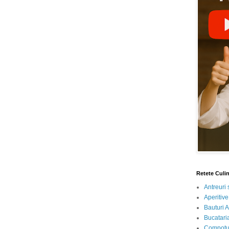
Retete Culi
Antreuri 
Aperitive
Bauturi A
Bucataria
Compotur