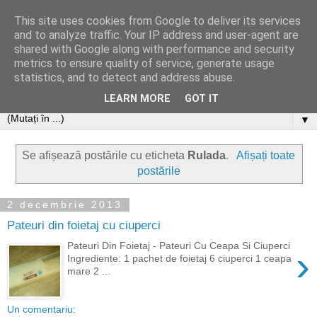
This site uses cookies from Google to deliver its services
and to analyze traffic. Your IP address and user-agent are
shared with Google along with performance and security
metrics to ensure quality of service, generate usage
statistics, and to detect and address abuse.
LEARN MORE
GOT IT
▼
Se afișează postările cu eticheta
Rulada
.
Afișați toate
postările
2 decembrie 2013
Pateuri din foietaj cu ciuperci
Pateuri Din Foietaj - Pateuri Cu Ceapa Si Ciuperci
›
Ingrediente: 1 pachet de foietaj 6 ciuperci 1 ceapa
mare 2 ...
Un comentariu: