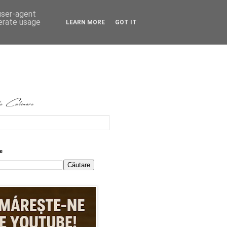
 user-agent
nerate usage
LEARN MORE
GOT IT
e