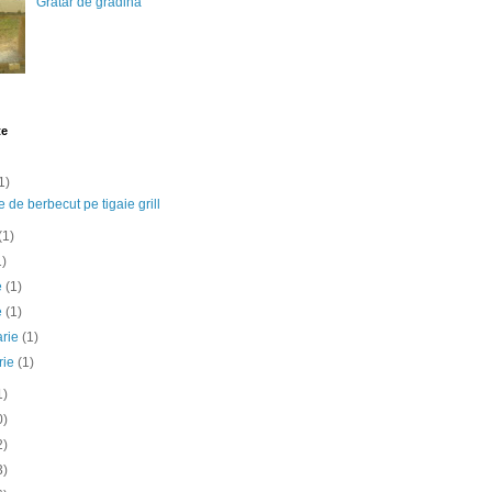
Gratar de gradina
te
1)
e de berbecut pe tigaie grill
(1)
1)
ie
(1)
e
(1)
arie
(1)
rie
(1)
1)
0)
2)
3)