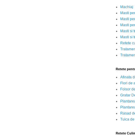
Machiaj
Masti pe
Masti pen
Masti pe
Masti si 
Masti si 
Retete c
Tratamen
Tratamen
Retete pent
Afinata 
Flori de
Foisor d
Gratar D
Plantarea
Plantarea
Rasad de
Tuica de
Retete Culi