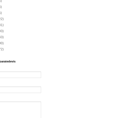
6)
6)
5)
22)
81)
93)
43)
00)
72)
paratedevis