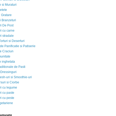
 si Muraturi
etete
si Gratare
i Branzeturi
i De Post
i cu carne
i stradale
Torturi si Deserturi
e Panificatie si Patiserie
e Craciun
munitate
e inghetata
aditionale de Pasti
 Dressinguri
esh-uri si Smoothie-uri
suri si Ciorbe
i cu legume
i cu paste
i cu peste
egetariene
rumusete