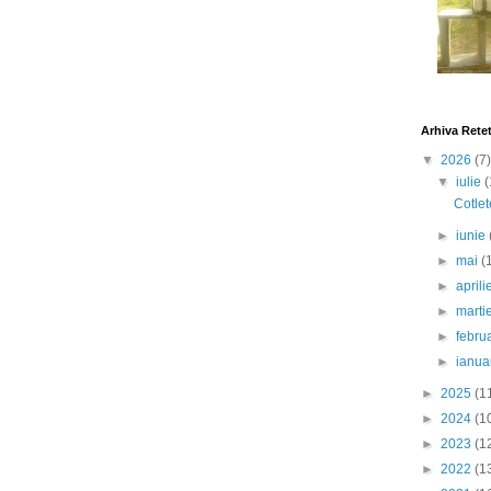
Arhiva Rete
▼
2026
(7)
▼
iulie
(
Cotlet
►
iunie
►
mai
(
►
april
►
marti
►
febru
►
ianua
►
2025
(1
►
2024
(1
►
2023
(1
►
2022
(1