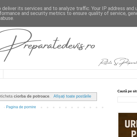
deliver its services and to analyze traffic. Your IP address and
formance and security metrics to ensure quality of service, ge
 abuse.
Caută pe sit
eticheta
ciorba de potroace
.
Afișați toate postările
Pagina de pornire