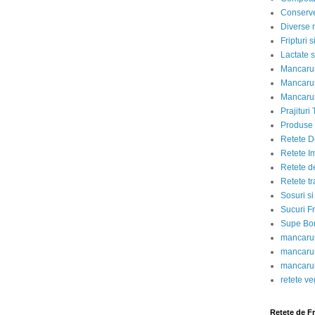
Conserve
Diverse r
Fripturi 
Lactate s
Mancarur
Mancarur
Mancarur
Prajituri 
Produse d
Retete D
Retete I
Retete d
Retete tr
Sosuri si
Sucuri Fr
Supe Bor
mancarur
mancarur
mancarur
retete v
Retete de F