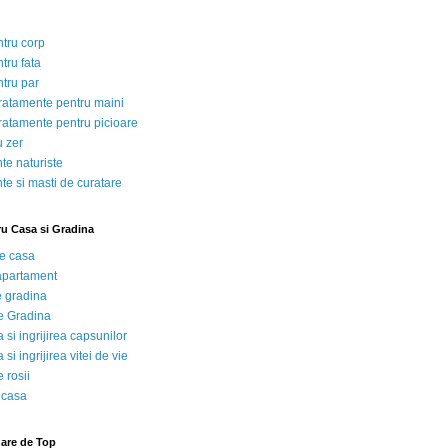
ntru corp
tru fata
ntru par
tratamente pentru maini
tratamente pentru picioare
u zer
te naturiste
te si masti de curatare
ru Casa si Gradina
de casa
 apartament
e gradina
e Gradina
 si ingrijirea capsunilor
 si ingrijirea vitei de vie
 rosii
 casa
nare de Top