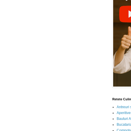
Retete Culi
Antreuri 
Aperitive
Bauturi A
Bucataria
Compotur