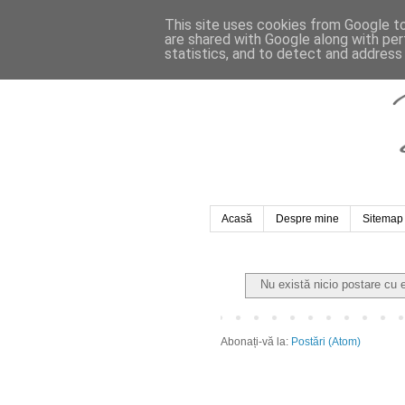
This site uses cookies from Google to 
are shared with Google along with per
statistics, and to detect and address
Acasă
Despre mine
Sitemap
Nu există nicio postare cu 
Abonați-vă la:
Postări (Atom)