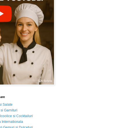
nare
si Salate
 si Garnituri
lcoolice si Cocktailuri
 Internationala
i Gemuri si Dulceturi