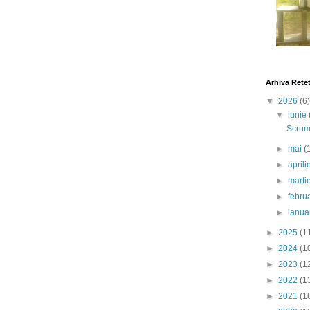
Arhiva Rete
▼
2026
(6)
▼
iunie
Scrumb
►
mai
(
►
april
►
marti
►
febru
►
ianua
►
2025
(1
►
2024
(1
►
2023
(1
►
2022
(1
►
2021
(1