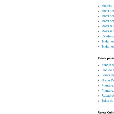
Machiaj
Masti pe
Masti pen
Masti pe
Masti si 
Masti si 
Retete c
Tratamen
Tratamen
Retete pent
Afinata 
Flori de
Foisor d
Gratar D
Plantarea
Plantarea
Rasad de
Tuica de
Retete Culi