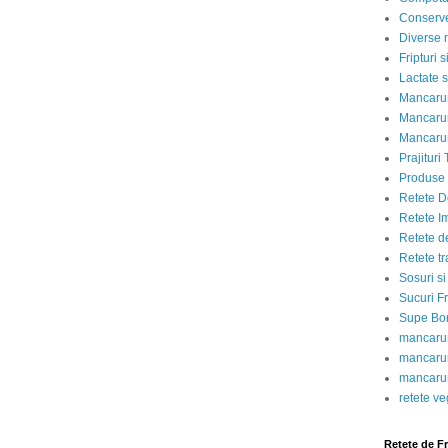
Conserve
Diverse r
Fripturi 
Lactate s
Mancarur
Mancarur
Mancarur
Prajituri 
Produse d
Retete D
Retete I
Retete d
Retete tr
Sosuri si
Sucuri Fr
Supe Bor
mancarur
mancarur
mancarur
retete v
Retete de F