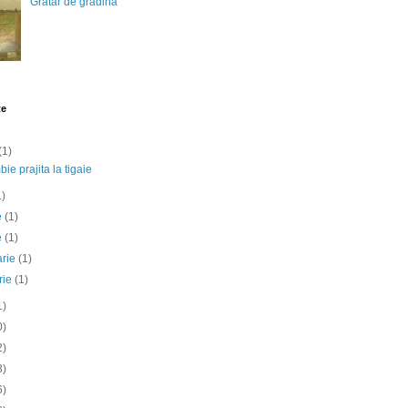
Gratar de gradina
te
(1)
ie prajita la tigaie
1)
ie
(1)
e
(1)
arie
(1)
rie
(1)
1)
0)
2)
3)
6)