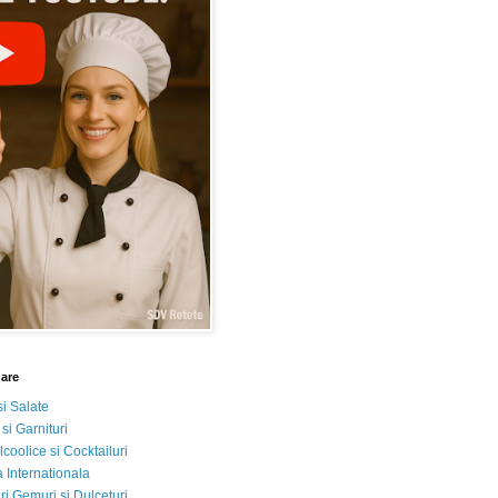
nare
si Salate
 si Garnituri
lcoolice si Cocktailuri
 Internationala
i Gemuri si Dulceturi