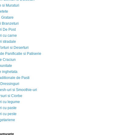
 si Muraturi
etete
si Gratare
i Branzeturi
i De Post
i cu carne
i stradale
Torturi si Deserturi
e Panificatie si Patiserie
e Craciun
munitate
e inghetata
aditionale de Pasti
 Dressinguri
esh-uri si Smoothie-uri
suri si Ciorbe
i cu legume
i cu paste
i cu peste
egetariene
rumusete