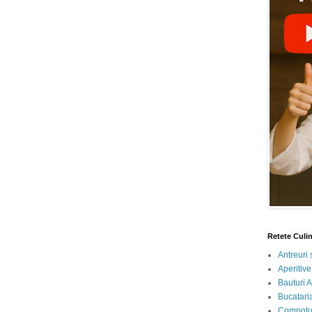
Retete Culi
Antreuri 
Aperitive
Bauturi A
Bucataria
Compotur