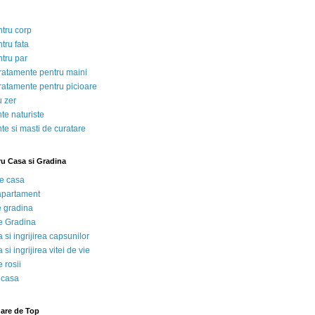
ntru corp
tru fata
ntru par
tratamente pentru maini
tratamente pentru picioare
u zer
te naturiste
te si masti de curatare
ru Casa si Gradina
de casa
 apartament
e gradina
e Gradina
 si ingrijirea capsunilor
 si ingrijirea vitei de vie
 rosii
 casa
nare de Top