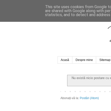
This site uses cookies from Google to 
are shared with Google along with per
statistics, and to detect and address
Acasă
Despre mine
Sitemap
Nu există nicio postare cu 
Abonați-vă la:
Postări (Atom)