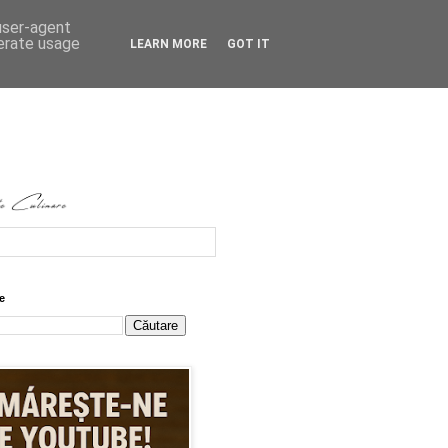
 user-agent
nerate usage
LEARN MORE
GOT IT
e