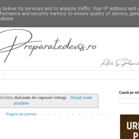
deliver its services and to analyze traffic. Your IP address and
formance and security metrics to ensure quality of service, ge
 abuse.
Caută pe sit
eticheta
dulceata de capsuni intregi
.
Afișați toate
postările
Pagina de pornire