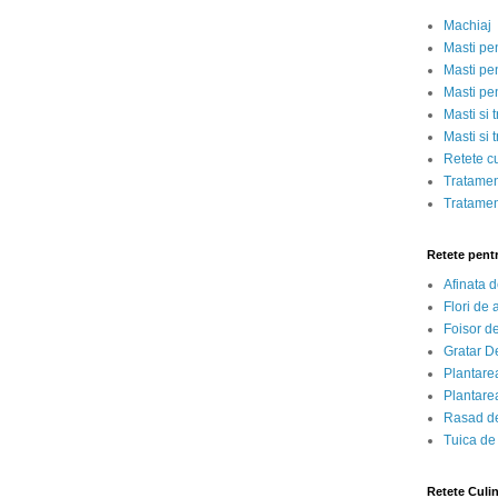
Machiaj
Masti pe
Masti pen
Masti pe
Masti si 
Masti si 
Retete c
Tratamen
Tratamen
Retete pent
Afinata 
Flori de
Foisor d
Gratar D
Plantarea
Plantarea
Rasad de
Tuica de
Retete Culi