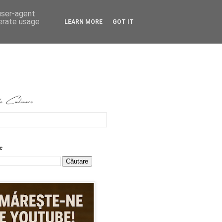
 user-agent
nerate usage
LEARN MORE
GOT IT
e