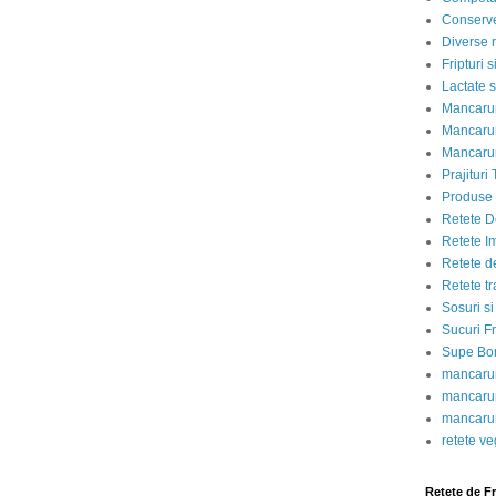
Conserve
Diverse r
Fripturi 
Lactate s
Mancarur
Mancarur
Mancarur
Prajituri 
Produse d
Retete D
Retete I
Retete d
Retete tr
Sosuri si
Sucuri Fr
Supe Bor
mancarur
mancarur
mancarur
retete v
Retete de F