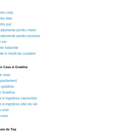
ntru corp
tru fata
ntru par
tratamente pentru maini
tratamente pentru picioare
u zer
te naturiste
te si masti de curatare
ru Casa si Gradina
de casa
 apartament
e gradina
e Gradina
 si ingrijirea capsunilor
 si ingrijirea vitei de vie
 rosii
 casa
nare de Top