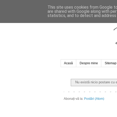
This site uses cookies from Google to 
are shared with Google along with per
statistics, and to detect and address
Acasă
Despre mine
Sitemap
Nu există nicio postare cu 
Abonați-vă la:
Postări (Atom)