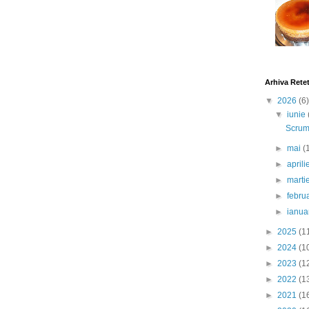
Arhiva Rete
▼
2026
(6)
▼
iunie
Scrumb
►
mai
(
►
april
►
marti
►
febru
►
ianua
►
2025
(1
►
2024
(1
►
2023
(1
►
2022
(1
►
2021
(1