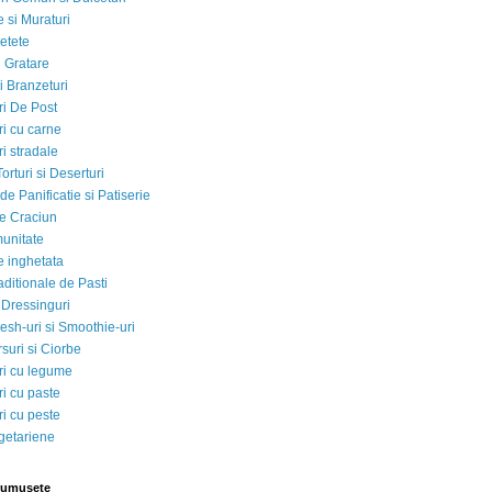
 si Muraturi
etete
si Gratare
i Branzeturi
i De Post
i cu carne
i stradale
Torturi si Deserturi
e Panificatie si Patiserie
e Craciun
munitate
e inghetata
aditionale de Pasti
 Dressinguri
esh-uri si Smoothie-uri
suri si Ciorbe
i cu legume
i cu paste
i cu peste
egetariene
rumusete