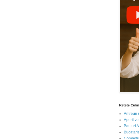
Retete Culi
Antreuri 
Aperitive
Bauturi A
Bucataria
Compotur