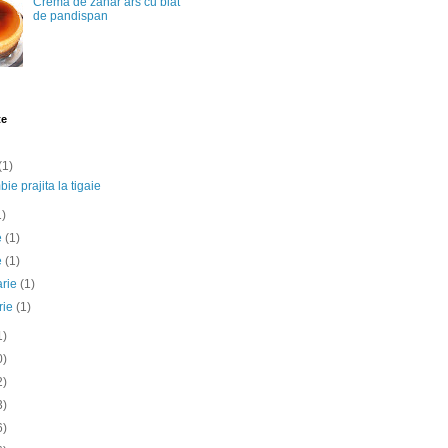
Crema de zahar ars cu blat
de pandispan
te
(1)
ie prajita la tigaie
1)
ie
(1)
e
(1)
arie
(1)
rie
(1)
1)
0)
2)
3)
6)