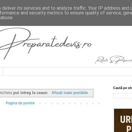
deliver its services and to analyze traffic. Your IP address and
formance and security metrics to ensure quality of service, ge
 abuse.
Caută pe sit
eticheta
pui intreg la ceaun
.
Afișați toate postările
Pagina de pornire