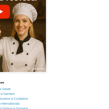
nare
si Salate
 si Garnituri
lcoolice si Cocktailuri
 Internationala
i Gemuri si Dulceturi