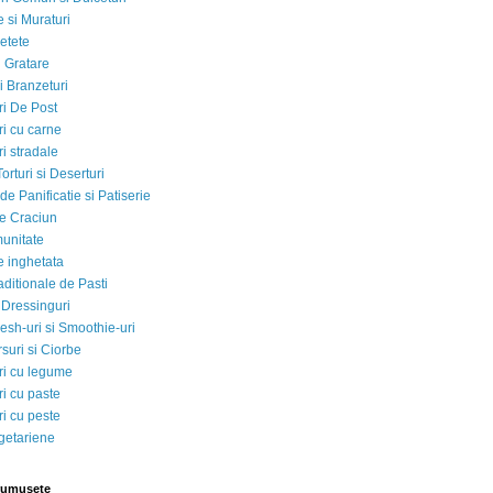
 si Muraturi
etete
si Gratare
i Branzeturi
i De Post
i cu carne
i stradale
Torturi si Deserturi
e Panificatie si Patiserie
e Craciun
munitate
e inghetata
aditionale de Pasti
 Dressinguri
esh-uri si Smoothie-uri
suri si Ciorbe
i cu legume
i cu paste
i cu peste
egetariene
rumusete