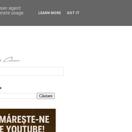
 user-agent
nerate usage
LEARN MORE
GOT IT
e