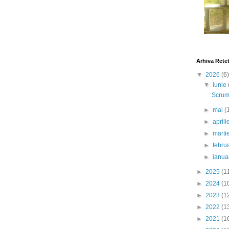
Arhiva Rete
▼
2026
(6)
▼
iunie
Scrumb
►
mai
(
►
april
►
marti
►
febru
►
ianua
►
2025
(1
►
2024
(1
►
2023
(1
►
2022
(1
►
2021
(1