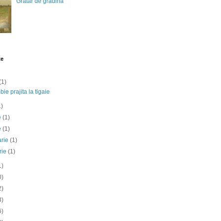
Gratar de gradina
te
(1)
ie prajita la tigaie
1)
ie
(1)
e
(1)
arie
(1)
rie
(1)
1)
0)
2)
3)
6)