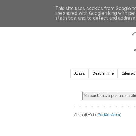
This site uses cookies from Google to 
are shared with Google along with per
statistics, and to detect and address
Acasă
Despre mine
Sitemap
Nu există nicio postare cu et
Abonați-vă la:
Postări (Atom)