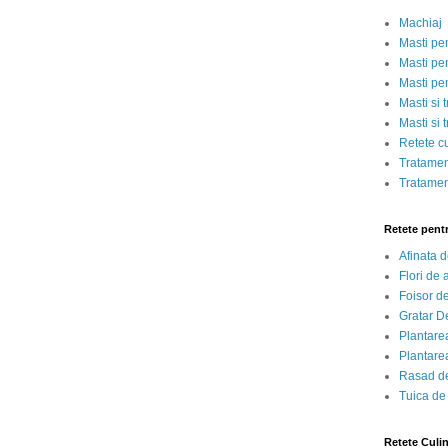
Machiaj
Masti pe
Masti pen
Masti pe
Masti si 
Masti si 
Retete c
Tratamen
Tratamen
Retete pent
Afinata 
Flori de
Foisor d
Gratar D
Plantarea
Plantarea
Rasad de
Tuica de
Retete Culi