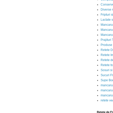
Conserve
Diverse r
Fripturi 
Lactate s
Mancarur
Mancarur
Mancarur
Prajituri 
Produse d
Retete D
Retete I
Retete d
Retete tr
Sosuri si
Sucuri Fr
Supe Bor
mancarur
mancarur
mancarur
retete v
Retete de F