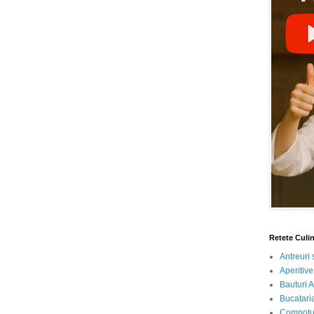
Retete Culi
Antreuri 
Aperitive
Bauturi A
Bucataria
Compotur