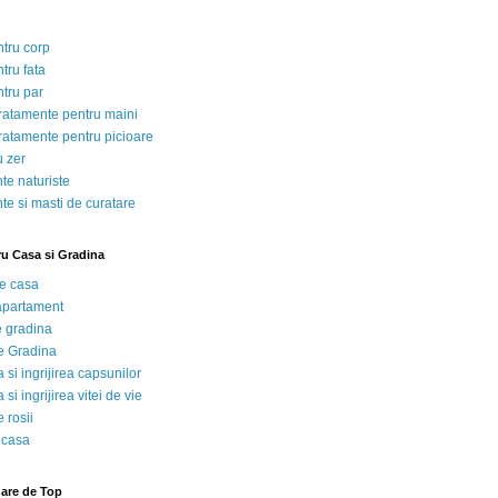
ntru corp
tru fata
ntru par
tratamente pentru maini
tratamente pentru picioare
u zer
te naturiste
te si masti de curatare
ru Casa si Gradina
de casa
 apartament
e gradina
e Gradina
 si ingrijirea capsunilor
 si ingrijirea vitei de vie
 rosii
 casa
nare de Top