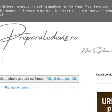
deliver its services and to analyze traffic. Your IP address and
formance and security metrics to ensure quality of service, ge
 abuse.
Caută pe sit
icheta
shake proteic cu fructe
.
Afișați toate postările
Pagina de pornire