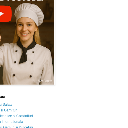
nare
si Salate
 si Garnituri
lcoolice si Cocktailuri
 Internationala
i Gemuri si Dulceturi