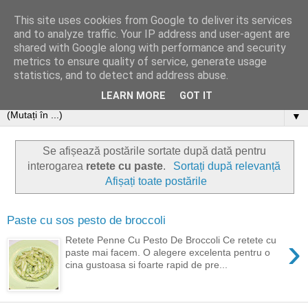
This site uses cookies from Google to deliver its services
and to analyze traffic. Your IP address and user-agent are
shared with Google along with performance and security
metrics to ensure quality of service, generate usage
statistics, and to detect and address abuse.
LEARN MORE
GOT IT
▼
Se afișează postările sortate după dată pentru
interogarea
retete cu paste
.
Sortați după relevanță
Afișați toate postările
Paste cu sos pesto de broccoli
›
Retete Penne Cu Pesto De Broccoli Ce retete cu
paste mai facem. O alegere excelenta pentru o
cina gustoasa si foarte rapid de pre...