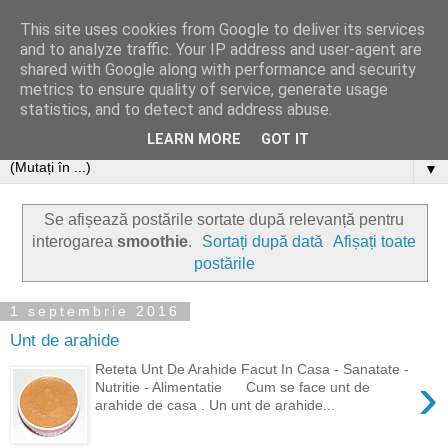
This site uses cookies from Google to deliver its services
and to analyze traffic. Your IP address and user-agent are
shared with Google along with performance and security
metrics to ensure quality of service, generate usage
statistics, and to detect and address abuse.
LEARN MORE
GOT IT
▼
Se afișează postările sortate după relevanță pentru
interogarea
smoothie
.
Sortați după dată
Afișați toate
postările
1 septembrie 2016
Unt de arahide
Reteta Unt De Arahide Facut In Casa - Sanatate -
›
Nutritie - Alimentatie Cum se face unt de
arahide de casa . Un unt de arahide...