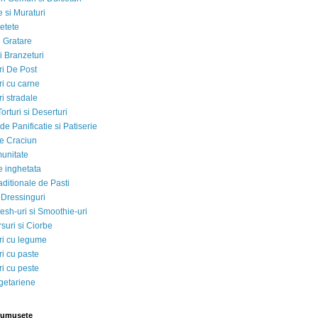
 si Muraturi
etete
si Gratare
i Branzeturi
i De Post
i cu carne
i stradale
Torturi si Deserturi
e Panificatie si Patiserie
e Craciun
munitate
e inghetata
aditionale de Pasti
 Dressinguri
esh-uri si Smoothie-uri
suri si Ciorbe
i cu legume
i cu paste
i cu peste
egetariene
rumusete