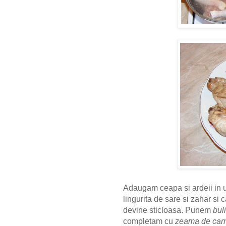
Adaugam ceapa si ardeii in u
lingurita de sare si zahar s
devine sticloasa. Punem
bul
completam cu
zeama de car