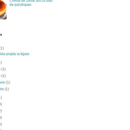
Crema de zahar ars cu blat
de pandispan
te
(1)
ie prajita la tigaie
1)
ie
(1)
e
(1)
arie
(1)
rie
(1)
1)
0)
2)
3)
6)