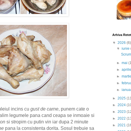
Arhiva Rete
▼
2026
(6)
▼
iunie
Scrumb
►
mai
(
►
april
►
marti
►
febru
►
ianua
►
2025
(1
►
2024
(1
leiul incins cu
gust de carne
, punem cate o
►
2023
(1
i calim legumele pana cand ceapa se inmoaie si
►
2022
(1
ion
si stropim cu putin vin iar dupa 2 minute
►
2021
(1
ne
pana la consistenta dorita. Sosul trebuie sa