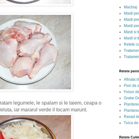
Machiaj
Masti pe
Masti pen
Masti pe
Masti si 
Masti si 
Retete c
Tratamen
Tratamen
Retete pent
Afinata 
Flori de
Foisor d
Gratar D
ratam legumele, le spalam si le taiem, ceapa o
Plantarea
fideluta, iar mararul verde il tocam marunt.
Plantarea
Rasad de
Tuica de
Retete Culi