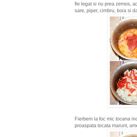
fie legat si nu prea zemos,
sare, piper, cimbru, boia si d
Fierbem la foc mic
tocana
in
proaspata tocata marunt, am