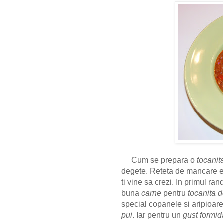
Cum se prepara o
tocanit
degete. Reteta de mancare es
ti vine sa crezi. In primul r
buna
carne
pentru
tocanita 
special copanele si aripioare
pui
. Iar pentru un
gust formid