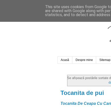
This site uses cookies from Google to 
are shared with Google along with per
statistics, and to detect and address
Acasă
Despre mine
Sitemap
Se afișează postările sortate 
d
Tocanita de pui
Tocanita De Ceapa Cu Car