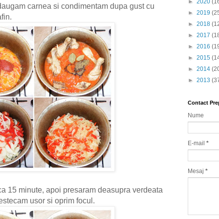
►
2020
(1
 adaugam carnea si condimentam dupa gust cu
►
2019
(2
afin.
►
2018
(1
►
2017
(1
►
2016
(1
►
2015
(1
►
2014
(2
►
2013
(3
Contact Pre
Nume
E-mail
*
Mesaj
*
ca 15 minute, apoi presaram deasupra verdeata
estecam usor si oprim focul.