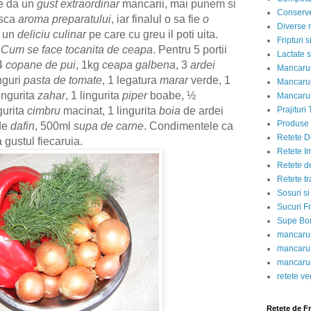
ie da un
gust extraordinar
mancarii, mai punem si
Conserve
asca
aroma preparatului
, iar finalul o sa fie
o
Diverse r
, un
deliciu culinar
pe care cu greu il poti uita.
Fripturi 
.
Cum se face tocanita de ceapa
. Pentru 5 portii
Lactate s
4
copane de pui
, 1kg
ceapa galbena
, 3
ardei
Mancarur
inguri
pasta de tomate
, 1 legatura
marar
verde, 1
Mancarur
ingurita
zahar
, 1 lingurita
piper
boabe, ½
Mancarur
Prajituri 
gurita
cimbru
macinat, 1 lingurita
boia
de ardei
Produse d
 de
dafin
, 500ml
supa de carne
. Condimentele ca
Retete D
gustul fiecaruia.
Retete I
Retete d
Retete tr
Sosuri si
Sucuri Fr
Supe Bor
mancarur
mancarur
mancarur
retete v
Retete de F