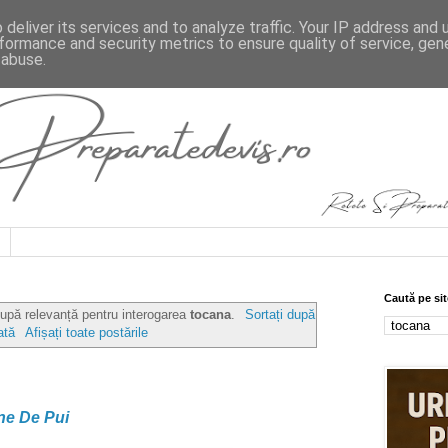
deliver its services and to analyze traffic. Your IP address and
formance and security metrics to ensure quality of service, ge
 abuse.
Caută pe sit
după relevanță pentru interogarea
tocana
.
Sortați după
ată
Afișați toate postările
ne De Pui