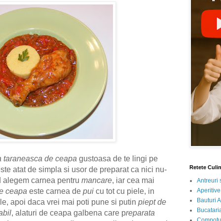
a taraneasca de ceapa
gustoasa de te lingi pe
Retete Culi
te atat de simpla si usor de preparat ca nici nu-
and alegem carnea pentru
mancare
, iar cea mai
Antreuri 
Aperitive
de ceapa
este carnea de
pui
cu tot cu piele, in
Bauturi A
le, apoi daca vrei mai poti pune si putin
piept de
Bucataria
abil
, alaturi de ceapa galbena care p
reparata
Compotur