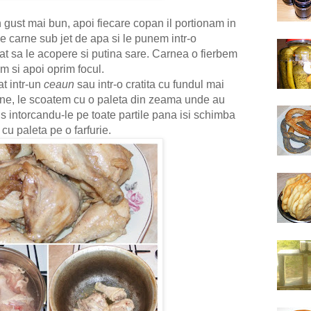
 gust mai bun, apoi fiecare copan il portionam in
e carne sub jet de apa si le punem intr-o
cat sa le acopere si putina sare. Carnea o fierbem
 si apoi oprim focul.
at intr-un
ceaun
sau intr-o cratita cu fundul mai
arne, le scoatem cu o paleta din zeama unde au
cins intorcandu-le pe toate partile pana isi schimba
 cu paleta pe o farfurie.