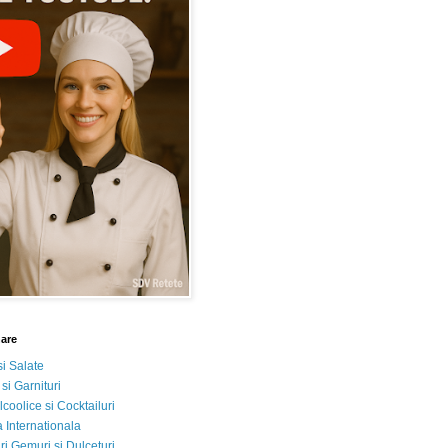
nare
si Salate
 si Garnituri
lcoolice si Cocktailuri
 Internationala
i Gemuri si Dulceturi