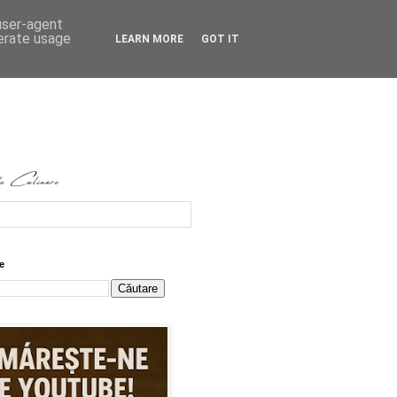
 user-agent
nerate usage
LEARN MORE
GOT IT
e