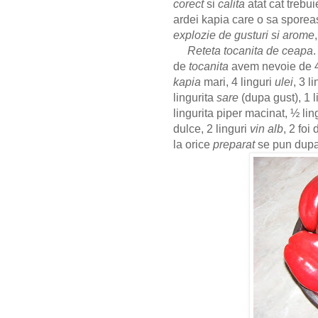
corect
si
calita
atat cat trebu
ardei kapia care o sa spore
explozie de gusturi si arome
Reteta tocanita de ceapa
de
tocanita
avem nevoie de 
kapia
mari, 4 linguri
ulei
, 3 l
lingurita
sare
(dupa gust), 1 l
lingurita piper macinat, ½ lin
dulce, 2 linguri
vin alb
, 2 foi
la orice
preparat
se pun dupa 