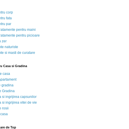
ntru corp
tru fata
ntru par
tratamente pentru maini
tratamente pentru picioare
u zer
te naturiste
te si masti de curatare
ru Casa si Gradina
de casa
 apartament
e gradina
e Gradina
 si ingrijirea capsunilor
 si ingrijirea vitei de vie
 rosii
 casa
nare de Top