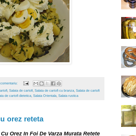
 comentariu:
rtofi
,
Salata de cartofi
,
Salata de cartofi cu branza
,
Salata de cartofi
ta de cartofi dietetica
,
Salata Orientala
,
Salata rustica
u orez reteta
Cu Orez In Foi De Varza Murata Retete 