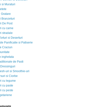
 si Muraturi
etete
si Gratare
i Branzeturi
i De Post
i cu carne
i stradale
Torturi si Deserturi
e Panificatie si Patiserie
e Craciun
munitate
e inghetata
aditionale de Pasti
 Dressinguri
esh-uri si Smoothie-uri
suri si Ciorbe
i cu legume
i cu paste
i cu peste
egetariene
rumusete