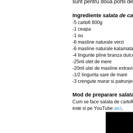
sunt pentru doua portii de
Ingrediente 
salata de ca
-5 cartofi 800g
-1 ceapa
-1 ou
-6 masline naturale verzi
-6 masline naturale kalamat
-4 lingurite pline branza dul
-25ml otet de mere
-20ml ulei de masline extravi
-1/2 lingurita sare de mare
-3 crengute marar si patrunje
Mod de preparare 
salat
Cum se face salata de cartofi
este si pe YouTube 
aici
,