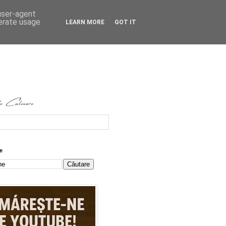
 user-agent
nerate usage
LEARN MORE
GOT IT
e