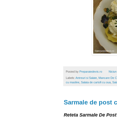
Posted by
Preparatedevis.ro
Niciun
Labels:
Antreuri si Salate
,
Mancare De Ca
cu masline
,
Salata de cartofi cu oua
,
Sala
Sarmale de post c
Reteta Sarmale De Post 