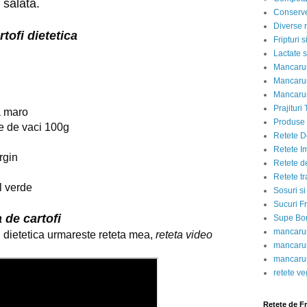
 salată.
Conserve
Diverse r
rtofi dietetica
Fripturi 
Lactate s
Mancarur
Mancarur
Mancarur
Prajituri 
a maro
Produse d
ce de vaci 100g
Retete D
Retete I
rgin
Retete d
Retete tr
l verde
Sosuri si
Sucuri Fr
a de cartofi
Supe Bor
mancarur
 dietetica urmareste reteta mea, 
reteta video
mancarur
mancarur
retete v
Retete de F