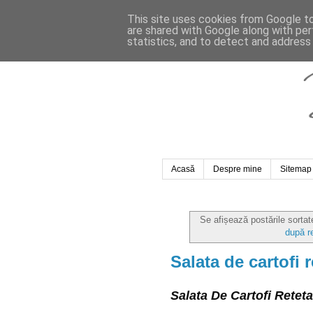
This site uses cookies from Google to 
are shared with Google along with per
statistics, and to detect and address
Acasă
Despre mine
Sitemap
Se afișează postările sorta
după r
Salata de cartofi r
Salata De Cartofi Reteta