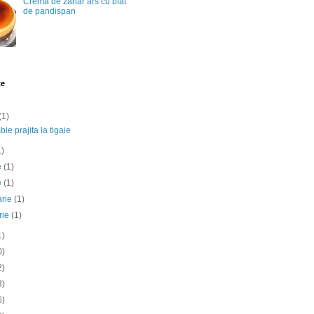
Crema de zahar ars cu blat
de pandispan
te
(1)
ie prajita la tigaie
1)
ie
(1)
e
(1)
arie
(1)
rie
(1)
1)
0)
2)
3)
6)