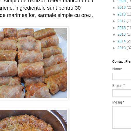
 simplu de realizat, retete mancaruri cu 
►
2020
(1
iene, ingredientele sunt pentru 30 
►
2019
(2
 de marimea lor, sarmale simple cu orez, 
►
2018
(1
►
2017
(1
►
2016
(1
►
2015
(1
►
2014
(2
►
2013
(3
Contact Pre
Nume
E-mail
*
Mesaj
*