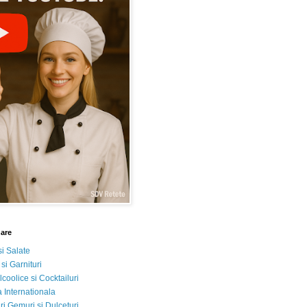
nare
si Salate
 si Garnituri
lcoolice si Cocktailuri
 Internationala
i Gemuri si Dulceturi