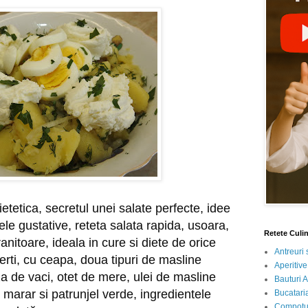
ietetica, secretul unei salate perfecte, idee 
le gustative, reteta salata rapida, usoara, 
Retete Culi
nitoare, ideala in cure si diete de orice 
Antreuri 
fierti, cu ceapa, doua tipuri de masline 
Aperitive
za de vaci, otet de mere, ulei de masline 
Bauturi A
 marar si patrunjel verde, ingredientele 
Bucataria
Compotur