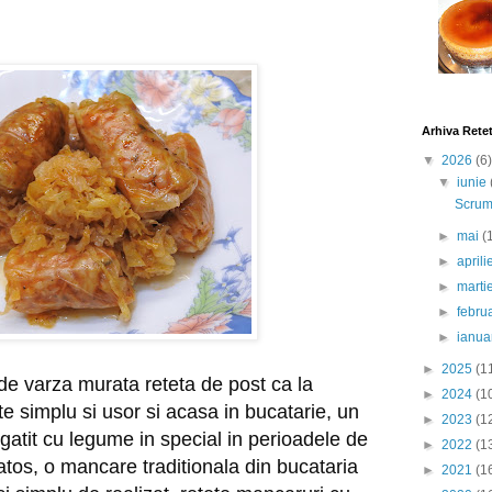
Arhiva Rete
▼
2026
(6)
▼
iunie
Scrumb
►
mai
(
►
april
►
marti
►
febru
►
ianua
►
2025
(1
de varza murata reteta de post ca la 
►
2024
(1
e simplu si usor si acasa in bucatarie, un 
►
2023
(1
gatit cu legume in special in perioadele de 
►
2022
(1
atos, o mancare traditionala din bucataria 
►
2021
(1