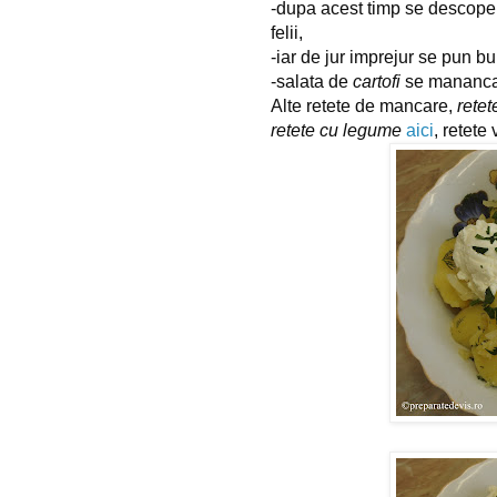
-dupa acest timp se descopera 
felii,
-iar de jur imprejur se pun b
-salata de 
cartofi
 se mananca 
Alte retete de mancare, 
retet
retete cu legume
aici
, retete