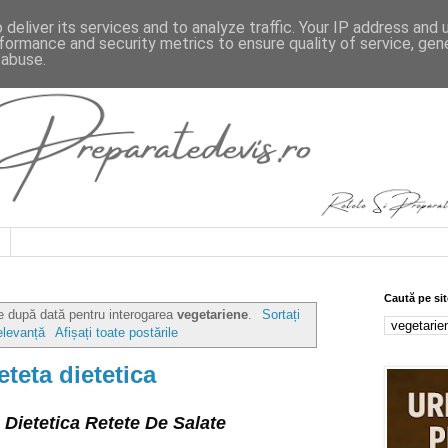
deliver its services and to analyze traffic. Your IP address and
formance and security metrics to ensure quality of service, ge
 abuse.
Caută pe sit
te după dată pentru interogarea
vegetariene
.
Sortați
elevanță
Afișați toate postările
eteta dietetica
 Dietetica Retete De Salate