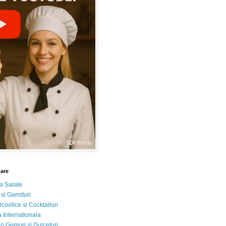
nare
si Salate
 si Garnituri
lcoolice si Cocktailuri
 Internationala
i Gemuri si Dulceturi