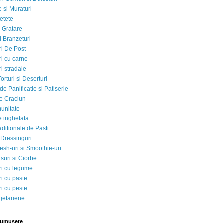
 si Muraturi
etete
si Gratare
i Branzeturi
i De Post
i cu carne
i stradale
Torturi si Deserturi
e Panificatie si Patiserie
e Craciun
munitate
e inghetata
aditionale de Pasti
 Dressinguri
esh-uri si Smoothie-uri
suri si Ciorbe
i cu legume
i cu paste
i cu peste
egetariene
rumusete