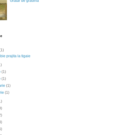
Gratar de gradina
te
(1)
ie prajita la tigaie
1)
ie
(1)
e
(1)
arie
(1)
rie
(1)
1)
0)
2)
3)
6)