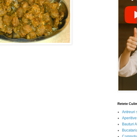
Retete Culi
Antreuri 
Aperitive
Bauturi A
Bucataria
Compotur