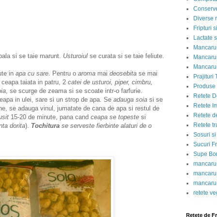
Conserve
Diverse r
Fripturi 
Lactate s
Mancarur
pala si se taie marunt.
Usturoiul
se curata si se taie feliute.
Mancarur
Mancarur
te in
apa cu sare
. Pentru o
aroma
mai
deosebita
se mai
Prajituri 
 ceapa taiata in patru, 2
catei de usturoi, piper, cimbru,
Produse d
oia
, se scurge de zeama si se scoate intr-o farfurie.
Retete D
eapa in ulei, sare si un strop de apa. Se
adauga soia
si se
Retete I
ne, se adauga vinul, jumatate de cana de apa si restul de
Retete d
usit
15-20 de minute, pana cand
ceapa se topeste
si
Retete tr
nta dorita
).
Tochitura
se serveste fierbinte alaturi de o
.
Sosuri si
Sucuri Fr
Supe Bor
mancarur
mancarur
mancarur
retete v
Retete de F