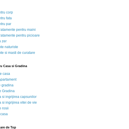
ntru corp
tru fata
ntru par
tratamente pentru maini
tratamente pentru picioare
u zer
te naturiste
te si masti de curatare
ru Casa si Gradina
de casa
 apartament
e gradina
e Gradina
 si ingrijirea capsunilor
 si ingrijirea vitei de vie
 rosii
 casa
nare de Top