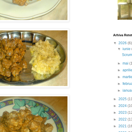
Arhiva Rete
▼
2026
(6)
▼
iunie
Scrumb
►
mai
(
►
april
►
marti
►
febru
►
ianua
►
2025
(1
►
2024
(1
►
2023
(1
►
2022
(1
►
2021
(1