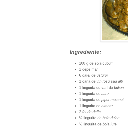
Ingrediente:
200 g de
soia cuburi
2 cepe mari
6
catei
de
usturoi
1 cana de
vin rosu
sau
alb
1 lingurita cu varf de
bulion
1 lingurita de
sare
1 lingurita de
piper macinat
1 lingurita de
cimbru
2
foi de dafin
½ lingurita de
boia dulce
½ lingurita de
boia iute