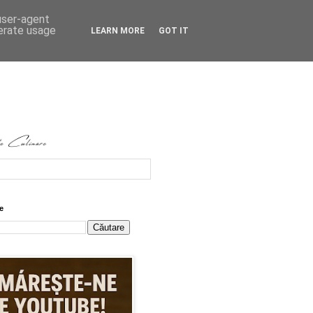
 user-agent
nerate usage
LEARN MORE
GOT IT
e