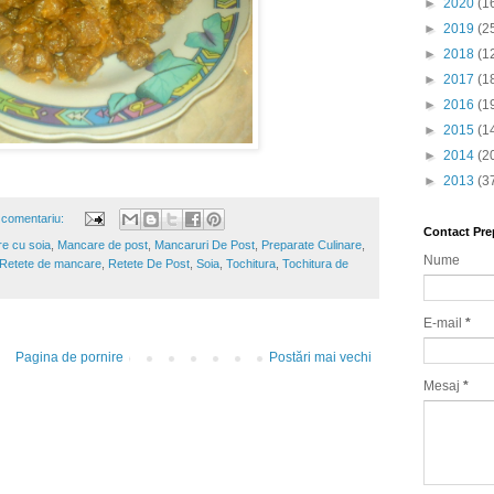
►
2020
(1
►
2019
(2
►
2018
(1
►
2017
(1
►
2016
(1
►
2015
(1
►
2014
(2
►
2013
(3
 comentariu:
Contact Pre
e cu soia
,
Mancare de post
,
Mancaruri De Post
,
Preparate Culinare
,
Nume
Retete de mancare
,
Retete De Post
,
Soia
,
Tochitura
,
Tochitura de
E-mail
*
Pagina de pornire
Postări mai vechi
Mesaj
*