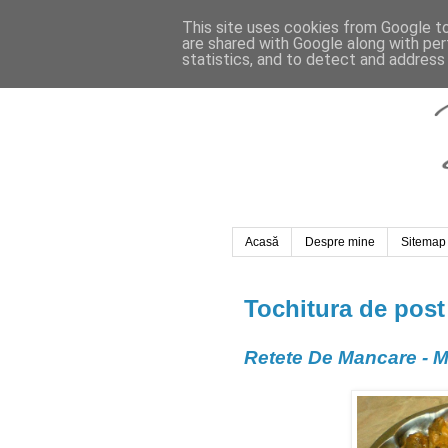
This site uses cookies from Google to 
are shared with Google along with per
statistics, and to detect and address
Acasă
Despre mine
Sitemap
Tochitura de post
Retete De Mancare - M