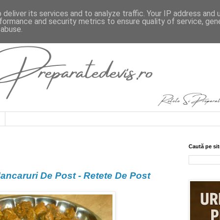
deliver its services and to analyze traffic. Your IP address and
formance and security metrics to ensure quality of service, ge
 abuse.
Caută pe sit
ancaruri De Post - Retete De Post