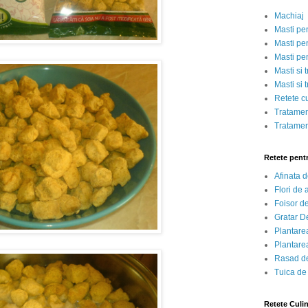
Machiaj
Masti pe
Masti pen
Masti pe
Masti si 
Masti si 
Retete c
Tratamen
Tratamen
Retete pent
Afinata 
Flori de
Foisor d
Gratar D
Plantarea
Plantarea
Rasad de
Tuica de
Retete Culi