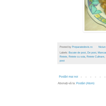
Posted by
Preparatedevis.ro
Niciun
Labels:
Bucate de post
,
De post
,
Mancar
Retete
,
Retete cu soia
,
Retete Culinare
,
post
Postări mai noi
Abonați-vă la:
Postări (Atom)