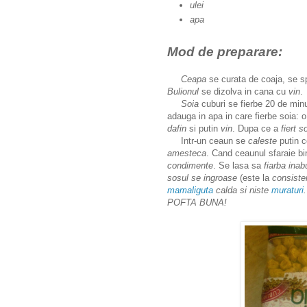
ulei
apa
Mod de preparare:
Ceapa
se curata de coaja, se s
Bulionul
se dizolva in cana cu
vin
.
Soia
cuburi se fierbe 20 de minu
adauga in apa in care fierbe soia: o
dafin
si putin
vin
. Dupa ce a
fiert s
Intr-un ceaun se
caleste
putin c
amesteca
. Cand ceaunul sfaraie bi
condimente
. Se lasa sa
fiarba inab
sosul
se ingroase
(este la
consiste
mamaliguta
calda si niste
muraturi
POFTA BUNA!