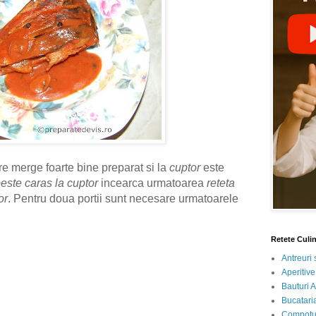
e merge foarte bine preparat si la
cuptor
este
este caras la cuptor
incearca urmatoarea
reteta
or
. Pentru doua portii sunt necesare urmatoarele
Retete Culi
Antreuri 
Aperitive
Bauturi A
Bucataria
Compotur