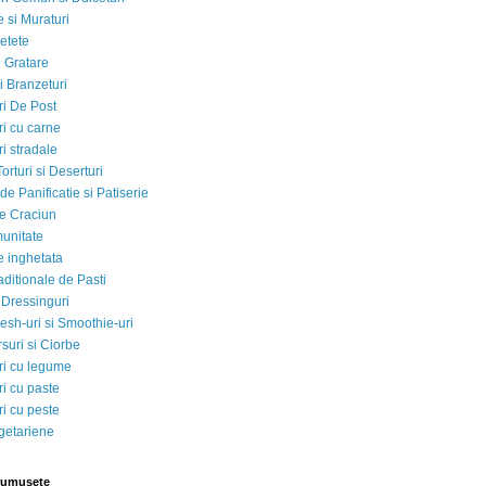
 si Muraturi
etete
si Gratare
i Branzeturi
i De Post
i cu carne
i stradale
Torturi si Deserturi
e Panificatie si Patiserie
e Craciun
munitate
e inghetata
aditionale de Pasti
 Dressinguri
esh-uri si Smoothie-uri
suri si Ciorbe
i cu legume
i cu paste
i cu peste
egetariene
rumusete