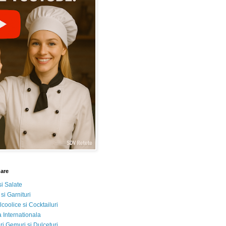
nare
si Salate
 si Garnituri
lcoolice si Cocktailuri
 Internationala
i Gemuri si Dulceturi