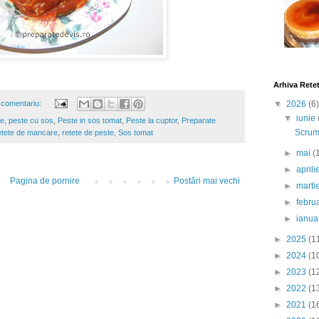
Arhiva Rete
 comentariu:
▼
2026
(6)
▼
iunie
te
,
peste cu sos
,
Peste in sos tomat
,
Peste la cuptor
,
Preparate
Scrumb
tete de mancare
,
retete de peste
,
Sos tomat
►
mai
(
►
april
Pagina de pornire
Postări mai vechi
►
marti
►
febru
►
ianua
►
2025
(1
►
2024
(1
►
2023
(1
►
2022
(1
►
2021
(1