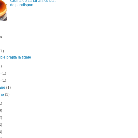
Crema de zahar ars cu blat
de pandispan
te
(1)
ie prajita la tigaie
1)
ie
(1)
e
(1)
arie
(1)
rie
(1)
1)
0)
2)
3)
6)