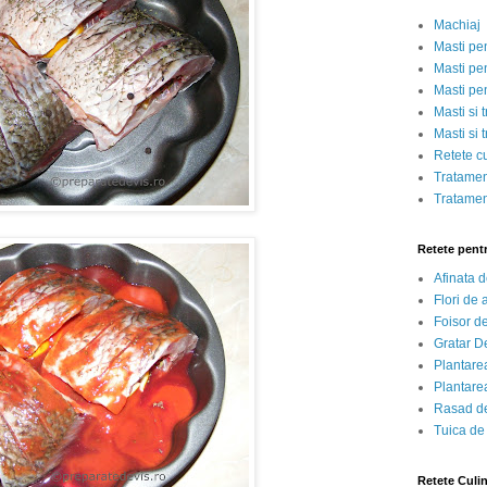
Machiaj
Masti pe
Masti pen
Masti pe
Masti si 
Masti si 
Retete c
Tratamen
Tratamen
Retete pent
Afinata 
Flori de
Foisor d
Gratar D
Plantarea
Plantarea
Rasad de
Tuica de
Retete Culi