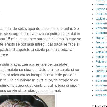
Conserve
Diverse r
t
Fripturi 
Lactate s
Mancarur
 intai de solzi, apoi de intestine si branhii. Se
Mancarur
Mancarur
e, se scurge si se sareaza cu putina sare atat in
Prajituri 
 lasa 15 minute sa intre sarea in el, timp in care se
Produse d
e. Pestii se pot lasa intregi, dar daca se face si
Retete D
 pastrand capetele si cozile pentru ciorba iar
Retete I
uptor
.
Retete d
Retete tr
n putina apa. Lamaia se taie pe jumatate,
Sosuri si
ta jumatate se stoarce. Usturoiul se curata si se
Sucuri Fr
cuptor mica cat sa incapa bucatile de peste in
Supe Bor
 feliute de lamaie in burtile lor, se stropesc cu
mancarur
imente dupa gust: cimbru, dafin, boia si piper,
mancarur
pesc cu vin si se adauga sosul tomat.
mancarur
retete v
Retete de F