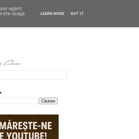
 user-agent
nerate usage
LEARN MORE
GOT IT
e