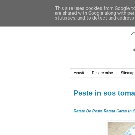
This site uses cookies from Google to 
are shared with Google along with per
statistics, and to detect and address
Acasă
Despre mine
Sitemap
Peste in sos toma
Retete De Peste Reteta Caras In