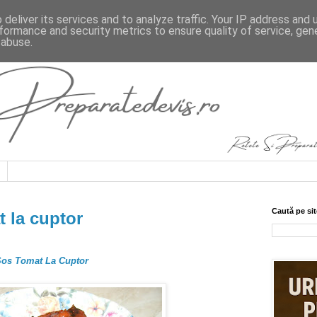
deliver its services and to analyze traffic. Your IP address and
formance and security metrics to ensure quality of service, ge
 abuse.
Caută pe sit
t la cuptor
 Sos Tomat La Cuptor