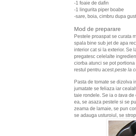
-1 foaie de dafin
-1 lingurita piper boabe
-sare, boia, cimbru dupa gus
Mod de preparare
Pestele proaspat se curata mai
spala bine sub jet de apa rec
interior cat si la exterior. Se
pregatesc celelalte ingredient
ciorba atunci se pot portiona
restul pentru acest
peste la c
Pasta de tomate se dizolva i
jumatate se feliaza iar cealal
taie rondele. Se ia o
tava
de 
ea, se asaza pestele si se pun
zeama de lamaie, se pun cond
se adauga usturoiul, se stro