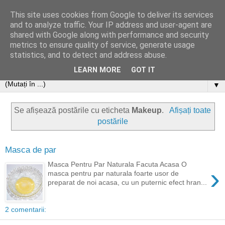
This site uses cookies from Google to deliver its services
and to analyze traffic. Your IP address and user-agent are
shared with Google along with performance and security
metrics to ensure quality of service, generate usage
statistics, and to detect and address abuse.
LEARN MORE
GOT IT
▼
Se afișează postările cu eticheta
Makeup
.
Afișați toate
postările
Masca de par
Masca Pentru Par Naturala Facuta Acasa O
›
masca pentru par naturala foarte usor de
preparat de noi acasa, cu un puternic efect hran...
2 comentarii: