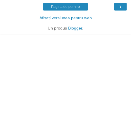
›
Pagina de pornire
Afișați versiunea pentru web
Un produs
Blogger
.