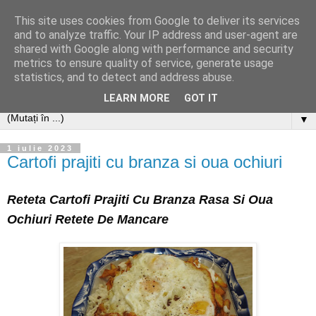
This site uses cookies from Google to deliver its services
and to analyze traffic. Your IP address and user-agent are
shared with Google along with performance and security
metrics to ensure quality of service, generate usage
statistics, and to detect and address abuse.
LEARN MORE
GOT IT
▼
1 iulie 2023
Cartofi prajiti cu branza si oua ochiuri
Reteta Cartofi Prajiti Cu Branza Rasa Si Oua
Ochiuri Retete De Mancare