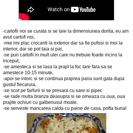
-cartofii noi se curata si se taie la dimensiunea dorita, eu am
avut
cartofi
noi,
-mie imi plac crocanti la exterior dar sa fie pufosi si moi la
interior, dar se pot taia si pai,
-se pun cartofii in mult ulei care nu trebuie foarte incins la
inceput,
-se amesteca si se lasa la prajit la foc tare fara sa se
amestece 10-15 minute,
-apoi se intorc si se continua prajirea pana sunt gata dupa
gustul fiecaruia,
-se scot pe farfurii si se presara cu sare si piper,
-se rade multa
branza
deasupra si se orneaza cu
oua
, oua
prajite ochiuri cu galbenusul moale,
-se serveste mancarea calda cu paine de casa, pofta buna!