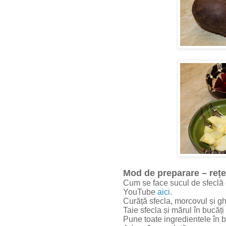
Mod de preparare – rețe
Cum se face sucul de sfeclă 
YouTube
aici
.
Curăță sfecla, morcovul și gh
Taie sfecla și mărul în bucăți
Pune toate ingredientele în b