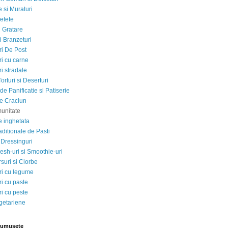
 si Muraturi
etete
si Gratare
i Branzeturi
i De Post
i cu carne
i stradale
Torturi si Deserturi
e Panificatie si Patiserie
e Craciun
munitate
e inghetata
aditionale de Pasti
 Dressinguri
esh-uri si Smoothie-uri
suri si Ciorbe
i cu legume
i cu paste
i cu peste
egetariene
rumusete