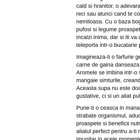
cald si hranitor, o adevara
reci sau atunci cand te co
nemiloasa. Cu o baza boga
pufosi si legume proaspet
incalzi inima, dar si iti v
teleporta intr-o bucatarie 
Imagineaza-ti o farfurie 
carne de gaina danseaza al
Aromele se imbina intr-o si
mangaie simturile, crean
Aceasta supa nu este doar
gustative, ci si un aliat p
Pune-ti o ceasca in mana 
strabate organismul, aduca
proaspete si beneficii nu
aliatul perfect pentru a-ti 
imunitar in acele moment