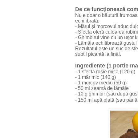
De ce funcționează com
Nu e doar o băutură frumoas
echilibrată:
- Mărul și morcovul aduc dul
- Sfecla oferă culoarea rubin
- Ghimbirul vine cu un ușor k
- Lămâia echilibrează gustul ș
Rezultatul este un suc de sfe
subtil picantă la final.
Ingrediente (1 porție ma
- 1 sfeclă roșie mică (120 g)
- 1 măr mic (140 g)
- 1 morcov mediu (50 g)
- 50 ml zeamă de lămâie
- 10 g ghimbir (sau după gust
- 150 ml apă plată (sau până 