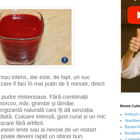
oșu intens, dar este, de fapt, un suc
care îl faci în mai puțin de 5 minute, direct
 pudre misterioase. Fără combinații
morcov, măr, ghimbir și lămâie.
Retete Culi
rgizantă naturală care îți dă senzația
Antreuri 
ată. Culoare intensă, gust curat și un mic
Aperitive
care fără artificii.
Bauturi A
uneori lente sau ai nevoie de un restart
Bucataria
 poate deveni rapid un obicei bun.
Compotur