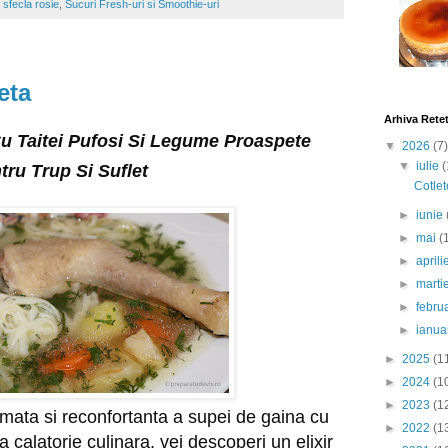
sfecla rosie
,
Sucuri Fresh-uri si Smoothie-uri
eta
Arhiva Rete
u Taitei Pufosi Si Legume Proaspete
▼
2026
(7)
▼
iulie
(
ntru Trup Si Suflet
Cotlet
►
iunie
►
mai
(
►
april
►
marti
►
febru
►
ianua
►
2025
(1
►
2024
(1
►
2023
(1
omata si reconfortanta a supei de gaina cu
►
2022
(1
a calatorie culinara, vei descoperi un elixir