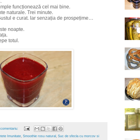
.
simple funcționează cel mai bine.
te naturale. Trei minute.
ustul e curat. Iar senzația de prospețime…
este noapte.
ața.
pe totul.
 comentariu:
tete Imunitate
,
Smoothie rosu natural
,
Suc de sfecla cu morcov si