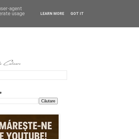
 user-agent
nerate usage
LEARN MORE
GOT IT
e