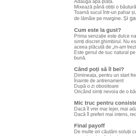
Adaugă apa plată.
Mixează până obții o băutură
Toarnă sucul într-un pahar și,
Și ga
de lămâie pe margine.
Cum este la gust?
Prima senzație este dulce nat
simți discret ghimbirul. Nu es
aceea plăcută de „m-am trezit
Este genul de suc natural pe c
bună.
Când poți să îl bei?
Dimineața, pentru un start fr
Înainte de antrenament
După o zi obositoare
Oricând simți nevoia de o bă
Mic truc pentru consist
Dacă îl vrei mai lejer, mai 
Dacă îl preferi mai intens, r
Final payoff
De multe ori căutăm soluții 