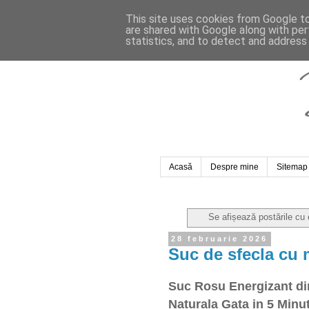
This site uses cookies from Google to 
are shared with Google along with per
statistics, and to detect and address
Acasă
Despre mine
Sitemap
Se afișează postările cu
28 februarie 2026
Suc de sfecla cu 
Suc Rosu Energizant din
Naturala Gata in 5 Minu