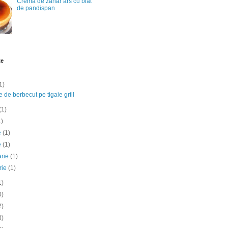
Crema de zahar ars cu blat
de pandispan
te
1)
e de berbecut pe tigaie grill
(1)
1)
ie
(1)
e
(1)
arie
(1)
rie
(1)
1)
0)
2)
3)