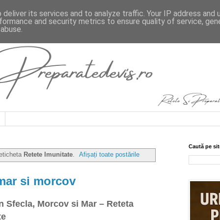
deliver its services and to analyze traffic. Your IP address and
formance and security metrics to ensure quality of service, ge
 abuse.
Caută pe sit
 eticheta
Retete Imunitate
.
Afișați toate postările
mar si morcov
 Sfecla, Morcov si Mar – Reteta
te