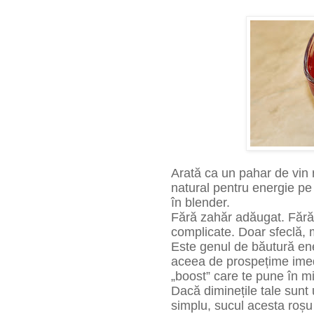
Arată ca un pahar de vin r
natural pentru energie pe 
în blender.
Fără zahăr adăugat. Fără
complicate.
Doar sfeclă, 
Este genul de băutură ene
aceea de prospețime imedi
„boost” care te pune în miș
Dacă diminețile tale sunt 
simplu, sucul acesta roșu