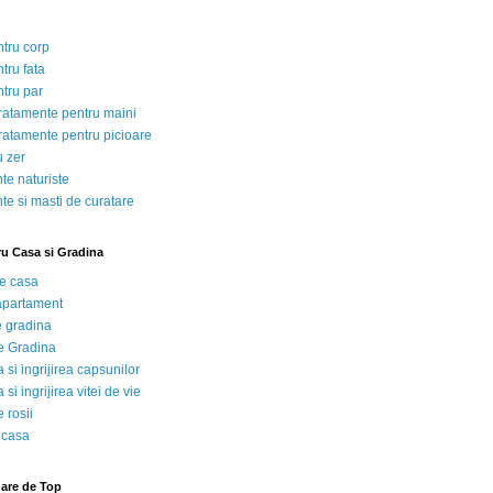
ntru corp
tru fata
ntru par
tratamente pentru maini
tratamente pentru picioare
u zer
te naturiste
te si masti de curatare
ru Casa si Gradina
de casa
 apartament
e gradina
e Gradina
 si ingrijirea capsunilor
 si ingrijirea vitei de vie
 rosii
 casa
nare de Top