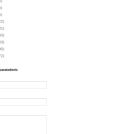
6)
6)
5)
22)
81)
93)
43)
00)
72)
paratedevis