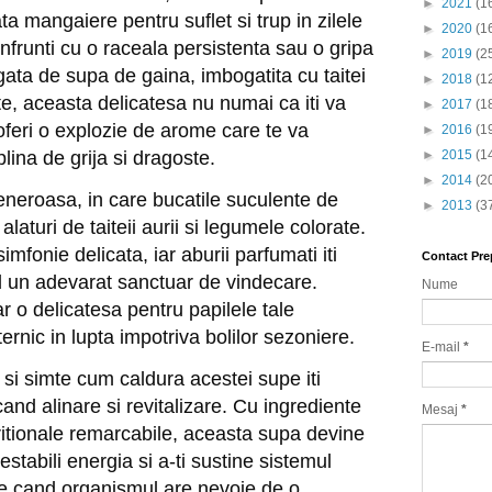
►
2021
(1
ta mangaiere pentru suflet si trup in zilele
►
2020
(1
nfrunti cu o raceala persistenta sau o gripa
►
2019
(2
ta de supa de gaina, imbogatita cu taitei
►
2018
(1
e, aceasta delicatesa nu numai ca iti va
►
2017
(1
a oferi o explozie de arome care te va
►
2016
(1
plina de grija si dragoste.
►
2015
(1
►
2014
(2
generoasa, in care bucatile suculente de
►
2013
(3
aturi de taiteii aurii si legumele colorate.
mfonie delicata, iar aburii parfumati iti
Contact Pre
d un adevarat sanctuar de vindecare.
Nume
 o delicatesa pentru papilele tale
uternic in lupta impotriva bolilor sezoniere.
E-mail
*
si simte cum caldura acestei supe iti
nd alinare si revitalizare. Cu ingrediente
Mesaj
*
tritionale remarcabile, aceasta supa devine
restabili energia si a-ti sustine sistemul
e cand organismul are nevoie de o