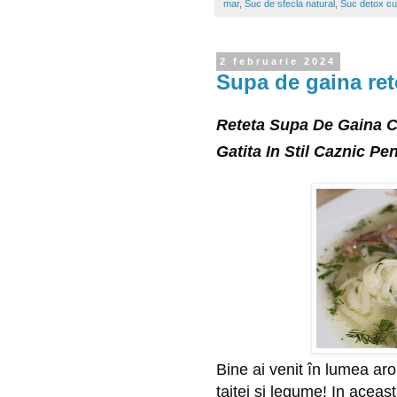
mar
,
Suc de sfecla natural
,
Suc detox cu 
2 februarie 2024
Supa de gaina ret
Reteta Supa De Gaina C
Gatita In Stil Caznic Pe
Bine ai venit în lumea ar
taitei si legume! In aceast