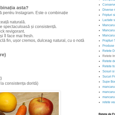
Conserve
binația asta?
Diverse r
ă pentru Instagram. Este o combinație
Fripturi 
Lactate s
ceață naturală.
Mancarur
ie spectaculoasă și consistență.
Mancarur
ick revigorant.
Mancarur
i îl face mai fresh.
clă fin, ușor cremos, dulceag natural, cu o notă
Prajituri 
Produse d
Retete D
re)
Retete I
Retete d
Retete tr
Sosuri si
Sucuri Fr
)
Supe Bor
la consistența dorită)
mancarur
mancarur
mancarur
retete v
Retete de F