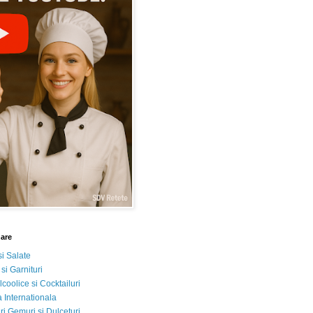
nare
si Salate
 si Garnituri
lcoolice si Cocktailuri
 Internationala
i Gemuri si Dulceturi