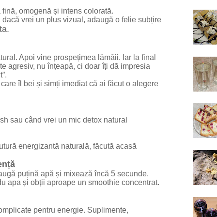
 fină, omogenă și intens colorată.
 dacă vrei un plus vizual, adaugă o felie subțire
ta.
ural. Apoi vine prospețimea lămâii. Iar la final
te agresiv, nu înțeapă, ci doar îți dă impresia
”.
are îl bei și simți imediat că ai făcut o alegere
esh
sau când vrei un mic detox natural
utură energizantă naturală, făcută acasă
ență
adaugă puțină apă și mixează încă 5 secunde.
edu apa și obții aproape un smoothie concentrat.
complicate pentru energie. Suplimente,