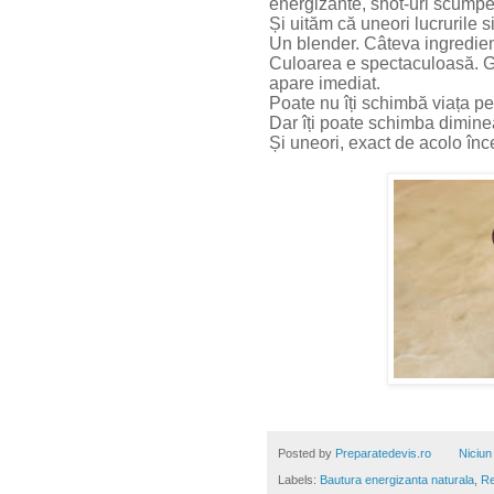
energizante, shot-uri scumpe
Și uităm că uneori lucrurile 
Un blender. Câteva ingredien
Culoarea e spectaculoasă. G
apare imediat.
Poate nu îți schimbă viața p
Dar îți poate schimba dimine
Și uneori, exact de acolo înce
Posted by
Preparatedevis.ro
Niciun
Labels:
Bautura energizanta naturala
,
Re