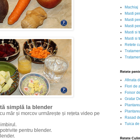
Machiaj
Masti pe
Masti pen
Masti pe
Masti si 
Masti si 
Retete c
Tratamen
Tratamen
Retete pent
Afinata 
Flori de
Foisor d
Gratar D
Plantarea
tă simplă la blender
Plantarea
cu măr și morcov urmărește și rețeta video pe
Rasad de
Tuica de
imbirul.
 potrivite pentru blender.
lender.
Retete Culi