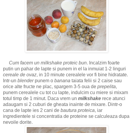
Cum facem un milkshake proteic bun
. Incalzim foarte
putin un pahar de lapte si punem in el la inmuiat 1-2 linguri
cereale de ovaz
, in 10 minute cerealele vor fi bine hidratate.
Intr-un
blender
punem o
banana
taiata felii si 2 caise sau
orice alte fructe ne plac, spargem 3-5 oua de
prepelita
,
punem cerealele cu tot cu lapte, indulcim cu miere si mixam
totul timp de 1 minut. Daca vrem un
milkshake
rece atunci
adaugam si 2 cuburi de gheata inainte de mixare. Dintr-o
cana de lapte ies 2 cani de
bautura proteica
, iar
ingredientele si concentratia de proteine se calculeaza dupa
nevoile dorite.