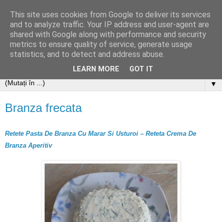
This site uses cookies from Google to deliver its services
and to analyze traffic. Your IP address and user-agent are
shared with Google along with performance and security
metrics to ensure quality of service, generate usage
statistics, and to detect and address abuse.
LEARN MORE
GOT IT
▼
Branza frecata
Retete Pasta De Branza Cu Marar Si Usturoi – Reteta Crema De
Branza Aperitiv