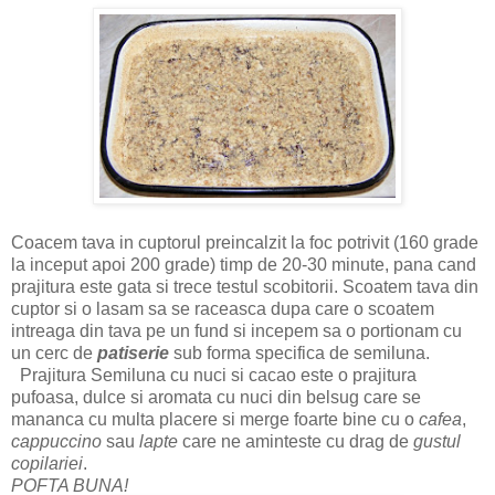
Coacem tava in cuptorul preincalzit la foc potrivit (160 grade
la inceput apoi 200 grade) timp de 20-30 minute, pana cand
prajitura este gata si trece testul scobitorii. Scoatem tava din
cuptor si o lasam sa se raceasca dupa care o scoatem
intreaga din tava pe un fund si incepem sa o portionam cu
un cerc de
patiserie
sub forma specifica de semiluna.
Prajitura Semiluna cu nuci si cacao este o prajitura
pufoasa, dulce si aromata cu nuci din belsug care se
mananca cu multa placere si merge foarte bine cu o
cafea
,
cappuccino
sau
lapte
care ne aminteste cu drag de
gustul
copilariei
.
POFTA BUNA!