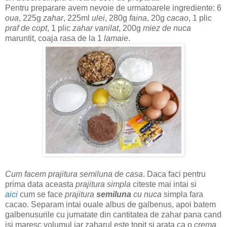
Pentru preparare avem nevoie de urmatoarele ingrediente: 6
oua
, 225g
zahar
, 225ml
ulei
, 280g
faina
, 20g
cacao
, 1 plic
praf de copt
, 1 plic
zahar vanilat
, 200g
miez de nuca
maruntit, coaja rasa de la 1
lamaie
.
Cum facem prajitura semiluna de casa
. Daca faci pentru
prima data aceasta
prajitura simpla
citeste mai intai si
aici
cum se face
prajitura
semiluna
cu nuca
simpla fara
cacao. Separam intai ouale albus de galbenus, apoi batem
galbenusurile cu jumatate din cantitatea de zahar pana cand
isi maresc volumul iar zaharul este topit si arata ca o
crema