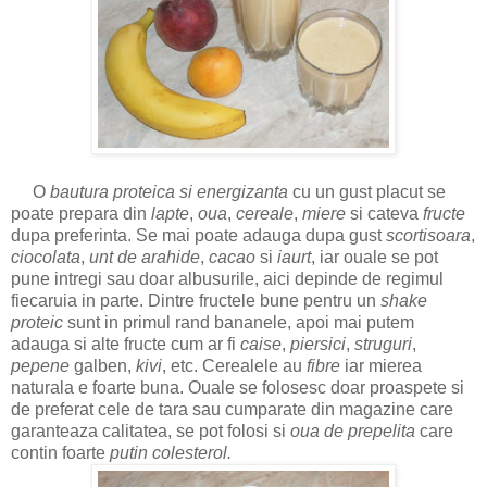
O
bautura proteica si energizanta
cu un gust placut se
poate prepara din
lapte
,
oua
,
cereale
,
miere
si cateva
fructe
dupa preferinta. Se mai poate adauga dupa gust
scortisoara
,
ciocolata
,
unt de arahide
,
cacao
si
iaurt
, iar ouale se pot
pune intregi sau doar albusurile, aici depinde de regimul
fiecaruia in parte. Dintre fructele bune pentru un
shake
proteic
sunt in primul rand bananele, apoi mai putem
adauga si alte fructe cum ar fi
caise
,
piersici
,
struguri
,
pepene
galben,
kivi
, etc. Cerealele au
fibre
iar mierea
naturala e foarte buna. Ouale se folosesc doar proaspete si
de preferat cele de tara sau cumparate din magazine care
garanteaza calitatea, se pot folosi si
oua de prepelita
care
contin foarte
putin colesterol.