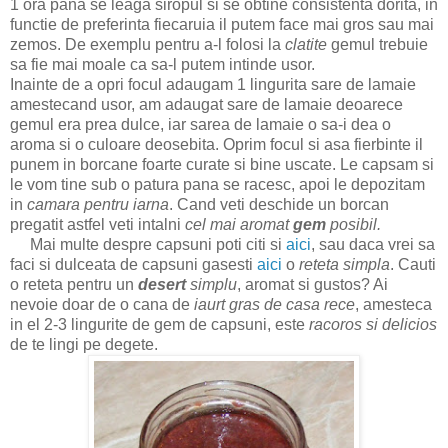
1 ora pana se leaga siropul si se obtine consistenta dorita, in
functie de preferinta fiecaruia il putem face mai gros sau mai
zemos. De exemplu p
entru a-l folosi la
clatite
gemul trebuie
sa fie mai moale ca sa-l putem intinde usor.
Inainte de a opri focul adaugam 1 lingurita sare de lamaie
amestecand usor, am adaugat sare de lamaie deoarece
gemul era prea dulce, iar sarea de lamaie o sa-i dea o
aroma si o culoare deosebita. Oprim focul si asa fierbinte il
punem in borcane foarte curate si bine uscate. Le capsam si
le vom tine sub o patura pana se racesc, apoi le depozitam
in
camara pentru iarna
. Cand veti deschide un borcan
pregatit astfel veti intalni
cel mai aromat
gem
posibil.
Mai multe despre capsuni poti citi si
aici
, sau daca vrei sa
faci si dulceata de capsuni gasesti
aici
o
reteta simpla
. Cauti
o reteta pentru un
desert
simplu
, aromat si gustos? Ai
nevoie doar de o cana de
iaurt gras de casa rece
, amesteca
in el 2-3 lingurite de gem de capsuni, este
racoros si delicios
de te lingi pe degete.