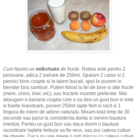
Cum facem un
milkshake
de fructe
. Reteta este pentru 2
persoane, adica 2 pahare de 250ml. Spalam 2 caise si 2
piersici bine coapte si le taiem bucati, apoi le punem in
blender fara samburi. Putem folosi la fel de bine si alte
fructe
(mere, ciresi, kiwi, etc)
, sau fructele noastre preferate. Mai
adaugam o
banana
coapta care o sa dea un gust bun si este
si foarte
hranitoare
, punem 250ml
lapte
fiert si racit si 1
lingura de
miere de albine naturala
. Mixam totul timp de 30
secunde sau pana la consistenta dorita si servim bautura
imediat. Pentru un gust bun sau daca dorim o
bautura
racoritoare
laptele trebuie sa fie rece, sau pui cateva cuburi
de gheata. Daca nu vrei miere o poti inlocui cu cateva cuburi