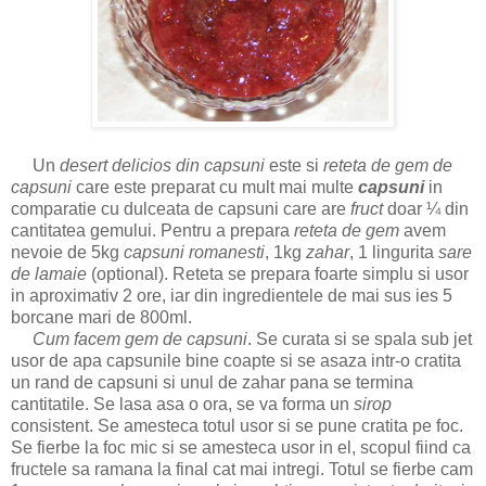
Un
desert delicios din capsuni
este si
reteta de gem de
capsuni
care este preparat cu mult mai multe
capsuni
in
comparatie cu dulceata de capsuni care are
fruct
doar ¼ din
cantitatea gemului. Pentru a prepara
reteta de gem
avem
nevoie de 5kg
capsuni romanesti
, 1kg
zahar
, 1 lingurita
sare
de lamaie
(optional). Reteta se prepara foarte simplu si usor
in aproximativ 2 ore, iar din ingredientele de mai sus ies 5
borcane mari de 800ml.
Cum facem gem de capsuni
. Se curata si se spala sub jet
usor de apa capsunile bine coapte si se asaza intr-o cratita
un rand de capsuni si unul de zahar pana se termina
cantitatile. Se lasa asa o ora, se va forma un
sirop
consistent. Se amesteca totul usor si se pune cratita pe foc.
Se fierbe la foc mic si se amesteca usor in el, scopul fiind ca
fructele sa ramana la final cat mai intregi. Totul se fierbe cam