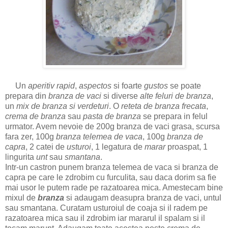
Un
aperitiv rapid
,
aspectos
si foarte
gustos
se poate
prepara din
branza de vaci
si diverse
alte feluri de branza
,
un
mix de branza si verdeturi
. O
reteta de branza frecata
,
crema de branza
sau
pasta de branza
se prepara in felul
urmator. Avem nevoie de 200g branza de vaci grasa, scursa
fara zer, 100g
branza telemea de vaca
, 100g
branza de
capra
, 2 catei de
usturoi
, 1 legatura de
marar
proaspat, 1
lingurita
unt
sau
smantana
.
Intr-un castron punem branza telemea de vaca si branza de
capra pe care le zdrobim cu furculita, sau daca dorim sa fie
mai usor le putem rade pe razatoarea mica. Amestecam bine
mixul de
branza
si adaugam deasupra branza de vaci, untul
sau smantana.
Curatam usturoiul de coaja si il radem pe
razatoarea mica sau il zdrobim iar mararul il spalam si il