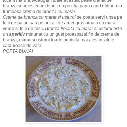
tocam marunt. Adaugam toate acestea peste crema de
branza si amestecam bine compozitia pana cand obtinem o
frumoasa
crema de branza cu marar
.
Crema de branza cu marar si usturoi
se poate servi unsa pe
felii de paine sau pe bucati de ardei gras ornata cu marar
verde si felii de rosii.
Branza frecata cu marar si usturoi
este
un
aperitiv
minunat cu un gust proaspat si fin de crema de
branza, marar si usturoi foarte potrivita mai ales in zilele
calduroase de vara.
POFTA BUNA!