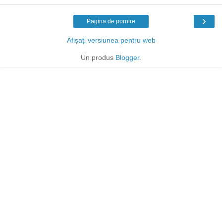
›
Pagina de pornire
Afișați versiunea pentru web
Un produs
Blogger
.