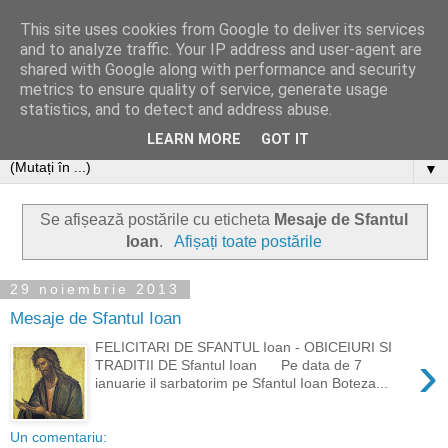
This site uses cookies from Google to deliver its services
and to analyze traffic. Your IP address and user-agent are
shared with Google along with performance and security
metrics to ensure quality of service, generate usage
statistics, and to detect and address abuse.
LEARN MORE
GOT IT
▼
Se afișează postările cu eticheta
Mesaje de Sfantul
Ioan
.
Afișați toate postările
29 noiembrie 2013
Mesaje de Sfantul Ioan
FELICITARI DE SFANTUL Ioan - OBICEIURI SI
›
TRADITII DE Sfantul Ioan Pe data de 7
ianuarie il sarbatorim pe Sfantul Ioan Boteza...
Un comentariu: