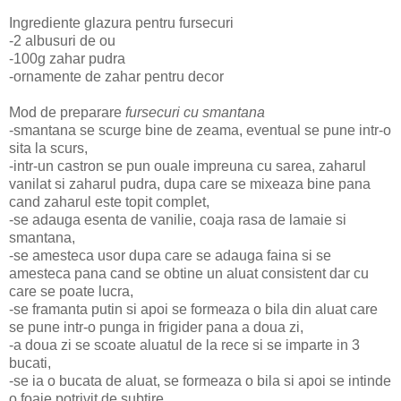
Ingrediente glazura pentru fursecuri
-2 albusuri de ou
-100g zahar pudra
-ornamente de zahar pentru decor
Mod de preparare
fursecuri cu smantana
-
smantana se scurge bine de zeama, eventual se pune intr-o
sita la scurs,
-intr-un castron se pun ouale impreuna cu sarea, zaharul
vanilat si zaharul pudra, dupa care se mixeaza bine pana
cand zaharul este topit complet,
-se adauga esenta de vanilie, coaja rasa de lamaie si
smantana,
-se amesteca usor dupa care se adauga faina si se
amesteca pana cand se obtine un aluat consistent dar cu
care se poate lucra,
-se framanta putin si apoi se formeaza o bila din aluat care
se pune intr-o punga in frigider pana a doua zi,
-a doua zi se scoate aluatul de la rece si se imparte in 3
bucati,
-se ia o bucata de aluat, se formeaza o bila si apoi se intinde
o foaie potrivit de subtire,