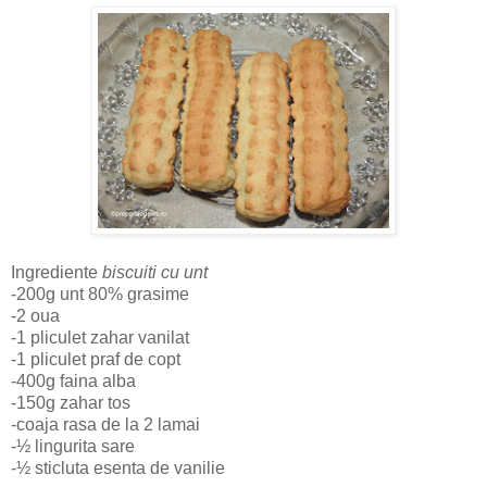
Ingrediente
biscuiti cu unt
-200g unt 80% grasime
-2 oua
-1 pliculet zahar vanilat
-1 pliculet praf de copt
-400g faina alba
-150g zahar tos
-coaja rasa de la 2 lamai
-½ lingurita sare
-½ sticluta esenta de vanilie