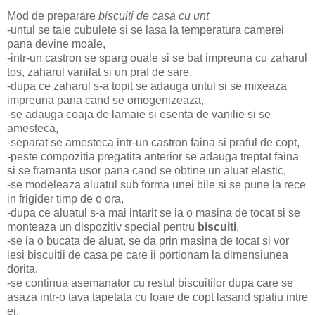
Mod de preparare
biscuiti de casa cu unt
-untul se taie cubulete si se lasa la temperatura camerei
pana devine moale,
-intr-un castron se sparg ouale si se bat impreuna cu zaharul
tos, zaharul vanilat si un praf de sare,
-dupa ce zaharul s-a topit se adauga untul si se mixeaza
impreuna pana cand se omogenizeaza,
-se adauga coaja de lamaie si esenta de vanilie si se
amesteca,
-separat se amesteca intr-un castron faina si praful de copt,
-peste compozitia pregatita anterior se adauga treptat faina
si se framanta usor pana cand se obtine un aluat elastic,
-se modeleaza aluatul sub forma unei bile si se pune la rece
in frigider timp de o ora,
-dupa ce aluatul s-a mai intarit se ia o masina de tocat si se
monteaza un dispozitiv special pentru
biscuiti
,
-se ia o bucata de aluat, se da prin masina de tocat si vor
iesi biscuitii de casa pe care ii portionam la dimensiunea
dorita,
-se continua asemanator cu restul biscuitilor dupa care se
asaza intr-o tava tapetata cu foaie de copt lasand spatiu intre
ei,