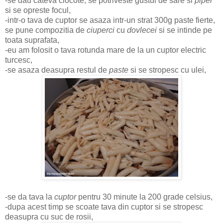
-se dau cateva clocote, se potriveste gustul de sare si
piper
si se opreste focul,
-intr-o tava de cuptor se asaza intr-un strat 300g paste fierte,
se pune compozitia de
ciuperci
cu
dovlecei
si se intinde pe
toata suprafata,
-eu am folosit o tava rotunda mare de la un cuptor electric
turcesc,
-se asaza deasupra restul de
paste
si se stropesc cu ulei,
-se da tava la
cuptor
pentru 30 minute la 200 grade celsius,
-dupa acest timp se scoate tava din cuptor si se stropesc
deasupra cu suc de rosii,