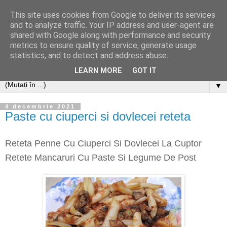
This site uses cookies from Google to deliver its services
and to analyze traffic. Your IP address and user-agent are
shared with Google along with performance and security
metrics to ensure quality of service, generate usage
statistics, and to detect and address abuse.
LEARN MORE
GOT IT
▼
4 decembrie 2021
Paste cu ciuperci si dovlecei reteta
Reteta Penne Cu Ciuperci Si Dovlecei La Cuptor
Retete Mancaruri Cu Paste Si Legume De Post