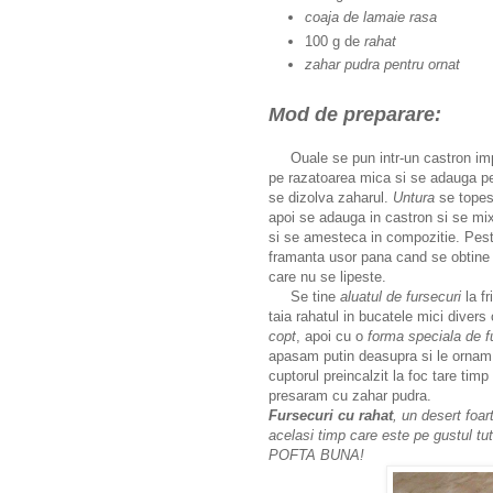
coaja de lamaie rasa
100 g de
rahat
zahar pudra pentru ornat
Mod de preparare:
Ouale se pun intr-un castron impr
pe razatoarea mica si se adauga p
se dizolva zaharul.
Untura
se topest
apoi se adauga in castron si se mi
si se amesteca in compozitie. Peste
framanta usor pana cand se obtin
care nu se lipeste.
Se tine
aluatul de fursecuri
la fr
taia rahatul in bucatele mici diver
copt
, apoi cu o
forma speciala de f
apasam putin deasupra si le ornam
cuptorul preincalzit la foc tare tim
presaram cu zahar pudra.
Fursecuri cu rahat
, un desert foar
acelasi timp care este pe gustul tu
POFTA BUNA!