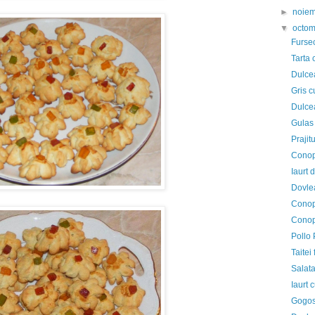
►
noie
▼
octo
Fursec
Tarta 
Dulce
Gris c
Dulce
Gulas
Prajit
Conop
Iaurt 
Dovle
Conop
Conop
Pollo
Taitei 
Salata
Iaurt 
Gogosa