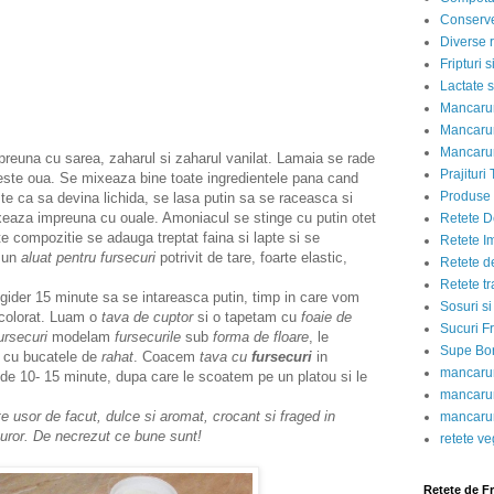
Conserve
Diverse r
Fripturi 
Lactate s
Mancarur
Mancarur
Mancarur
euna cu sarea, zaharul si zaharul vanilat. Lamaia se rade
Prajituri 
este oua. Se mixeaza bine toate ingredientele pana cand
Produse d
e ca sa devina lichida, se lasa putin sa se raceasca si
xeaza impreuna cu ouale. Amoniacul se stinge cu putin otet
Retete D
 compozitie se adauga treptat faina si lapte si se
Retete I
e un
aluat pentru fursecuri
potrivit de tare, foarte elastic,
Retete d
Retete tr
igider 15 minute sa se intareasca putin, timp in care vom
Sosuri si
s colorat. Luam o
tava de cuptor
si o tapetam cu
foaie de
Sucuri Fr
ursecuri
modelam
fursecurile
sub
forma de floare
, le
Supe Bor
 cu bucatele de
rahat
. Coacem
tava cu
fursecuri
in
mancarur
p de 10- 15 minute, dupa care le scoatem pe un platou si le
mancarur
te usor de facut, dulce si aromat, crocant si fraged in
mancarur
turor. De necrezut ce bune sunt!
retete v
Retete de F