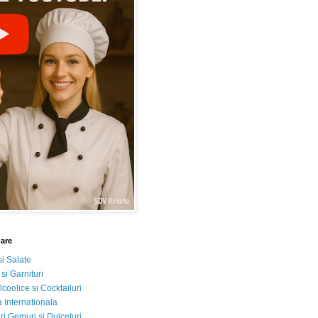
nare
si Salate
 si Garnituri
lcoolice si Cocktailuri
 Internationala
i Gemuri si Dulceturi