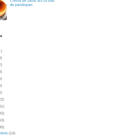
Crema de zahar ars cu blat
de pandispan
te
1)
0)
2)
3)
6)
6)
5)
22)
81)
93)
43)
00)
mbrie
(14)