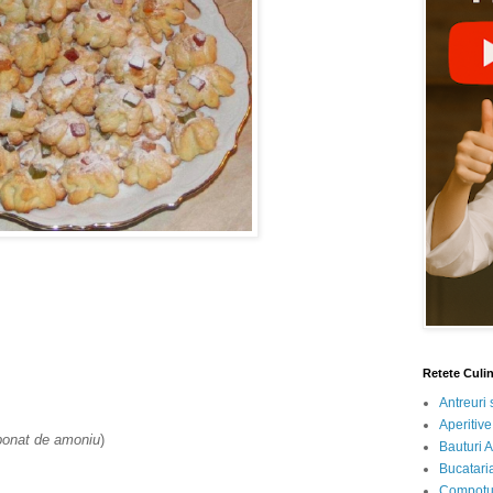
Retete Culi
Antreuri 
Aperitive
bonat de amoniu
)
Bauturi A
Bucataria
Compotur