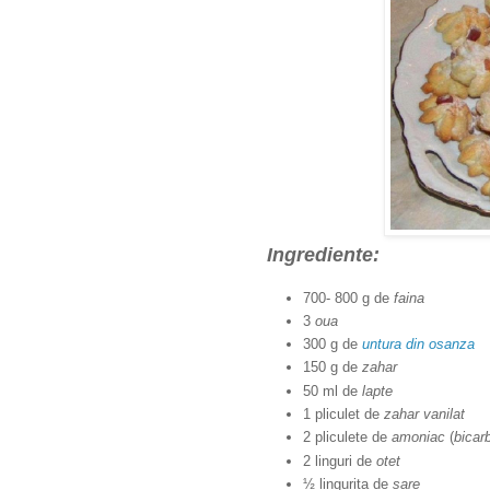
Ingrediente:
700- 800 g de
faina
3
oua
300 g de
untura din osanza
150 g de
zahar
50 ml de
lapte
1 pliculet de
zahar vanilat
2 pliculete de
amoniac
(
bicar
2 linguri de
otet
½ lingurita de
sare