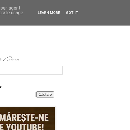
 user-agent
nerate usage
LEARN MORE
GOT IT
e