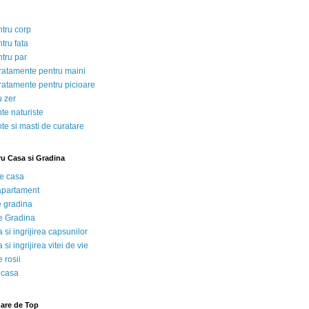
ntru corp
tru fata
ntru par
tratamente pentru maini
tratamente pentru picioare
u zer
te naturiste
te si masti de curatare
ru Casa si Gradina
de casa
 apartament
e gradina
e Gradina
 si ingrijirea capsunilor
 si ingrijirea vitei de vie
 rosii
 casa
nare de Top