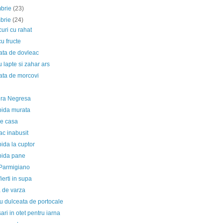
mbrie
(23)
mbrie
(24)
uri cu rahat
cu fructe
ata de dovleac
u lapte si zahar ars
ata de morcovi
ura Negresa
ida murata
de casa
ac inabusit
ida la cuptor
ida pane
 Parmigiano
fierti in supa
 de varza
cu dulceata de portocale
ri in otet pentru iarna