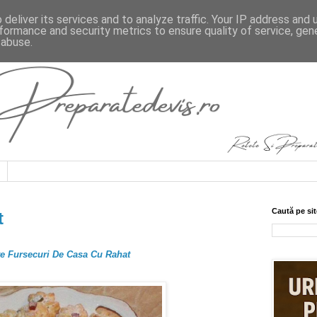
deliver its services and to analyze traffic. Your IP address and
formance and security metrics to ensure quality of service, ge
 abuse.
Caută pe sit
t
te Fursecuri De Casa Cu Rahat