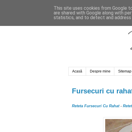
This site uses cookies from Google to 
are shared with Google along with per
statistics, and to detect and address
Acasă
Despre mine
Sitemap
Fursecuri cu raha
Reteta Fursecuri Cu Rahat
-
Rete