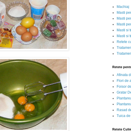
Machiaj
Masti pe
Masti pen
Masti pe
Masti si 
Masti si 
Retete c
Tratamen
Tratamen
Retete pent
Afinata 
Flori de
Foisor d
Gratar D
Plantarea
Plantarea
Rasad de
Tuica de
Retete Culi