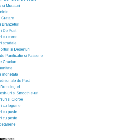
 si Muraturi
etete
si Gratare
i Branzeturi
i De Post
i cu carne
i stradale
Torturi si Deserturi
e Panificatie si Patiserie
e Craciun
munitate
e inghetata
aditionale de Pasti
 Dressinguri
esh-uri si Smoothie-uri
suri si Ciorbe
i cu legume
i cu paste
i cu peste
egetariene
rumusete