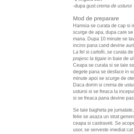
-dupa gust
crema de usturoi
Mod de preparare
Hamsia se curata de cap si in
scurge de apa, dupa care se 
mana. Dupa 10 minute se tav
incins pana cand devine aur
La fel si cartofii, se curata d
prajesc la tigaie
in baie de ul
Ceapa se curata si se taie sol
degete pana se desface in sol
minute apoi se scurge de otet.
Daca dorim si crema de usturo
usturoi si se freaca la incepu
si se freaca pana devine pas
Se taie bagheta pe jumatate, 
felie se asaza un strat genero
ceapa si castraveti. Se acop
usor, se serveste imediat cat 