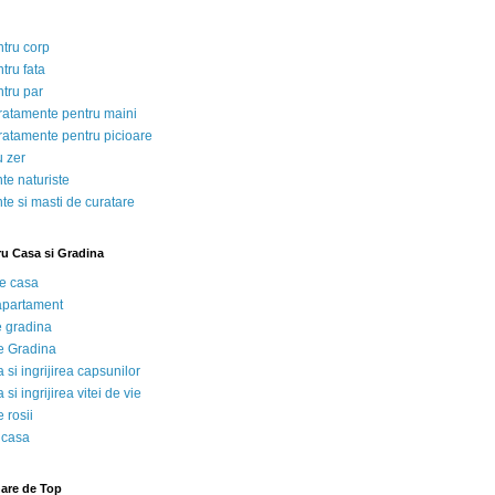
ntru corp
tru fata
ntru par
tratamente pentru maini
tratamente pentru picioare
u zer
te naturiste
te si masti de curatare
ru Casa si Gradina
de casa
 apartament
e gradina
e Gradina
 si ingrijirea capsunilor
 si ingrijirea vitei de vie
 rosii
 casa
nare de Top