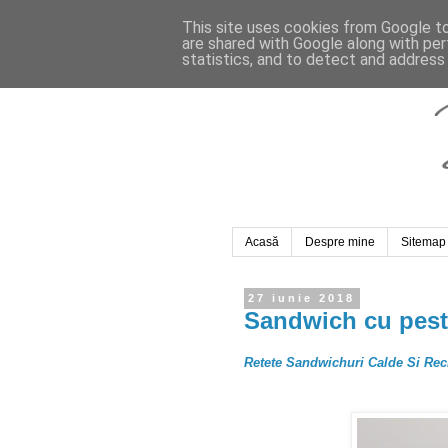
This site uses cookies from Google to 
are shared with Google along with per
statistics, and to detect and address
Acasă
Despre mine
Sitemap
27 iunie 2018
Sandwich cu peste 
Retete Sandwichuri Calde Si Rec