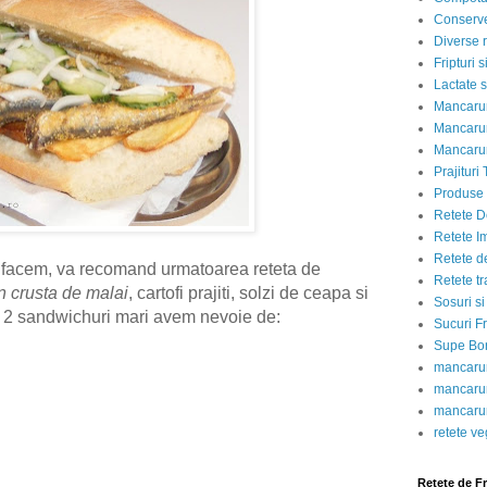
Conserve
Diverse r
Fripturi 
Lactate s
Mancarur
Mancarur
Mancarur
Prajituri 
Produse d
Retete D
Retete I
Retete d
facem, va recomand urmatoarea reteta de
Retete tr
n crusta de malai
, cartofi prajiti, solzi de ceapa si
Sosuri si
u 2 sandwichuri mari avem nevoie de:
Sucuri Fr
Supe Bor
mancarur
mancarur
mancarur
retete v
Retete de F