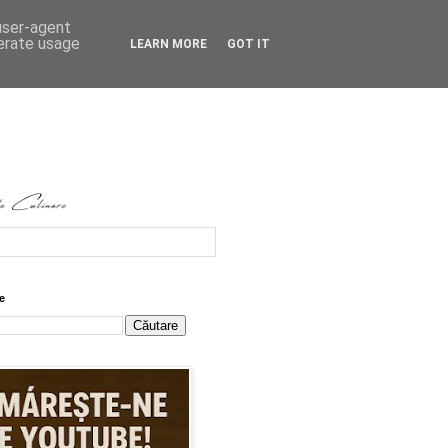
 user-agent
nerate usage
LEARN MORE
GOT IT
e