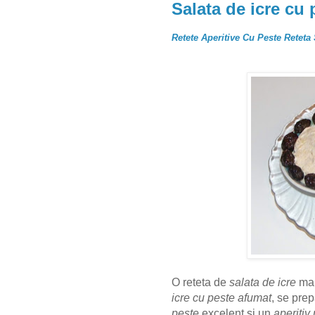
Salata de icre cu
Retete Aperitive Cu Peste Reteta
O reteta de
salata de icre
mai
icre cu peste afumat
, se prep
peste
excelent si un
aperitiv