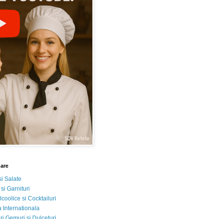
nare
si Salate
 si Garnituri
lcoolice si Cocktailuri
 Internationala
i Gemuri si Dulceturi