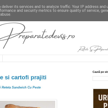
deliver its services and to analyze traffic. Your IP address and
formance and security metrics to ensure quality of service, ge
 abuse.
Caută pe sit
si cartofi prajiti
i Reteta Sandwich Cu Peste