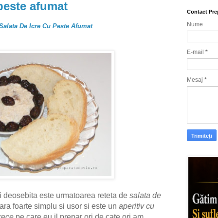
 peste afumat
Contact Pre
Nume
 Salata De Icre Cu Peste Afumat
E-mail
*
Mesaj
*
 deosebita este urmatoarea reteta de
salata de
ara foarte simplu si usor si este un
aperitiv cu
 rece
pe care eu il prepar ori de cate ori am