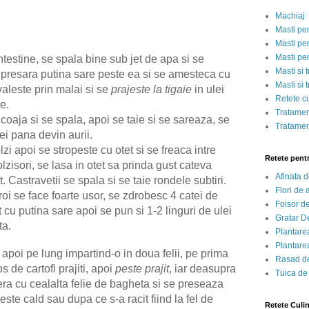
Machiaj
Masti pe
Masti pen
Masti pe
testine, se spala bine sub jet de apa si se
Masti si 
presara putina sare peste ea si se amesteca cu
Masti si 
aleste prin malai si se
prajeste la tigaie
in ulei
Retete c
ie.
Tratamen
e coaja si se spala, apoi se taie si se sareaza, se
Tratamen
ei pana devin aurii.
zi apoi se stropeste cu otet si se freaca intre
Retete pent
zisori, se lasa in otet sa prinda gust cateva
Afinata 
 Castravetii se spala si se taie rondele subtiri.
Flori de
i se face foarte usor, se zdrobesc 4 catei de
Foisor d
t cu putina sare apoi se pun si 1-2 linguri de ulei
Gratar D
ta.
Plantarea
Plantarea
apoi pe lung impartind-o in doua felii, pe prima
Rasad de
s de cartofi prajiti, apoi
peste prajit
, iar deasupra
Tuica de
era cu cealalta felie de bagheta si se preseaza
este cald sau dupa ce s-a racit fiind la fel de
Retete Culi