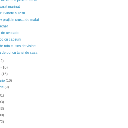
 de icre cu peste afumat
sarat marinat
cu vinete si rosii
v prajit in crusta de malai
acher
a de avocado
ti cu capsuni
de rata cu sos de visine
 de pui cu taitei de casa
12)
ie
(10)
e
(15)
arie
(10)
rie
(9)
81)
93)
43)
00)
72)