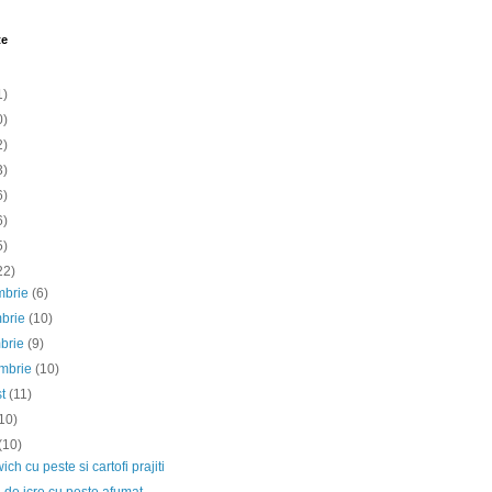
te
1)
0)
2)
3)
6)
6)
5)
22)
mbrie
(6)
mbrie
(10)
mbrie
(9)
embrie
(10)
st
(11)
10)
(10)
ch cu peste si cartofi prajiti