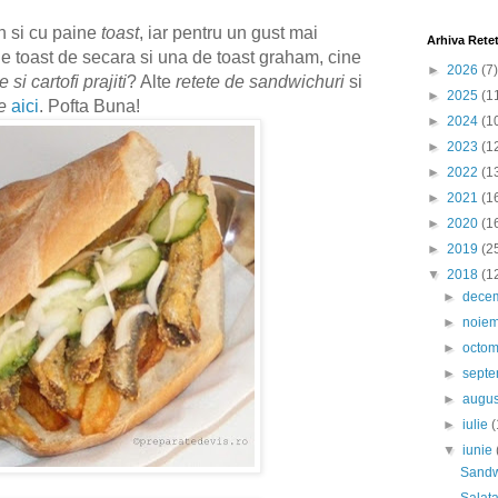
h si cu paine
toast
, iar pentru un gust mai
Arhiva Rete
 de toast de secara si una de toast graham, cine
►
2026
(7)
 si cartofi prajiti
? Alte
retete de sandwichuri
si
►
2025
(1
e
aici
.
Pofta Buna!
►
2024
(1
►
2023
(1
►
2022
(1
►
2021
(1
►
2020
(1
►
2019
(2
▼
2018
(1
►
dece
►
noie
►
octo
►
sept
►
augu
►
iulie
(
▼
iunie
Sandwi