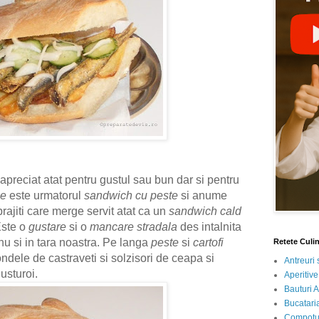
 apreciat atat pentru gustul sau bun dar si pentru
me
este urmatorul
sandwich cu peste
si anume
rajiti care merge servit atat ca un
sandwich cald
Este o
gustare
si o
mancare stradala
des intalnita
 nu si in tara noastra. Pe langa
peste
si
cartofi
Retete Culi
ele de castraveti si solzisori de ceapa si
Antreuri 
usturoi.
Aperitive
Bauturi A
Bucataria
Compotur