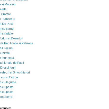
 si Muraturi
etete
si Gratare
i Branzeturi
i De Post
i cu carne
i stradale
Torturi si Deserturi
e Panificatie si Patiserie
e Craciun
munitate
e inghetata
aditionale de Pasti
 Dressinguri
esh-uri si Smoothie-uri
suri si Ciorbe
i cu legume
i cu paste
i cu peste
egetariene
rumusete