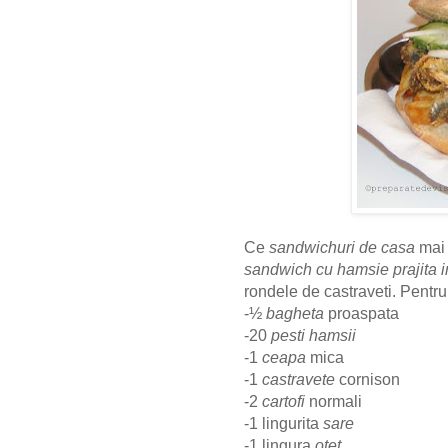
Ce
sandwichuri de casa
mai 
sandwich cu hamsie prajita i
rondele de castraveti. Pentr
-½
bagheta
proaspata
-20
pesti hamsii
-1
ceapa
mica
-1
castravete
cornison
-2
cartofi
normali
-1 lingurita
sare
-1 lingura
otet