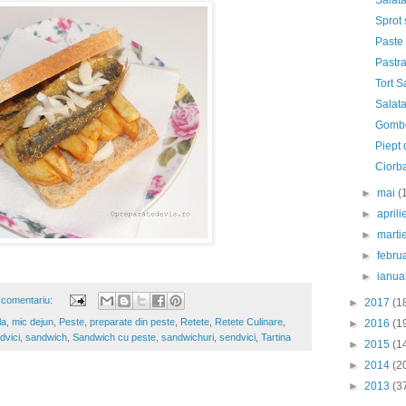
Salata
Sprot 
Paste 
Pastra
Tort S
Salat
Gombo
Piept 
Ciorba
►
mai
(
►
april
►
marti
►
febru
►
ianua
 comentariu:
►
2017
(1
la
,
mic dejun
,
Peste
,
preparate din peste
,
Retete
,
Retete Culinare
,
►
2016
(1
dvici
,
sandwich
,
Sandwich cu peste
,
sandwichuri
,
sendvici
,
Tartina
►
2015
(1
►
2014
(2
►
2013
(3