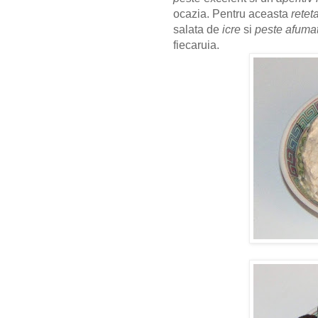
ocazia. Pentru aceasta
retet
salata de
icre
si
peste afuma
fiecaruia.