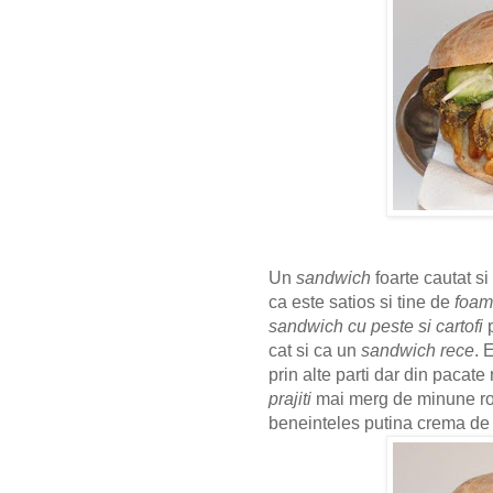
Un
sandwich
foarte cautat si
ca este satios si tine de
foa
sandwich cu peste si cartofi
p
cat si ca un
sandwich rece
. 
prin alte parti dar din pacate
prajiti
mai merg de minune rond
beneinteles putina crema de 