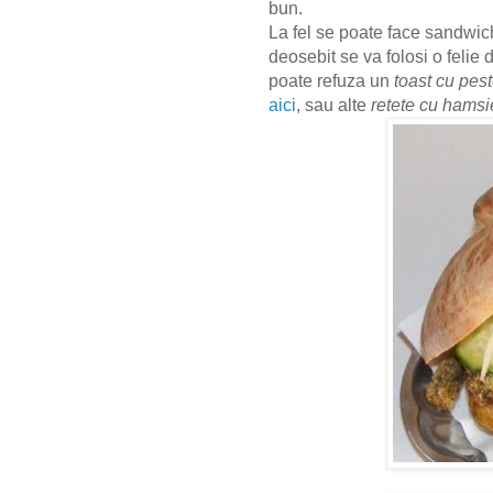
bun.
La fel se poate face sandwic
deosebit se va folosi o felie
poate refuza un
toast cu peste
aici
, sau alte
retete cu hamsi