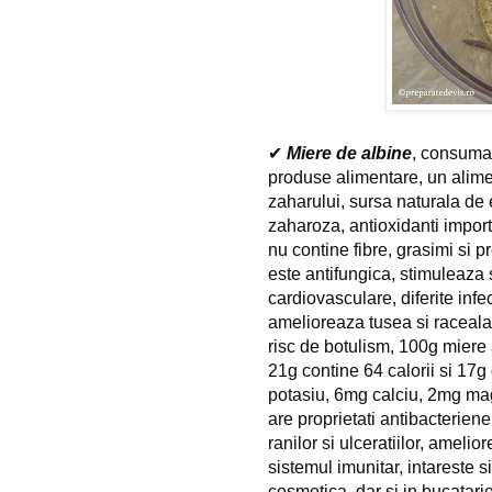
✔ 
Miere de albine
, consumat
produse alimentare, un aliment
zaharului, sursa naturala de e
zaharoza, antioxidanti importa
nu contine fibre, grasimi si pr
este antifungica, stimuleaza s
cardiovasculare, diferite infect
amelioreaza tusea si raceala
risc de botulism, 100g miere a
21g contine 64 calorii si 17g
potasiu, 6mg calciu, 2mg mag
are proprietati antibacteriene 
ranilor si ulceratiilor, amelior
sistemul imunitar, intareste sis
cosmetica, dar si in bucatarie