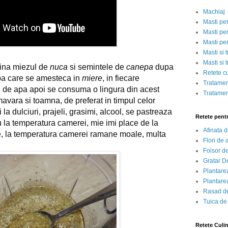
Machiaj
Masti pe
Masti pen
Masti pe
Masti si 
Masti si 
na miezul de 
nuca
 si semintele de 
canepa
 dupa 
Retete c
upa care se amesteca in 
miere
, in fiecare 
Tratamen
de apa apoi se consuma o lingura din acest 
Tratamen
mavara si toamna, de preferat in timpul celor 
i la dulciuri, prajeli, grasimi, alcool, se pastreaza 
Retete pent
u la temperatura camerei, mie imi place de la 
Afinata 
te, la temperatura camerei ramane moale, multa 
Flori de
Foisor d
Gratar D
Plantarea
Plantarea
Rasad de
Tuica de
Retete Culi