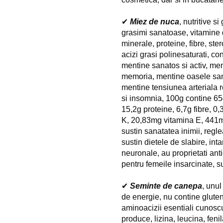
✔ 
Miez de nuca
, nutritive s
grasimi sanatoase, vitamine d
minerale, proteine, fibre, ster
acizi grasi polinesaturati, co
mentine sanatos si activ, me
memoria, mentine oasele sana
mentine tensiunea arteriala r
si insomnia, 100g contine 654 
15,2g proteine, 6,7g fibre, 0
K, 20,83mg vitamina E, 441m
sustin sanatatea inimii, regl
sustin dietele de slabire, int
neuronale, au proprietati ant
pentru femeile insarcinate, su
✔ 
Seminte de canepa
, unul
de energie, nu contine gluten,
aminoacizii esentiali cunoscu
produce, lizina, leucina, fenil