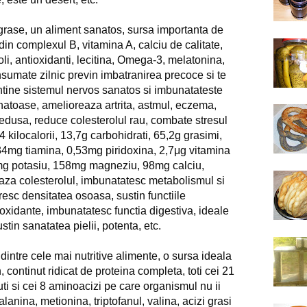
i grase, un aliment sanatos, sursa importanta de 
in complexul B, vitamina A, calciu de calitate, 
oli, antioxidanti, lecitina, Omega-3, melatonina, 
nsumate zilnic previn imbatranirea precoce si te 
ntine sistemul nervos sanatos si imbunatateste 
toase, amelioreaza artrita, astmul, eczema, 
edusa, reduce colesterolul rau, combate stresul 
kilocalorii, 13,7g carbohidrati, 65,2g grasimi, 
,34mg tiamina, 0,53mg piridoxina, 2,7μg vitamina 
g potasiu, 158mg magneziu, 98mg calciu, 
eaza colesterolul, imbunatatesc metabolismul si 
aresc densitatea osoasa, sustin functiile 
ioxidante, imbunatatesc functia digestiva, ideale 
stin sanatatea pielii, potenta, etc.
 dintre cele mai nutritive alimente, o sursa ideala 
 continut ridicat de proteina completa, toti cei 21 
ti si cei 8 aminoacizi pe care organismul nu ii 
alanina, metionina, triptofanul, valina, acizi grasi 