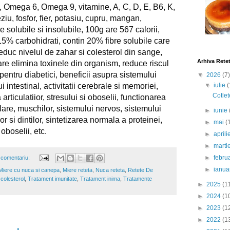
, Omega 6, Omega 9, vitamine, A, C, D, E, B6, K, 
iu, fosfor, fier, potasiu, cupru, mangan, 
re solubile si insolubile, 100g are 567 calorii, 
5% carbohidrati, contin 20% fibre solubile care 
educ nivelul de zahar si colesterol din sange, 
Arhiva Rete
are elimina toxinele din organism, reduce riscul 
entru diabetici, beneficii asupra sistemului 
▼
2026
(7)
▼
iulie
(
ui intestinal, activitatii cerebrale si memoriei, 
Cotlet
rticulatiior, stresului si oboselii, functionarea 
re, muschilor, sistemului nervos, sistemului 
►
iunie
r si dintilor, sintetizarea normala a proteinei, 
►
mai
(
 oboselii, etc.
►
april
►
marti
►
febru
 comentariu:
►
ianua
Miere cu nuca si canepa
,
Miere reteta
,
Nuca reteta
,
Retete De
colesterol
,
Tratament imunitate
,
Tratament inima
,
Tratamente
►
2025
(1
►
2024
(1
►
2023
(1
►
2022
(1