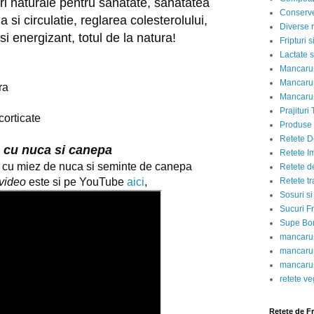
uri naturale pentru sanatate, sanatatea 
Conserve
ma si circulatie, reglarea colesterolului, 
Diverse r
 si energizant, totul de la natura!
Fripturi 
Lactate s
Mancarur
Mancarur
ra
Mancarur
Prajituri 
orticate
Produse d
Retete D
 cu nuca si canepa
Retete I
 cu miez de nuca si seminte de canepa 
Retete d
Retete tr
 video
 este si pe YouTube 
aici
,
Sosuri si
Sucuri Fr
Supe Bor
mancarur
mancarur
mancarur
retete v
Retete de F