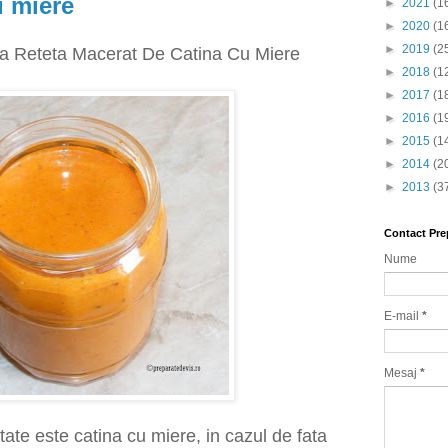
u miere
►
2021
(1
►
2020
(1
►
2019
(2
a Reteta Macerat De Catina Cu Miere
►
2018
(1
►
2017
(1
►
2016
(1
►
2015
(1
►
2014
(2
►
2013
(3
Contact Pre
Nume
E-mail
*
Mesaj
*
ate este catina cu miere, in cazul de fata