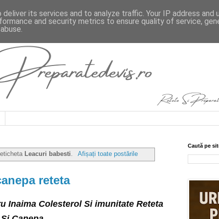
deliver its services and to analyze traffic. Your IP address and
formance and security metrics to ensure quality of service, ge
 abuse.
Caută pe sit
 eticheta
Leacuri babesti
.
Afișați toate postările
canepa reteta
u Inaima Colesterol Si imunitate Reteta 
 Si Canepa