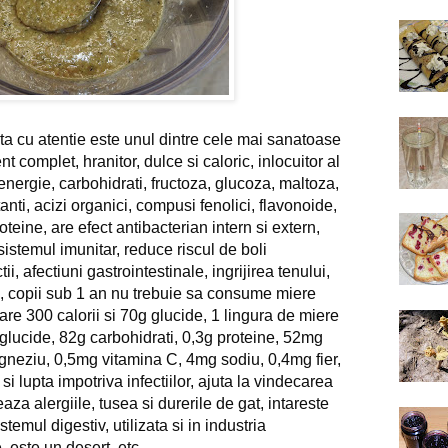
a cu atentie este unul dintre cele mai sanatoase 
 complet, hranitor, dulce si caloric, inlocuitor al 
nergie, carbohidrati, fructoza, glucoza, maltoza, 
nti, acizi organici, compusi fenolici, flavonoide, 
oteine, are efect antibacterian intern si extern, 
istemul imunitar, reduce riscul de boli 
ii, afectiuni gastrointestinale, ingrijirea tenului, 
, copii sub 1 an nu trebuie sa consume miere 
re 300 calorii si 70g glucide, 1 lingura de miere 
 glucide, 82g carbohidrati, 0,3g proteine, 52mg 
neziu, 0,5mg vitamina C, 4mg sodiu, 0,4mg fier, 
si lupta impotriva infectiilor, ajuta la vindecarea 
eaza alergiile, tusea si durerile de gat, intareste 
temul digestiv, utilizata si in industria 
, este un desert, etc.