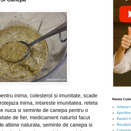
ntru inima, colesterol si imunitate, scade 
Retete Culi
rotejaza inima, intareste imunitatea, reteta 
Antreuri 
e nuca si seminte de canepa pentru o 
Aperitive
tate de fier, medicament naturist facut 
Bauturi A
 albine naturala, seminte de canepa si 
Bucataria
Compotur