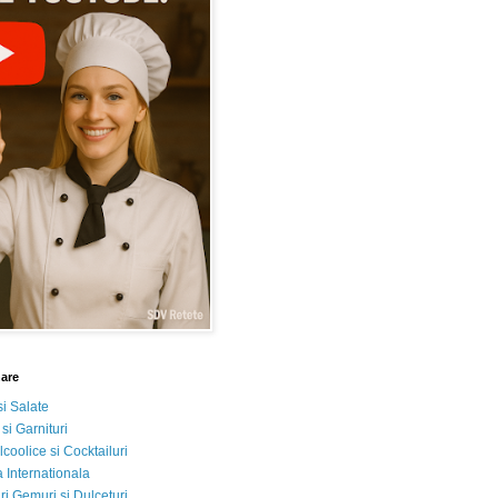
nare
si Salate
 si Garnituri
lcoolice si Cocktailuri
 Internationala
i Gemuri si Dulceturi