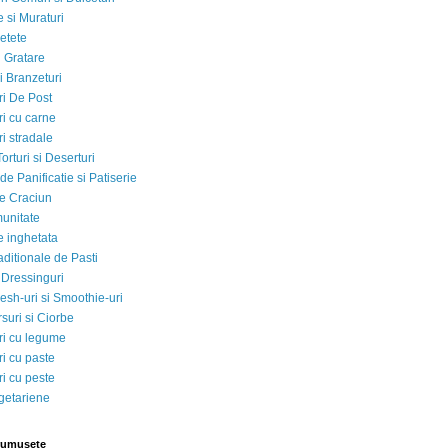
 si Muraturi
etete
si Gratare
i Branzeturi
i De Post
i cu carne
i stradale
Torturi si Deserturi
e Panificatie si Patiserie
e Craciun
munitate
e inghetata
aditionale de Pasti
 Dressinguri
esh-uri si Smoothie-uri
suri si Ciorbe
i cu legume
i cu paste
i cu peste
egetariene
rumusete