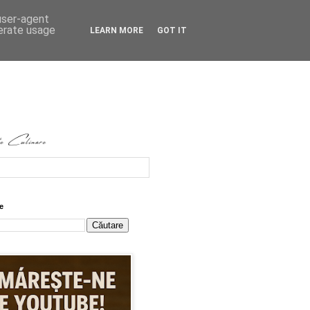
 user-agent
nerate usage
LEARN MORE
GOT IT
e