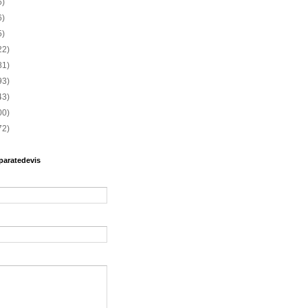
6)
6)
5)
22)
81)
93)
43)
00)
72)
paratedevis