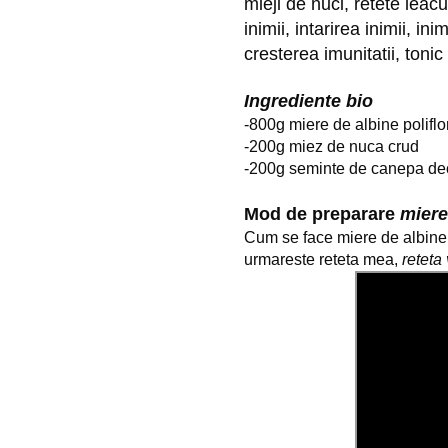
mieji de nuci, retete leac
inimii, intarirea inimii, ini
cresterea imunitatii, tonic
Ingrediente bio
-800g miere de albine poliflo
-200g miez de nuca crud
-200g seminte de canepa dec
Mod de preparare 
miere
Cum se face miere de albine
urmareste reteta mea, 
reteta