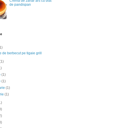
Crema de zahar ars cu blat
de pandispan
te
1)
e de berbecut pe tigaie grill
(1)
1)
ie
(1)
e
(1)
arie
(1)
rie
(1)
1)
0)
2)
3)