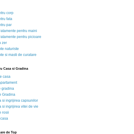
ntru corp
tru fata
ntru par
tratamente pentru maini
tratamente pentru picioare
u zer
te naturiste
te si masti de curatare
ru Casa si Gradina
de casa
 apartament
e gradina
e Gradina
 si ingrijirea capsunilor
 si ingrijirea vitei de vie
 rosii
 casa
nare de Top