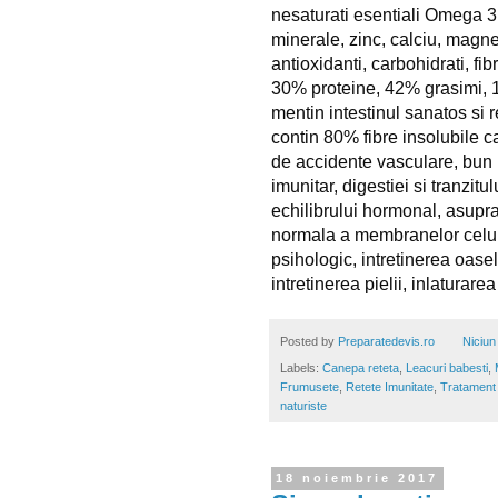
nesaturati esentiali Omega 3
minerale, zinc, calciu, magnez
antioxidanti, carbohidrati, fib
30% proteine, 42% grasimi, 1
mentin intestinul sanatos si r
contin 80% fibre insolubile c
de accidente vasculare, bun p
imunitar, digestiei si tranzitul
echilibrului hormonal, asupra a
normala a membranelor celula
psihologic, intretinerea oaselo
intretinerea pielii, inlaturarea
Posted by
Preparatedevis.ro
Niciun
Labels:
Canepa reteta
,
Leacuri babesti
,
Frumusete
,
Retete Imunitate
,
Tratament 
naturiste
18 noiembrie 2017