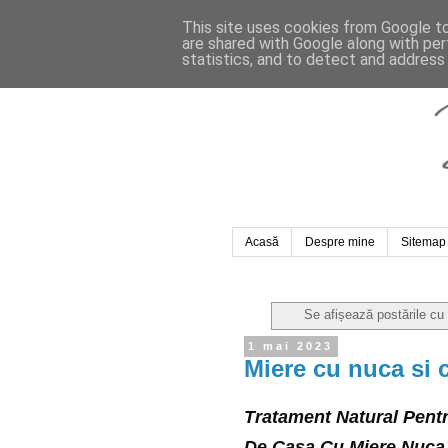
This site uses cookies from Google to 
are shared with Google along with per
statistics, and to detect and address
Acasă
Despre mine
Sitemap
Se afișează postările cu
1 mai 2023
Miere cu nuca si 
Tratament Natural Pentr
De Casa Cu Miere Nuca