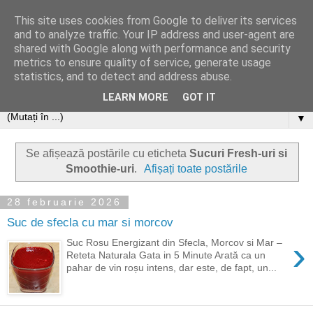
This site uses cookies from Google to deliver its services
and to analyze traffic. Your IP address and user-agent are
shared with Google along with performance and security
metrics to ensure quality of service, generate usage
statistics, and to detect and address abuse.
LEARN MORE
GOT IT
▼
Se afișează postările cu eticheta
Sucuri Fresh-uri si
Smoothie-uri
.
Afișați toate postările
28 februarie 2026
Suc de sfecla cu mar si morcov
›
Suc Rosu Energizant din Sfecla, Morcov si Mar –
Reteta Naturala Gata in 5 Minute Arată ca un
pahar de vin roșu intens, dar este, de fapt, un...