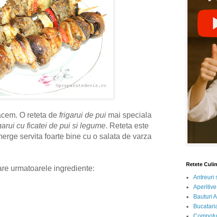
acem. O reteta de
frigarui de pui
mai speciala
igarui cu ficatei de pui si legume
. Reteta este
merge servita foarte bine cu o salata de varza
Retete Culi
re urmatoarele ingrediente:
Antreuri 
Aperitive
Bauturi A
Bucataria
Compotur