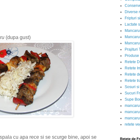
Conserve
Diverse r
Fripturi 
Lactate s
Mancarur
ru
(dupa gust)
Mancarur
Mancarur
Prajituri 
Produse d
Retete D
Retete I
Retete d
Retete tr
Sosuri si
Sucuri Fr
Supe Bor
mancarur
mancarur
mancarur
retete v
e spala cu apa rece si se scurge bine, apoi se
Retete de F