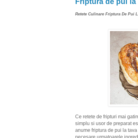
Friptura de pui la
Retete Culinare Friptura De Pui 
Ce
retete de fripturi
mai gati
simplu si usor de preparat e
anume
friptura de pui
la tava
necesare urmatoarele ingred