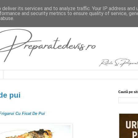
deliver its services and to analyze traffic. Your IP address and
formance and security metrics to ensure quality of service, ge
 abuse.
Caută pe sit
 de pui
rigarui Cu Ficat De Pui