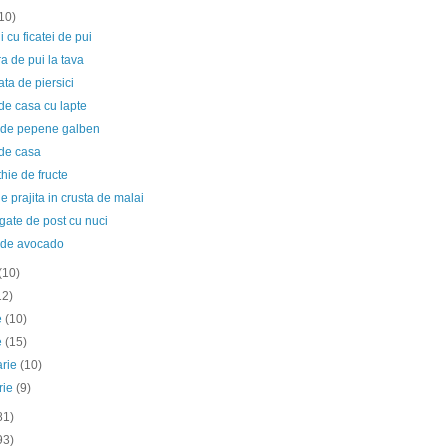
10)
i cu ficatei de pui
ra de pui la tava
ta de piersici
 de casa cu lapte
 de pepene galben
 de casa
ie de fructe
 prajita in crusta de malai
gate de post cu nuci
 de avocado
(10)
12)
ie
(10)
e
(15)
arie
(10)
rie
(9)
81)
93)