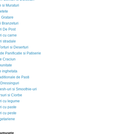
 si Muraturi
etete
si Gratare
i Branzeturi
i De Post
i cu carne
i stradale
Torturi si Deserturi
e Panificatie si Patiserie
e Craciun
munitate
e inghetata
aditionale de Pasti
 Dressinguri
esh-uri si Smoothie-uri
suri si Ciorbe
i cu legume
i cu paste
i cu peste
egetariene
rumusete