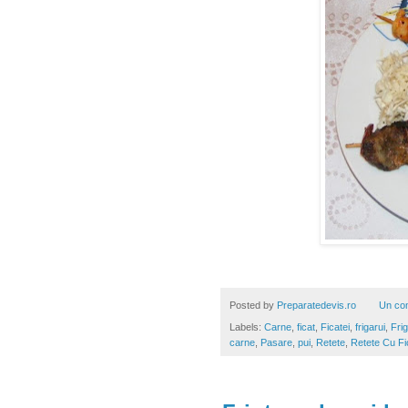
Posted by
Preparatedevis.ro
Un co
Labels:
Carne
,
ficat
,
Ficatei
,
frigarui
,
Fri
carne
,
Pasare
,
pui
,
Retete
,
Retete Cu Fi