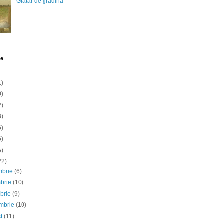
Gratar de gradina
te
1)
0)
2)
3)
6)
6)
5)
22)
mbrie
(6)
mbrie
(10)
mbrie
(9)
embrie
(10)
st
(11)