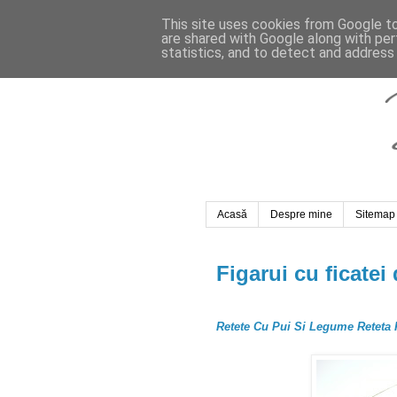
This site uses cookies from Google to 
are shared with Google along with per
statistics, and to detect and address
Acasă
Despre mine
Sitemap
Figarui cu ficatei
Retete Cu Pui Si Legume Reteta F