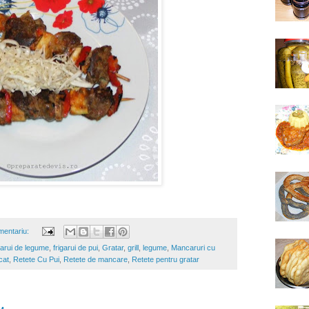
mentariu:
garui de legume
,
frigarui de pui
,
Gratar
,
grill
,
legume
,
Mancaruri cu
cat
,
Retete Cu Pui
,
Retete de mancare
,
Retete pentru gratar