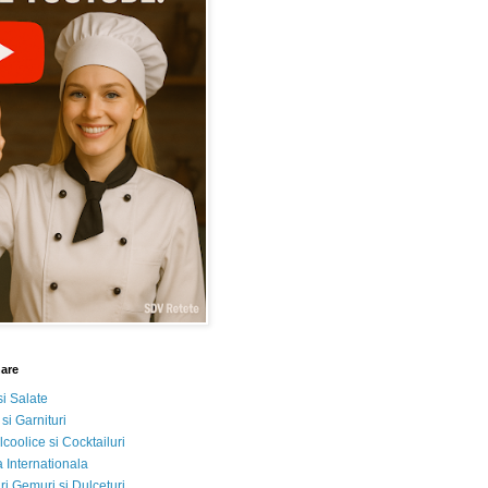
nare
si Salate
 si Garnituri
lcoolice si Cocktailuri
 Internationala
i Gemuri si Dulceturi