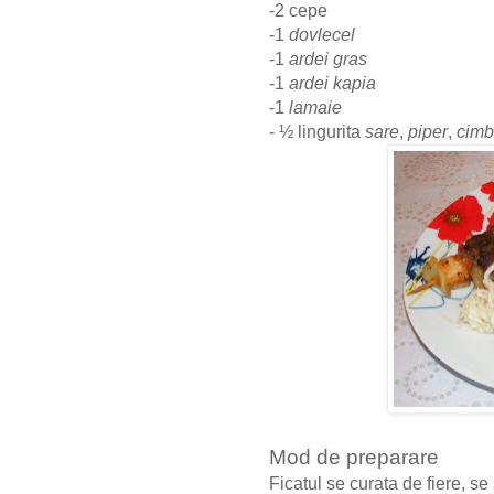
-2 cepe
-1
dovlecel
-1
ardei gras
-1
ardei kapia
-1
lamaie
- ½ lingurita
sare
,
piper
,
cimb
Mod de preparare
Ficatul se curata de fiere, s