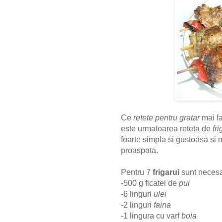
Ce
retete pentru gratar
mai f
este urmatoarea reteta de
fr
foarte simpla si gustoasa si 
proaspata.
Pentru 7
frigarui
sunt necesa
-500 g ficatei de
pui
-6 linguri
ulei
-2 linguri
faina
-1 lingura cu varf
boia