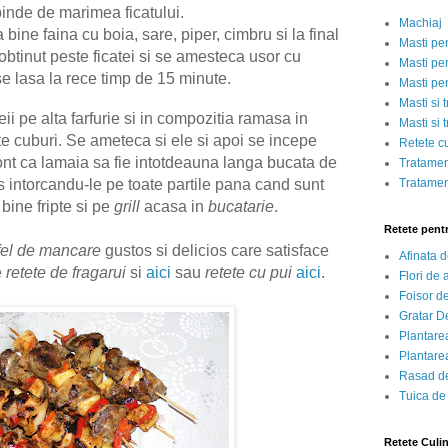
pinde de marimea ficatului.
Machiaj
bine faina cu boia, sare, piper, cimbru si la final
Masti pe
obtinut peste ficatei si se amesteca usor cu
Masti pen
e lasa la rece timp de 15 minute.
Masti pe
Masti si 
ii pe alta farfurie si in compozitia ramasa in
Masti si 
te cuburi. Se ameteca si ele si apoi se incepe
Retete c
ont ca lamaia sa fie intotdeauna langa bucata de
Tratamen
ins intorcandu-le pe toate partile pana cand sunt
Tratamen
bine fripte si pe
grill
acasa in
bucatarie
.
Retete pent
fel de mancare
gustos si delicios care satisface
Afinata 
e
retete de fragarui
si
aici
sau
retete cu pui
aici
.
Flori de
Foisor d
Gratar D
Plantarea
Plantarea
Rasad de
Tuica de
Retete Culi