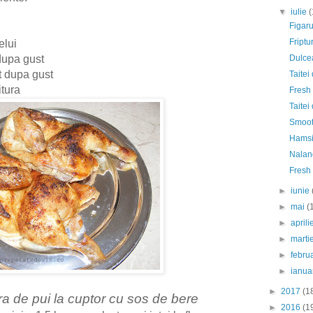
▼
iulie
(
Figaru
Friptu
relui
 dupa gust
Dulcea
t dupa gust
Taitei
itura
Fresh
Taitei
Smooth
Hamsie
Nalan
Fresh
►
iunie
►
mai
(
►
april
►
marti
►
febru
►
ianua
►
2017
(1
ura de pui la cuptor cu sos de bere
►
2016
(1