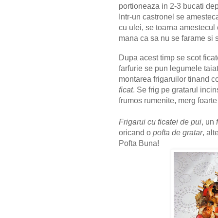
portioneaza in 2-3 bucati de
Intr-un castronel se amesteca 
cu ulei, se toarna amestecul 
mana ca sa nu se farame si s
Dupa acest timp se scot ficate
farfurie se pun legumele taia
montarea frigaruilor tinand c
ficat
. Se frig pe gratarul inc
frumos rumenite, merg foarte 
Frigarui cu ficatei de pui
, un
oricand o
pofta de gratar
, alt
Pofta Buna!