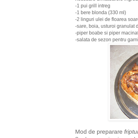
-1 pui grill intreg
-1 bere blonda (330 ml)
-2 linguri ulei de floarea soa
-sare, boia, usturoi granulat
-piper boabe si piper macina
-salata de sezon pentru garn
Mod de preparare
fript