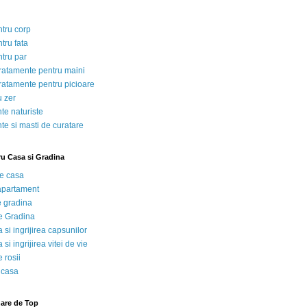
ntru corp
tru fata
ntru par
tratamente pentru maini
tratamente pentru picioare
u zer
te naturiste
te si masti de curatare
ru Casa si Gradina
de casa
 apartament
e gradina
e Gradina
 si ingrijirea capsunilor
 si ingrijirea vitei de vie
 rosii
 casa
nare de Top