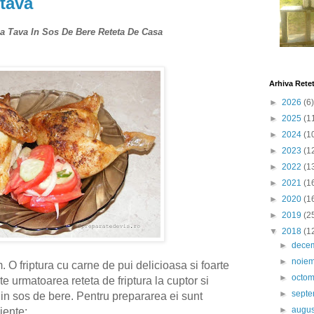
 tava
La Tava In Sos De Bere Reteta De Casa
Arhiva Rete
►
2026
(6)
►
2025
(1
►
2024
(1
►
2023
(1
►
2022
(1
►
2021
(1
►
2020
(1
►
2019
(2
▼
2018
(1
►
dece
►
noie
m. O
friptura cu carne de pui
delicioasa si foarte
►
octo
ste urmatoarea reteta de
friptura la cuptor
si
►
sept
 in sos de bere
. Pentru prepararea ei sunt
►
augu
iente: