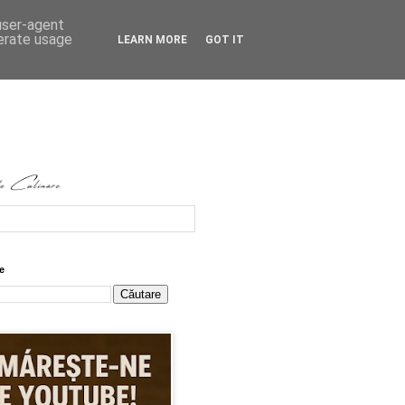
 user-agent
nerate usage
LEARN MORE
GOT IT
e