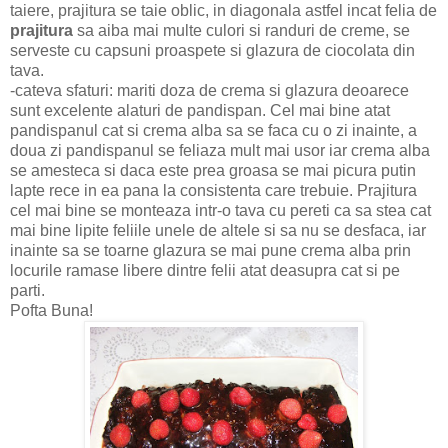
taiere, prajitura se taie oblic, in diagonala astfel incat felia de
prajitura
sa aiba mai multe culori si randuri de creme, se
serveste cu capsuni proaspete si glazura de ciocolata din
tava.
-cateva sfaturi: mariti doza de crema si glazura deoarece
sunt excelente alaturi de pandispan. Cel mai bine atat
pandispanul cat si crema alba sa se faca cu o zi inainte, a
doua zi pandispanul se feliaza mult mai usor iar crema alba
se amesteca si daca este prea groasa se mai picura putin
lapte rece in ea pana la consistenta care trebuie. Prajitura
cel mai bine se monteaza intr-o tava cu pereti ca sa stea cat
mai bine lipite feliile unele de altele si sa nu se desfaca, iar
inainte sa se toarne glazura se mai pune crema alba prin
locurile ramase libere dintre felii atat deasupra cat si pe
parti.
Pofta Buna!