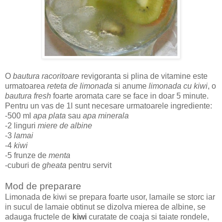
O
bautura racoritoare
revigoranta si plina de vitamine este
urmatoarea
reteta de limonada
si anume
limonada cu kiwi
, o
bautura fresh
foarte aromata care se face in doar 5 minute.
Pentru un vas de 1l sunt necesare urmatoarele ingrediente:
-500 ml
apa plata
sau
apa minerala
-2 linguri
miere de albine
-3
lamai
-4
kiwi
-5 frunze de
menta
-cuburi de
gheata
pentru servit
Mod de preparare
Limonada de kiwi se prepara foarte usor, lamaile se storc iar
in sucul de lamaie obtinut se dizolva mierea de albine, se
adauga fructele de
kiwi
curatate de coaja si taiate rondele,