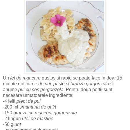
Un
fel de mancare
gustos si rapid se poate face in doar 15
minute din
carne de pui
,
paste
si
branza gorgonzola
si
anume
pui cu sos gorgonzola
. Pentru doua portii sunt
necesare urmatoarele ingrediente:
-4 felii
piept de pui
-200 ml
smantana de gatit
-150
branza cu mucegai gorgonzola
-2 linguri
ulei de masline
-50 g
unt