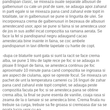
pandispan clasic, se mixeaza ouale separate albusuri de
galbenusuri cu cate un praf de sare, se adauga apoi zaharul
in parti egale si se mixeaza pana cand zaharul este topit in
totalitate, iar in galbenusuri se pune si lingurita de ulei. Se
incorporeaza crema de galbenusuri in bezeaua de albusuri
amestecand usor, apoi se pune si faina si se amesteca usor
de jos in sus astfel incat compozitia sa ramana aerata. Se
face la fel si pandispanul negru adaugand cacao
amestecata bine inainte in faina, se coc ambele
pandispanuri in tavi diferite tapetate cu hartie de copt.
-dupa ce blaturile sunt gata si sunt la racit se face crema
alba, se pune 1 litru de lapte rece pe foc si se adauga in
ploaie 8 linguri de faina, se amesteca continuu pe foc
aproximativ 10 minute pana cand compozitia se ingroasa si
are aspect de ciulama, apoi se opreste focul. Se mixeaza un
pachet de unt la temperatura camerei cu 16 linguri de zahar
pana cand zaharul este topit complet, se adauga peste
compozitia facuta pe foc si se amesteca pana se obtine
crema alba, la final se pune esenta de vanilie, coaja rasa si
zeama de la o lamaie si se amesteca bine. Crema finala nu
trebuie sa curga, trebuie sa fie groasa si cremoasa dar sa se
poata lucra usor cu ea.