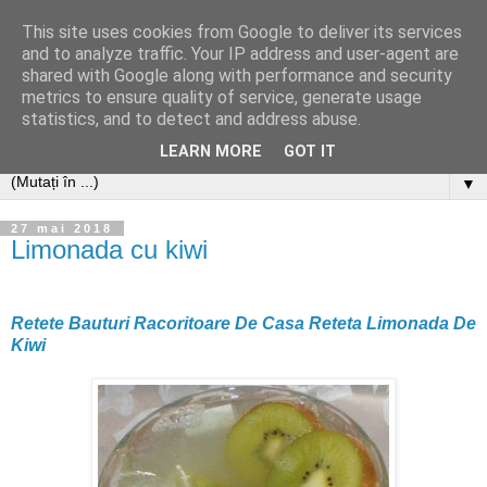
This site uses cookies from Google to deliver its services
and to analyze traffic. Your IP address and user-agent are
shared with Google along with performance and security
metrics to ensure quality of service, generate usage
statistics, and to detect and address abuse.
LEARN MORE
GOT IT
▼
27 mai 2018
Limonada cu kiwi
Retete Bauturi Racoritoare De Casa Reteta Limonada De
Kiwi