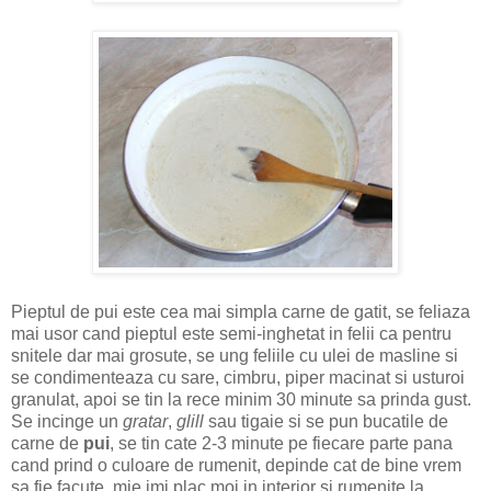
Pieptul de pui este cea mai simpla carne de gatit, se feliaza
mai usor cand pieptul este semi-inghetat in felii ca pentru
snitele dar mai grosute, se ung feliile cu ulei de masline si
se condimenteaza cu sare, cimbru, piper macinat si usturoi
granulat, apoi se tin la rece minim 30 minute sa prinda gust.
Se incinge un
gratar
,
glill
sau tigaie si se pun bucatile de
carne de
pui
, se tin cate 2-3 minute pe fiecare parte pana
cand prind o culoare de rumenit, depinde cat de bine vrem
sa fie facute, mie imi plac moi in interior si rumenite la