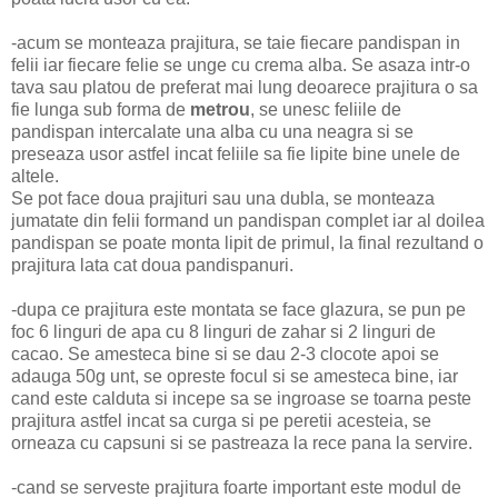
-acum se monteaza prajitura, se taie fiecare pandispan in
felii iar fiecare felie se unge cu crema alba. Se asaza intr-o
tava sau platou de preferat mai lung deoarece prajitura o sa
fie lunga sub forma de
metrou
, se unesc feliile de
pandispan intercalate una alba cu una neagra si se
preseaza usor astfel incat feliile sa fie lipite bine unele de
altele.
Se pot face doua prajituri sau una dubla, se monteaza
jumatate din felii formand un pandispan complet iar al doilea
pandispan se poate monta lipit de primul, la final rezultand o
prajitura lata cat doua pandispanuri.
-dupa ce prajitura este montata se face glazura, se pun pe
foc 6 linguri de apa cu 8 linguri de zahar si 2 linguri de
cacao. Se amesteca bine si se dau 2-3 clocote apoi se
adauga 50g unt, se opreste focul si se amesteca bine, iar
cand este calduta si incepe sa se ingroase se toarna peste
prajitura astfel incat sa curga si pe peretii acesteia, se
orneaza cu capsuni si se pastreaza la rece pana la servire.
-cand se serveste prajitura foarte important este modul de