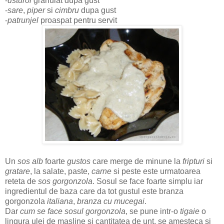
-
usturoi
granulat dupa gust
-
sare
,
piper
si
cimbru
dupa gust
-
patrunjel
proaspat pentru servit
Un
sos alb
foarte
gustos
care merge de minune la
fripturi
si
gratare
, la salate, paste,
carne
si peste este urmatoarea
reteta de
sos gorgonzola
. Sosul se face foarte simplu iar
ingredientul de baza care da tot gustul este branza
gorgonzola
italiana
,
branza cu mucegai
.
Dar
cum se face sosul gorgonzola
, se pune intr-o
tigaie
o
lingura ulei de masline si cantitatea de unt, se amesteca si