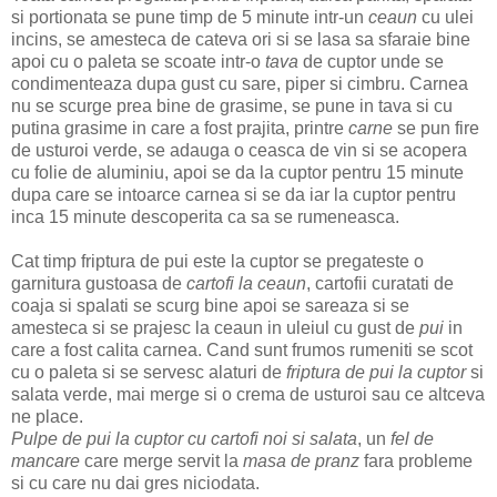
si portionata se pune timp de 5 minute intr-un
ceaun
cu ulei
incins, se amesteca de cateva ori si se lasa sa sfaraie bine
apoi cu o paleta se scoate intr-o
tava
de cuptor unde se
condimenteaza dupa gust cu sare, piper si cimbru. Carnea
nu se scurge prea bine de grasime, se pune in tava si cu
putina grasime in care a fost prajita, printre
carne
se pun fire
de usturoi verde, se adauga o ceasca de vin si se acopera
cu folie de aluminiu, apoi se da la cuptor pentru 15 minute
dupa care se intoarce carnea si se da iar la cuptor pentru
inca 15 minute descoperita ca sa se rumeneasca.
Cat timp friptura de pui este la cuptor se pregateste o
garnitura gustoasa de
cartofi la ceaun
, cartofii curatati de
coaja si spalati se scurg bine apoi se sareaza si se
amesteca si se prajesc la ceaun in uleiul cu gust de
pui
in
care a fost calita carnea. Cand sunt frumos rumeniti se scot
cu o paleta si se servesc alaturi de
friptura de pui la cuptor
si
salata verde, mai merge si o crema de usturoi sau ce altceva
ne place.
Pulpe de pui la cuptor cu cartofi noi si salata
, un
fel de
mancare
care merge servit la
masa de pranz
fara probleme
si cu care nu dai gres niciodata.