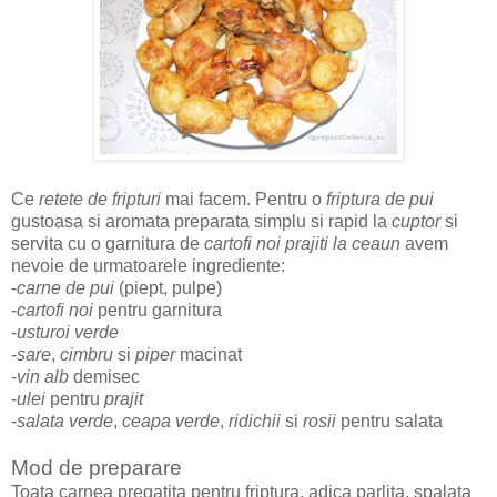
Ce
retete de fripturi
mai facem. Pentru o
friptura de pui
gustoasa si aromata preparata simplu si rapid la
cuptor
si
servita cu o garnitura de
cartofi noi prajiti la ceaun
avem
nevoie de urmatoarele ingrediente:
-
carne de pui
(piept, pulpe)
-
cartofi noi
pentru garnitura
-
usturoi verde
-
sare
,
cimbru
si
piper
macinat
-
vin alb
demisec
-
ulei
pentru
prajit
-
salata verde
,
ceapa verde
,
ridichii
si
rosii
pentru salata
Mod de preparare
Toata carnea pregatita pentru friptura, adica parlita, spalata