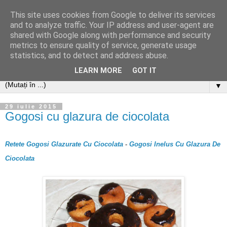
This site uses cookies from Google to deliver its services
and to analyze traffic. Your IP address and user-agent are
shared with Google along with performance and security
metrics to ensure quality of service, generate usage
statistics, and to detect and address abuse.
LEARN MORE
GOT IT
▼
29 iulie 2015
Gogosi cu glazura de ciocolata
Retete Gogosi Glazurate Cu Ciocolata
-
Gogosi Inelus Cu Glazura De
Ciocolata