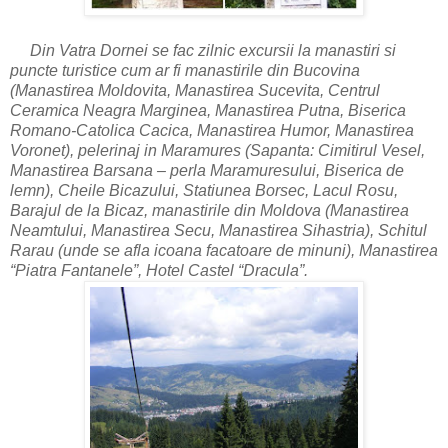
Din Vatra Dornei se fac zilnic excursii la manastiri si
puncte turistice cum ar fi manastirile din Bucovina
(Manastirea Moldovita, Manastirea Sucevita, Centrul
Ceramica Neagra Marginea, Manastirea Putna, Biserica
Romano-Catolica Cacica, Manastirea Humor, Manastirea
Voronet), pelerinaj in Maramures (Sapanta: Cimitirul Vesel,
Manastirea Barsana – perla Maramuresului, Biserica de
lemn), Cheile Bicazului, Statiunea Borsec, Lacul Rosu,
Barajul de la Bicaz, manastirile din Moldova (Manastirea
Neamtului, Manastirea Secu, Manastirea Sihastria), Schitul
Rarau (unde se afla icoana facatoare de minuni), Manastirea
“Piatra Fantanele”, Hotel Castel “Dracula”.