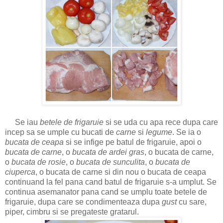
Se iau
betele de frigaruie
si se uda cu apa rece dupa care
incep sa se umple cu bucati de
carne
si
legume
. Se ia o
bucata de ceapa
si se infige pe batul de frigaruie, apoi o
bucata de carne
, o
bucata de ardei gras
, o bucata de carne,
o
bucata de rosie
, o
bucata de sunculita
, o
bucata de
ciuperca
, o bucata de carne si din nou o bucata de ceapa
continuand la fel pana cand batul de frigaruie s-a umplut. Se
continua asemanator pana cand se umplu toate betele de
frigaruie, dupa care se condimenteaza dupa
gust
cu sare,
piper, cimbru si se pregateste gratarul.