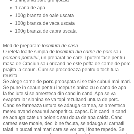
1 cana de apa
100g branza de oaie uscata
100g branza de vaca uscata
100g branza de capra uscata
Mod de preparare
tochitura de casa
O reteta foarte simpla de
tochitura din carne de porc
sau
pomana porcului
, un preparat pe care il putem face pentru
masa de Craciun sau oricand ne este pofta de carne de porc
prajita la ceaun. Cum se procedeaza pentru o tochitura
reusita.
Se alege carne de
porc
proaspata si se taie cuburi mai mari.
Se pune in ceaun pentru inceput slanina cu o cana de apa
la foc iute si se amesteca din cand in cand. Apa se va
evapora iar slanina se va topi rezultand untura de porc.
Cand se formeaza untura se adauga carnea, se amesteca
mereu avand ceaunul acoperit cu capac. Din cand in cand
se adauga cate un polonic sau doua de apa calda. Cand
carnea este moale, deci bine facuta, se adauga si carnatii
taiati in bucati mai mari care se vor praji foarte repede. Se