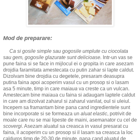
Mod de preparare:
Ca si gosile simple sau gogosile umplute cu ciocolata
sau gem, gogosile glazurate sunt delicioase.
Intr-un vas se
pune faina si se face in mijlocul ei o gropita in care asezam
drojdia faramitata amestecata cu putin zahar si lapte caldut.
Dizolvam bine drojdia cu degetele, presaram deasupra
putina faina apoi acoperim vasul cu un prosop si o lasam
asa 5 minute, timp in care
maiaua
va creste ca un vulcan.
Amestecam bine maiaua cu faina si adaugam laptele caldut
in care am dizolvat zaharul si zaharul vanilat, oul si uleiul.
Incepem sa framantam bine pana cand ingredientele sunt
bine incorporate si se formeaza un
aluat elastic
, potrivit de
moale care nu se mai lipeste de maini, asemanator cu cel de
scovergi
. Asezam aluatul sa creasca in vasul presarat cu
faina, il acoperim cu un prosop si il lasam sa creasca la loc
calduros timp de 20-30 de minute, pana cand aluatul de