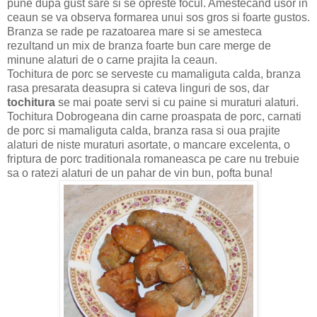
pune dupa gust sare si se opreste focul. Amestecand usor in
ceaun se va observa formarea unui sos gros si foarte gustos.
Branza se rade pe razatoarea mare si se amesteca
rezultand un mix de branza foarte bun care merge de
minune alaturi de o carne prajita la ceaun.
Tochitura de porc se serveste cu mamaliguta calda, branza
rasa presarata deasupra si cateva linguri de sos, dar
tochitura
se mai poate servi si cu paine si muraturi alaturi.
Tochitura Dobrogeana din carne proaspata de porc, carnati
de porc si mamaliguta calda, branza rasa si oua prajite
alaturi de niste muraturi asortate, o mancare excelenta, o
friptura de porc traditionala romaneasca pe care nu trebuie
sa o ratezi alaturi de un pahar de vin bun, pofta buna!