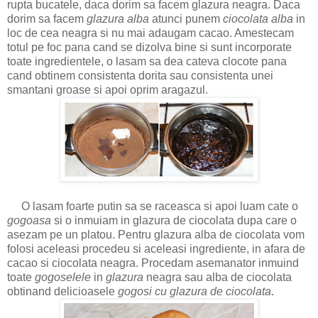
rupta bucatele, daca dorim sa facem glazura neagra. Daca
dorim sa facem
glazura alba
atunci punem
ciocolata alba
in
loc de cea neagra si nu mai adaugam cacao. Amestecam
totul pe foc pana cand se dizolva bine si sunt incorporate
toate ingredientele, o lasam sa dea cateva clocote pana
cand obtinem consistenta dorita sau consistenta unei
smantani groase si apoi oprim aragazul.
O lasam foarte putin sa se raceasca si apoi luam cate o
gogoasa
si o inmuiam in glazura de ciocolata dupa care o
asezam pe un platou. Pentru glazura alba de ciocolata vom
folosi aceleasi procedeu si aceleasi ingrediente, in afara de
cacao si ciocolata neagra. Procedam asemanator inmuind
toate
gogoselele
in
glazura
neagra sau alba de ciocolata
obtinand delicioasele
gogosi cu glazura de ciocolata
.