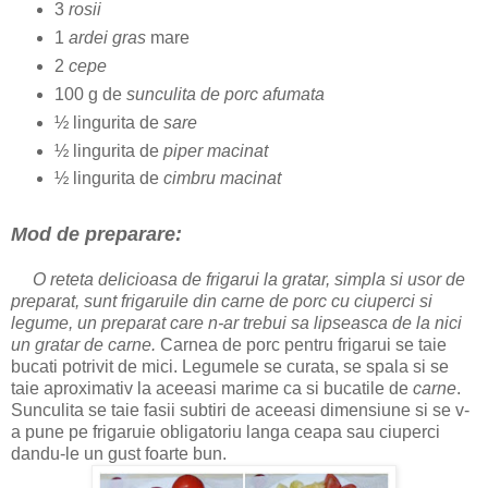
3
rosii
1
ardei gras
mare
2
cepe
100 g de
sunculita de porc
afumata
½ lingurita de
sare
½ lingurita de
piper macinat
½ lingurita de
cimbru macinat
Mod de preparare:
O reteta delicioasa de frigarui la gratar, simpla si usor de
preparat, sunt frigaruile din carne de porc cu ciuperci si
legume, un preparat care n-ar trebui sa lipseasca de la nici
un gratar de carne.
Carnea de porc pentru frigarui se taie
bucati potrivit de mici. Legumele se curata, se spala si se
taie aproximativ la aceeasi marime ca si bucatile de
carne
.
Sunculita se taie fasii subtiri de aceeasi dimensiune si se v-
a pune pe frigaruie obligatoriu langa ceapa sau ciuperci
dandu-le un gust foarte bun.