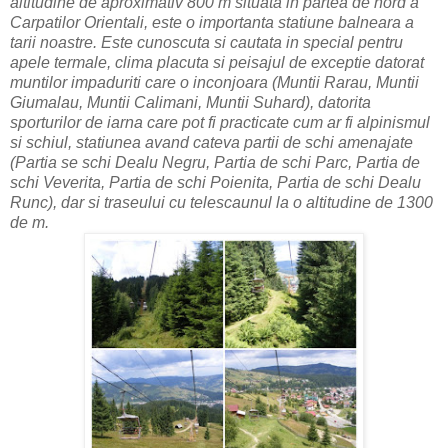
altitudine de aproximativ 800 m situata in partea de nord a
Carpatilor Orientali, este o importanta statiune balneara a
tarii noastre. Este cunoscuta si cautata in special pentru
apele termale, clima placuta si peisajul de exceptie datorat
muntilor impaduriti care o inconjoara (Muntii Rarau, Muntii
Giumalau, Muntii Calimani, Muntii Suhard), datorita
sporturilor de iarna care pot fi practicate cum ar fi alpinismul
si schiul, statiunea avand cateva partii de schi amenajate
(Partia se schi Dealu Negru, Partia de schi Parc, Partia de
schi Veverita, Partia de schi Poienita, Partia de schi Dealu
Runc), dar si traseului cu telescaunul la o altitudine de 1300
de m.