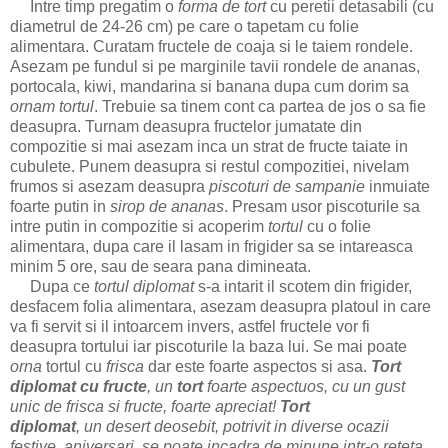
Intre timp pregatim o
forma de tort
cu peretii detasabili (cu
diametrul de 24-26 cm) pe care o tapetam cu folie
alimentara. Curatam fructele de coaja si le taiem rondele.
Asezam pe fundul si pe marginile tavii rondele de ananas,
portocala, kiwi, mandarina si banana dupa cum dorim sa
ornam
tortul
. Trebuie sa tinem cont ca partea de jos o sa fie
deasupra. Turnam deasupra fructelor jumatate din
compozitie si mai asezam inca un strat de fructe taiate in
cubulete. Punem deasupra si restul compozitiei, nivelam
frumos si asezam deasupra
piscoturi
de sampanie
inmuiate
foarte putin in
sirop de ananas
. Presam usor piscoturile sa
intre putin in compozitie si acoperim
tortul
cu o folie
alimentara, dupa care il lasam in frigider sa se intareasca
minim 5 ore, sau de seara pana dimineata.
Dupa ce
tortul diplomat
s-a intarit il scotem din frigider,
desfacem folia alimentara, asezam deasupra platoul in care
va fi servit si il intoarcem invers, astfel fructele vor fi
deasupra tortului iar piscoturile la baza lui. Se mai poate
orna
tortul cu
frisca
dar este foarte aspectos si asa.
Tort
diplomat cu fructe
,
un
tort
foarte aspectuos, cu un gust
unic de frisca si fructe, foarte apreciat!
Tort
diplomat
,
un
desert
deosebit,
potrivit in diverse ocazii
festive, aniversari,
se poate incadra de minune intr-o
reteta