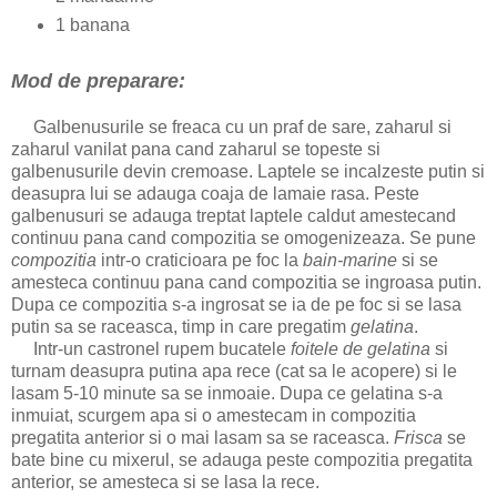
1 banana
Mod de preparare:
Galbenusurile se freaca cu un praf de sare, zaharul si
zaharul vanilat pana cand zaharul se topeste si
galbenusurile devin cremoase. Laptele se incalzeste putin si
deasupra lui se adauga coaja de lamaie rasa. Peste
galbenusuri se adauga treptat laptele caldut amestecand
continuu pana cand compozitia se omogenizeaza. Se pune
compozitia
intr-o craticioara pe foc la
bain-marine
si se
amesteca continuu pana cand compozitia se ingroasa putin.
Dupa ce compozitia s-a ingrosat se ia de pe foc si se lasa
putin sa se raceasca, timp in care pregatim
gelatina
.
Intr-un castronel rupem bucatele
foitele de gelatina
si
turnam deasupra putina apa rece (cat sa le acopere) si le
lasam 5-10 minute sa se inmoaie. Dupa ce gelatina s-a
inmuiat, scurgem apa si o amestecam in compozitia
pregatita anterior si o mai lasam sa se raceasca.
Frisca
se
bate bine cu mixerul, se adauga peste compozitia pregatita
anterior, se amesteca si se lasa la rece.