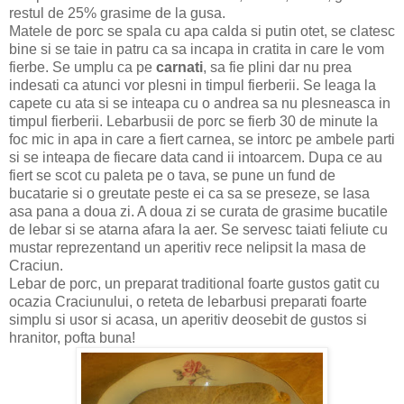
restul de 25% grasime de la gusa.
Matele de porc se spala cu apa calda si putin otet, se clatesc
bine si se taie in patru ca sa incapa in cratita in care le vom
fierbe. Se umplu ca pe
carnati
, sa fie plini dar nu prea
indesati ca atunci vor plesni in timpul fierberii. Se leaga la
capete cu ata si se inteapa cu o andrea sa nu plesneasca in
timpul fierberii. Lebarbusii de porc se fierb 30 de minute la
foc mic in apa in care a fiert carnea, se intorc pe ambele parti
si se inteapa de fiecare data cand ii intoarcem. Dupa ce au
fiert se scot cu paleta pe o tava, se pune un fund de
bucatarie si o greutate peste ei ca sa se preseze, se lasa
asa pana a doua zi. A doua zi se curata de grasime bucatile
de lebar si se atarna afara la aer. Se servesc taiati feliute cu
mustar reprezentand un aperitiv rece nelipsit la masa de
Craciun.
Lebar de porc, un preparat traditional foarte gustos gatit cu
ocazia Craciunului, o reteta de lebarbusi preparati foarte
simplu si usor si acasa, un aperitiv deosebit de gustos si
hranitor, pofta buna!