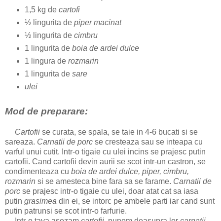
1,5 kg de
cartofi
½ lingurita de
piper macinat
½ lingurita de
cimbru
1 lingurita de
boia de ardei dulce
1 lingura de
rozmarin
1 lingurita de
sare
ulei
Mod de preparare:
Cartofii
se curata, se spala, se taie in 4-6 bucati si se
sareaza.
Carnatii de porc
se cresteaza sau se inteapa cu
varful unui cutit. Intr-o tigaie cu ulei incins se prajesc putin
cartofii. Cand cartofii devin aurii se scot intr-un castron, se
condimenteaza cu
boia de ardei dulce, piper, cimbru,
rozmarin
si se amesteca bine fara sa se farame.
Carnatii de
porc
se prajesc intr-o tigaie cu ulei, doar atat cat sa iasa
putin
grasimea
din ei, se intorc pe ambele parti iar cand sunt
putin patrunsi se scot intr-o farfurie.
Intr-o tava asezam
cartofii
, punem deasupra lor
carnatii