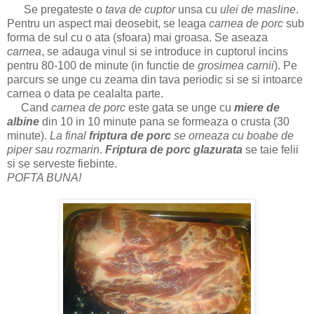
Se pregateste o
tava de cuptor
unsa cu
ulei de masline
.
Pentru un aspect mai deosebit, se leaga
carnea de porc
sub
forma de sul cu o ata (sfoara) mai groasa. Se aseaza
carnea
, se adauga vinul si se introduce in cuptorul incins
pentru 80-100 de minute (in functie de
grosimea carnii
). Pe
parcurs se unge cu zeama din tava periodic si se si intoarce
carnea o data pe cealalta parte.
Cand
carnea de porc
este gata se unge cu
miere de
albine
din 10 in 10 minute pana se formeaza o crusta (30
minute).
La final
friptura de porc
se orneaza cu boabe de
piper sau rozmarin
.
Friptura de porc glazurata
se taie felii
si se serveste fiebinte.
POFTA BUNA!