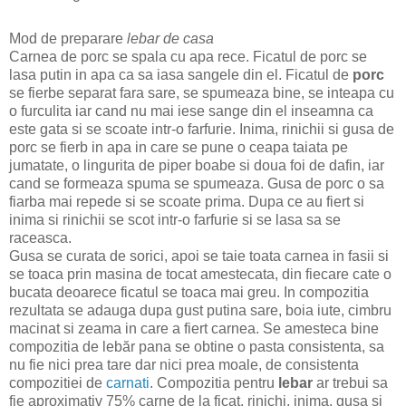
Mod de preparare
lebar de casa
Carnea de porc se spala cu apa rece. Ficatul de porc se
lasa putin in apa ca sa iasa sangele din el. Ficatul de
porc
se fierbe separat fara sare, se spumeaza bine, se inteapa cu
o furculita iar cand nu mai iese sange din el inseamna ca
este gata si se scoate intr-o farfurie. Inima, rinichii si gusa de
porc se fierb in apa in care se pune o ceapa taiata pe
jumatate, o lingurita de piper boabe si doua foi de dafin, iar
cand se formeaza spuma se spumeaza. Gusa de porc o sa
fiarba mai repede si se scoate prima. Dupa ce au fiert si
inima si rinichii se scot intr-o farfurie si se lasa sa se
raceasca.
Gusa se curata de sorici, apoi se taie toata carnea in fasii si
se toaca prin masina de tocat amestecata, din fiecare cate o
bucata deoarece ficatul se toaca mai greu. In compozitia
rezultata se adauga dupa gust putina sare, boia iute, cimbru
macinat si zeama in care a fiert carnea. Se amesteca bine
compozitia de lebăr pana se obtine o pasta consistenta, sa
nu fie nici prea tare dar nici prea moale, de consistenta
compozitiei de
carnati
. Compozitia pentru
lebar
ar trebui sa
fie aproximativ 75% carne de la ficat, rinichi, inima, gusa si