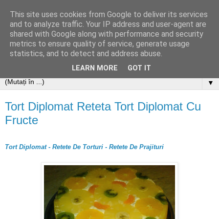
This site uses cookies from Google to deliver its services
and to analyze traffic. Your IP address and user-agent are
shared with Google along with performance and security
metrics to ensure quality of service, generate usage
statistics, and to detect and address abuse.
LEARN MORE
GOT IT
▼
Tort Diplomat Reteta Tort Diplomat Cu
Fructe
Tort Diplomat - Retete De Torturi - Retete De Prajituri