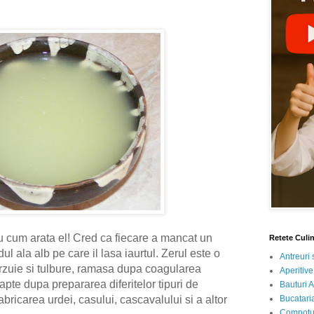
au cum arata el! Cred ca fiecare a mancat un
Retete Culi
dul ala alb pe care il lasa iaurtul. Zerul este o
Antreuri 
zuie si tulbure, ramasa dupa coagularea
Aperitive
lapte dupa prepararea diferitelor tipuri de
Bauturi A
Bucataria
fabricarea urdei, casului, cascavalului si a altor
Compotur