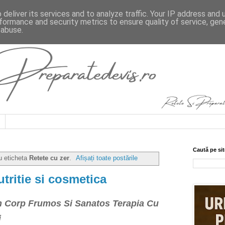
deliver its services and to analyze traffic. Your IP address and
formance and security metrics to ensure quality of service, ge
 abuse.
Caută pe sit
u eticheta
Retete cu zer
.
Afișați toate postările
utritie si cosmetica
Un Corp Frumos Si Sanatos
Terapia Cu
i