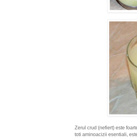
Zerul crud (nefiert) este foar
toti aminoacizii esentiali, es