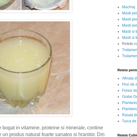
Machiaj
Masti pe
Masti pen
Masti pe
Masti si 
Masti si 
Retete c
Tratamen
Tratamen
Retete pent
Afinata 
Flori de
Foisor d
Gratar D
Plantarea
Plantarea
Rasad de
Tuica de
te bogat in vitamine, proteine si minerale, contine
te un produs natural foarte sanatos si hranitor. Din
Retete Culi