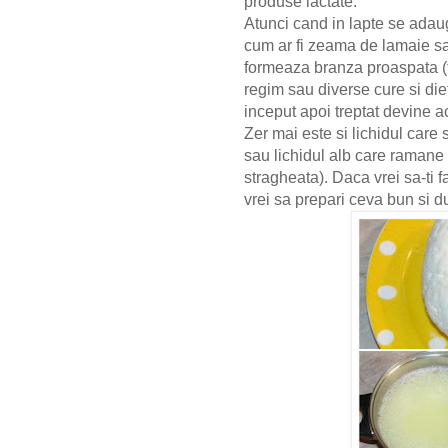
produse lactate.
Atunci cand in lapte se adau
cum ar fi zeama de lamaie sau
formeaza branza proaspata (
regim sau diverse cure si diet
inceput apoi treptat devine ac
Zer mai este si lichidul care 
sau lichidul alb care ramane 
stragheata). Daca vrei sa-ti f
vrei sa prepari ceva bun si d