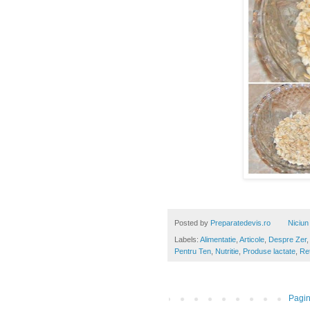
Posted by
Preparatedevis.ro
Niciun
Labels:
Alimentatie
,
Articole
,
Despre Zer
Pentru Ten
,
Nutritie
,
Produse lactate
,
Ret
Pagin