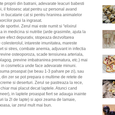
te proprii din batrani, adevarate leacuri babesti
, il folosesc atat pentru uz personal avand
 in bucatarie cat si pentru hranirea animalelor
orcilor pusi la ingrasat.
 de sportivi.
Zerul mai este numit si “elixirul
ea in medicina si nutritie (
arde grasimile, ajuta la
are efect depurativ
, s
topeaza dezvoltarea
 colesterolul
, i
ntareste imunitatea
, m
areste
rt si stres
, c
ombate anemia
, a
djuvant in infectia
revine osteoporoza
, s
cade tensiunea arteriala,
olagog
, p
revine imbatranirea prematura, etc.)
mai
si in cosmetica unde face adevarate minuni.
nsuma proaspat (se beau 1-3 pahare pe zi), sau
, din zer se pot prepara o multime de retete de
reme si deserturi. Zerul se pastreaza la rece,
 chiar mai placut decat laptele. Atunci cand
eer), in laptele proaspat fiert se adauga inainte
guri la 2l de lapte) si apoi zeama de lamaie,
oasa, iar zerul mult mai bun.