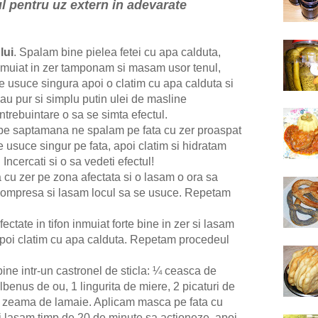
l pentru uz extern in adevarate
lui
. Spalam bine pielea fetei cu apa calduta,
nmuiat in zer tamponam si masam usor tenul,
e usuce singura apoi o clatim cu apa calduta si
au pur si simplu putin ulei de masline
intrebuintare o sa se simta efectul.
i pe saptamana ne spalam pe fata cu zer proaspat
e usuce singur pe fata, apoi clatim si hidratam
Incercati si o sa vedeti efectul!
cu zer pe zona afectata si o lasam o ora sa
compresa si lasam locul sa se usuce. Repetam
fectate in tifon inmuiat forte bine in zer si lasam
apoi clatim cu apa calduta. Repetam procedeul
ne intr-un castronel de sticla: ¼ ceasca de
galbenus de ou, 1 lingurita de miere, 2 picaturi de
de zeama de lamaie. Aplicam masca pe fata cu
i lasam timp de 20 de minute sa actioneze, apoi