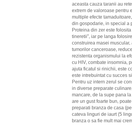
aceasta cauza taranii au rete
extrem de valoroase pentru ei
multiple efecte tamaduitoare,
din gospodarie, in special a p
Proteina din zer este folosita
tineretii”, iar pe langa folosir
construirea masei muscular, 
tumorilor canceroase
, r
educe
rezistenta organismului la efo
cu HIV
, c
ombate insomnia
, p
ajuta ficatul si rinichii
, e
ste c
este intrebuintat cu succes 
Pentru uz intern zerul se co
in diverse preparate culinare
mancare, de la supe pana la c
are un gust foarte bun, poate
preparati branza de casa (pen
cateva linguri de iaurt (5 lin
branza o sa fie mult mai crem