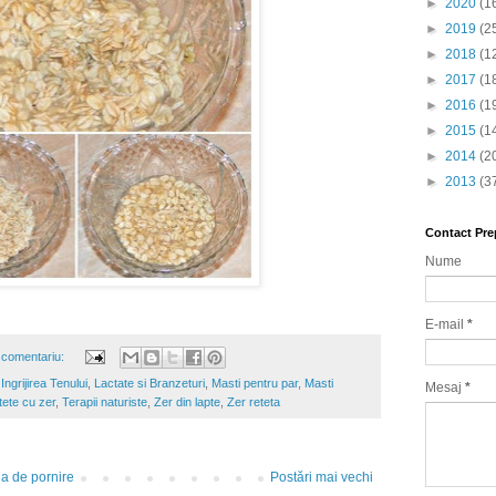
►
2020
(1
►
2019
(2
►
2018
(1
►
2017
(1
►
2016
(1
►
2015
(1
►
2014
(2
►
2013
(3
Contact Pre
Nume
E-mail
*
 comentariu:
,
Ingrijirea Tenului
,
Lactate si Branzeturi
,
Masti pentru par
,
Masti
Mesaj
*
ete cu zer
,
Terapii naturiste
,
Zer din lapte
,
Zer reteta
a de pornire
Postări mai vechi