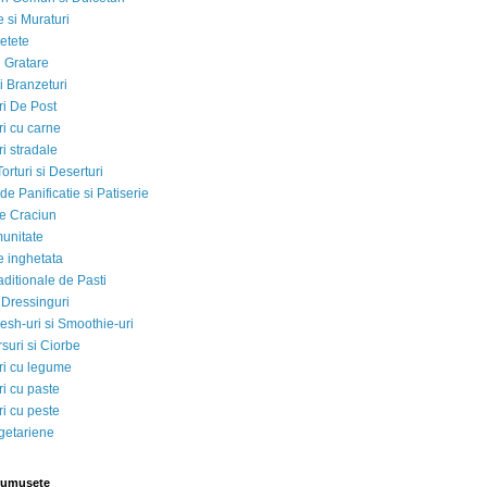
 si Muraturi
etete
si Gratare
i Branzeturi
i De Post
i cu carne
i stradale
Torturi si Deserturi
e Panificatie si Patiserie
e Craciun
munitate
e inghetata
aditionale de Pasti
 Dressinguri
esh-uri si Smoothie-uri
suri si Ciorbe
i cu legume
i cu paste
i cu peste
egetariene
rumusete