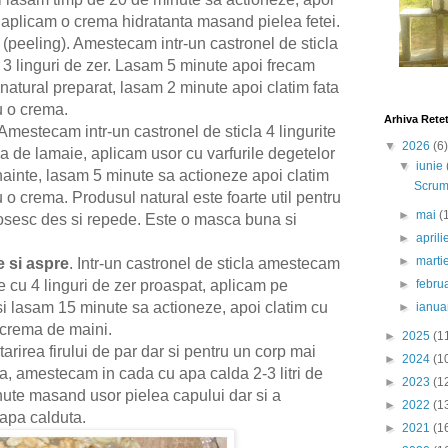
i aplicam o crema hidratanta masand pielea fetei.
(peeling). Amestecam intr-un castronel de sticla
si 3 linguri de zer. Lasam 5 minute apoi frecam
 natural preparat, lasam 2 minute apoi clatim fata
u o crema.
Arhiva Rete
 Amestecam intr-un castronel de sticla 4 lingurite
▼
2026
(6)
a de lamaie, aplicam usor cu varfurile degetelor
▼
iunie
nainte, lasam 5 minute sa actioneze apoi clatim
Scrumb
 o crema. Produsul natural este foarte util pentru
►
mai
(
nrosesc des si repede. Este o masca buna si
►
april
►
marti
 si aspre
. Intr-un castronel de sticla amestecam
►
febru
 cu 4 linguri de zer proaspat, aplicam pe
si lasam 15 minute sa actioneze, apoi clatim cu
►
ianua
 crema de maini.
►
2025
(1
ntarirea firului de par dar si pentru un corp mai
►
2024
(1
ica, amestecam in cada cu apa calda 2-3 litri de
►
2023
(1
nute masand usor pielea capului dar si a
►
2022
(1
 apa calduta.
►
2021
(1