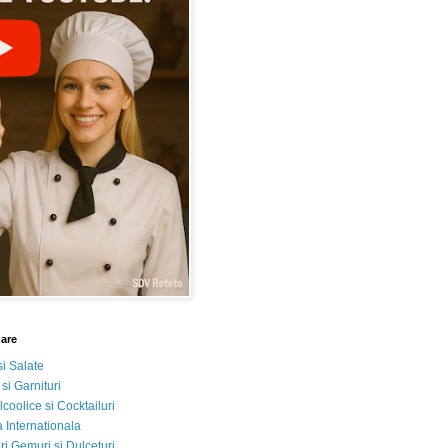
nare
si Salate
 si Garnituri
lcoolice si Cocktailuri
 Internationala
i Gemuri si Dulceturi