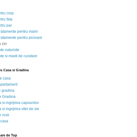
ntru corp
tru fata
ntru par
tratamente pentru maini
tratamente pentru picioare
u zer
te naturiste
te si masti de curatare
ru Casa si Gradina
de casa
 apartament
e gradina
e Gradina
 si ingrijirea capsunilor
 si ingrijirea vitei de vie
 rosii
 casa
nare de Top