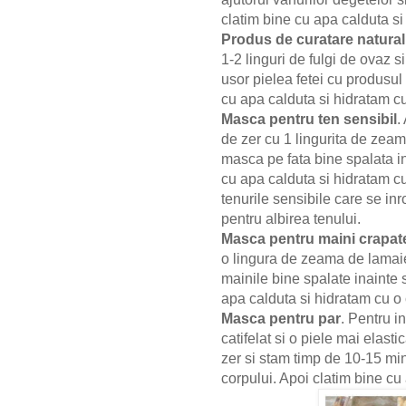
clatim bine cu apa calduta s
Produs de curatare natural
1-2 linguri de fulgi de ovaz 
usor pielea fetei cu produsul
cu apa calduta si hidratam c
Masca pentru ten sensibil
.
de zer cu 1 lingurita de zeam
masca pe fata bine spalata i
cu apa calduta si hidratam cu
tenurile sensibile care se i
pentru albirea tenului.
Masca pentru maini crapate
o lingura de zeama de lamaie
mainile bine spalate inainte 
apa calduta si hidratam cu o
Masca pentru par
. Pentru i
catifelat si o piele mai elast
zer si stam timp de 10-15 mi
corpului. Apoi clatim bine cu