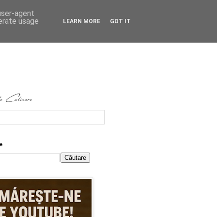
 user-agent
nerate usage
LEARN MORE
GOT IT
e