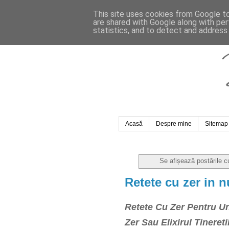
This site uses cookies from Google to 
are shared with Google along with per
statistics, and to detect and address
Acasă
Despre mine
Sitemap
Se afișează postările c
Retete cu zer in n
Retete Cu Zer Pentru 
Zer Sau Elixirul Tinereti