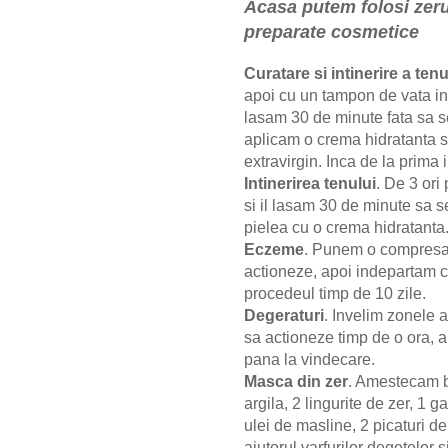
Acasa putem folosi zeru
preparate cosmetice
Curatare si intinerire a tenu
apoi cu un tampon de vata i
lasam 30 de minute fata sa s
aplicam o crema hidratanta s
extravirgin. Inca de la prima 
Intinerirea tenului
. De 3 or
si il lasam 30 de minute sa s
pielea cu o crema hidratanta. 
Eczeme
. Punem o compresa 
actioneze, apoi indepartam 
procedeul timp de 10 zile.
Degeraturi
. Invelim zonele a
sa actioneze timp de o ora, 
pana la vindecare.
Masca din zer
. Amestecam bi
argila, 2 lingurite de zer, 1 
ulei de masline, 2 picaturi 
ajutorul varfurilor degetelor
s