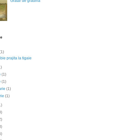
Gratar de gradina
te
(1)
ie prajita la tigaie
1)
ie
(1)
e
(1)
arie
(1)
rie
(1)
1)
0)
2)
3)
6)