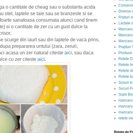
Conserve
ga o cantitate de cheag sau o substanta acida
Diverse r
 otet, laptele se taie sau se branzeste si se
Fripturi 
foarte sanatoasa consumata atunci cand tinem
Lactate s
e) si o cantitate de zer cu un gust dulce la
Mancarur
risor.
Mancarur
se scurge din iaurt sau din laptele de vaca prins,
Mancarur
dupa prepararea untului (zara, zeruri,
Prajituri 
aci acasa un zer natural citeste
aici
, sau daca
Produse d
Retete D
ulce cu zer citeste
aici
.
Retete I
Retete d
Retete tr
Sosuri si
Sucuri Fr
Supe Bor
mancarur
mancarur
mancarur
retete v
Retete de F