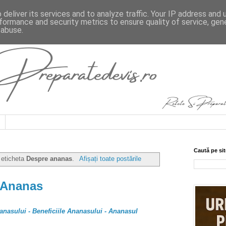
deliver its services and to analyze traffic. Your IP address and
formance and security metrics to ensure quality of service, ge
 abuse.
Caută pe sit
 eticheta
Despre ananas
.
Afișați toate postările
 Ananas
nanasului - Beneficiile Ananasului - Ananasul