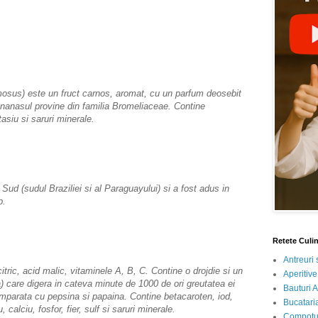
) este un fruct carnos, aromat, cu un parfum deosebit
nanasul provine din familia Bromeliaceae. Contine
asiu si saruri minerale.
 (sudul Braziliei si al Paraguayului) si a fost adus in
b.
Retete Culi
Antreuri 
ic, acid malic, vitaminele A, B, C. Contine o drojdie si un
Aperitive
) care digera in cateva minute de 1000 de ori greutatea ei
Bauturi A
omparata cu pepsina si papaina. Contine betacaroten, iod,
Bucataria
alciu, fosfor, fier, sulf si saruri minerale.
Compotur