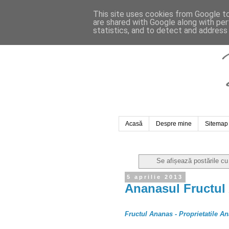
This site uses cookies from Google to 
are shared with Google along with per
statistics, and to detect and address
Acasă
Despre mine
Sitemap
Se afișează postările cu
5 aprilie 2013
Ananasul Fructul
Fructul Ananas - Proprietatile A