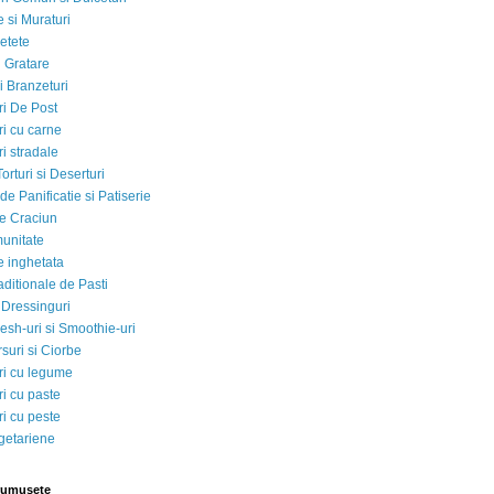
 si Muraturi
etete
si Gratare
i Branzeturi
i De Post
i cu carne
i stradale
Torturi si Deserturi
e Panificatie si Patiserie
e Craciun
munitate
e inghetata
aditionale de Pasti
 Dressinguri
esh-uri si Smoothie-uri
suri si Ciorbe
i cu legume
i cu paste
i cu peste
egetariene
rumusete