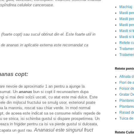
spîndirea celulelor canceroase.
Machiaj
Masti pe
Masti pen
Masti pe
Masti si 
foarte copt) sau sucul obtinut din el. Este foarte util in
Masti si 
Retete c
e ananas in aplicatie externa este recomandat ca
Tratamen
Tratamen
Retete pent
anas copt:
Afinata 
Flori de
re nevoie de aproximativ 1 an pentru a ajunge la
Foisor d
onsumat. Un
ananas
bun si copt il recunoastem dupa
Gratar D
gi si mai desi solzii uscati, cu atat este mai dulce. Este
Plantarea
ele din mijlocul fructului se smulg usor, exteriorul poate
Plantarea
a la maroniu, roscat sau chiar verde. In mod normal
Rasad de
pt, de aceea este indicat sa se consume relativ repede de
u se strica, isi schimba gustul si dispare prospetimea. Un
Tuica de
aza in frigider pentru ca isi va pierde gustul si dulceata,
Ananasul este singurul fruct
 capata un gust rau.
Retete Culi