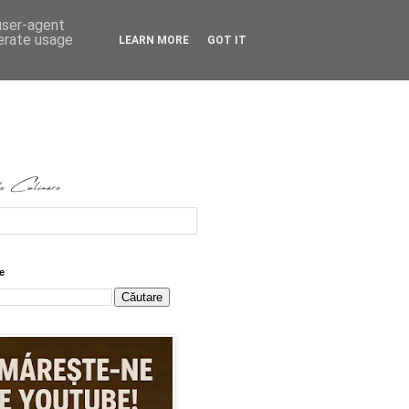
 user-agent
nerate usage
LEARN MORE
GOT IT
e