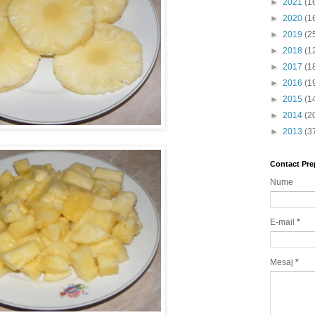
►
2021
(1
►
2020
(1
►
2019
(2
►
2018
(1
►
2017
(1
►
2016
(1
►
2015
(1
►
2014
(2
►
2013
(3
Contact Pre
Nume
E-mail
*
Mesaj
*