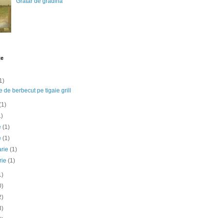
Gratar de gradina
te
1)
e de berbecut pe tigaie grill
(1)
1)
ie
(1)
e
(1)
arie
(1)
rie
(1)
1)
0)
2)
3)