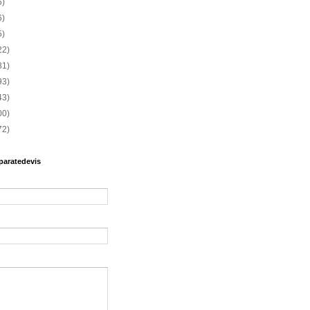
6)
6)
5)
22)
81)
93)
43)
00)
72)
paratedevis