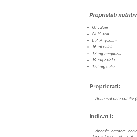
Proprietati nutriti
60 calorii
84 % apa
0.2 % grasimi
16 ml calciu
17 mg magneziu
19 mg calciu
173 mg caliu
Proprietati:
Ananasul este nutritiv (f
Indicatii:
Anemie, crestere, convales
arterioscleroza, artrita, li