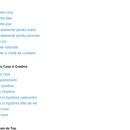
ntru corp
tru fata
ntru par
tratamente pentru maini
tratamente pentru picioare
u zer
te naturiste
te si masti de curatare
ru Casa si Gradina
de casa
 apartament
e gradina
e Gradina
 si ingrijirea capsunilor
 si ingrijirea vitei de vie
 rosii
 casa
nare de Top