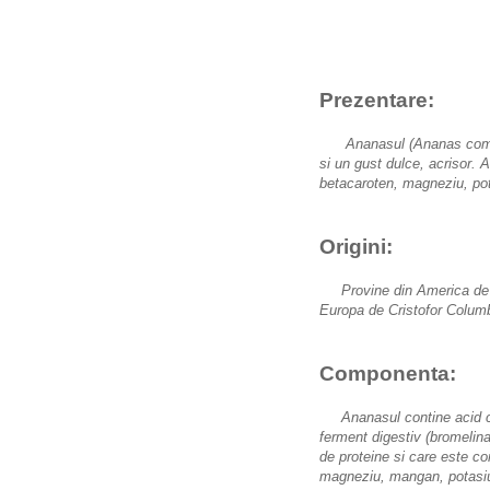
Prezentare:
Ananasul (Ananas comosus
si un gust dulce, acrisor.
A
betacaroten, magneziu, pot
Origini:
Provine din America de Sud
Europa de Cristofor Colum
Componenta:
Ananasul contine acid citr
ferment digestiv (bromelina
de proteine si care este c
magneziu, mangan, potasiu, c