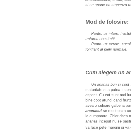
si se spune ca stopeaza ra
Mod de folosire:
Pentru uz intern: fructul (
tratarea obezitatii.
Pentru uz extern: sucul d
tonifiant al pielii normale.
Cum alegem un an
Un ananas bun si copt
a
maturitate si a putea fi c
aspect. Cu cat sunt mai lun
bine copt atunci cand frunz
avea o culoare galbena pan
ananasul
se recolteaza co
la cumparare. Chiar daca n
ananas
inceput nu se pastre
va face pete maronii si va