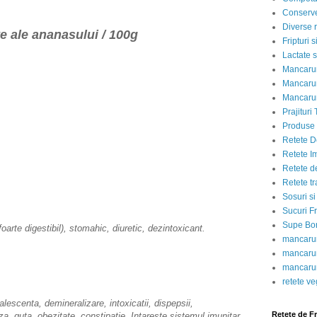
Conserve
Diverse r
ve ale ananasului / 100g
Fripturi 
Lactate s
Mancarur
Mancarur
Mancarur
Prajituri 
Produse d
Retete D
Retete I
Retete d
Retete tr
Sosuri si
Sucuri Fr
Supe Bor
oarte digestibil), stomahic, diuretic, dezintoxicant.
mancarur
mancarur
mancarur
retete v
centa, demineralizare, intoxicatii, dispepsii,
Retete de F
tiaza, guta, obezitate, constipatie. Intareste sistemul imunitar