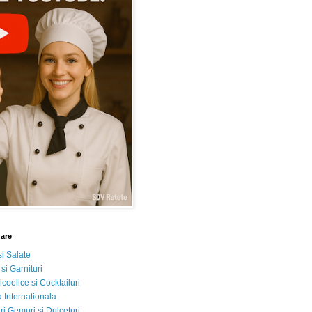
nare
si Salate
 si Garnituri
lcoolice si Cocktailuri
 Internationala
i Gemuri si Dulceturi