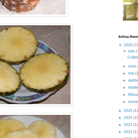
Arhiva Rete
▼
2026
(7)
▼
iulie
(
Cotlet
►
iunie
►
mai
(
►
april
►
marti
►
febru
►
ianua
►
2025
(1
►
2024
(1
►
2023
(1
►
2022
(1