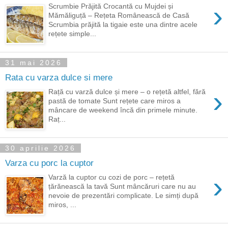
›
Scrumbie Prăjită Crocantă cu Mujdei și
Mămăliguță – Rețeta Românească de Casă
Scrumbia prăjită la tigaie este una dintre acele
rețete simple...
31 mai 2026
Rata cu varza dulce si mere
›
Rață cu varză dulce și mere – o rețetă altfel, fără
pastă de tomate Sunt rețete care miros a
mâncare de weekend încă din primele minute.
Raț...
30 aprilie 2026
Varza cu porc la cuptor
›
Varză la cuptor cu cozi de porc – rețetă
țărănească la tavă Sunt mâncăruri care nu au
nevoie de prezentări complicate. Le simți după
miros, ...