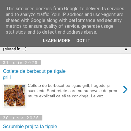
This site uses cookies from Google to deliver its services
and to analyze traffic. Your IP address and user-agent are
shared with Google along with performance and security
metrics to ensure quality of service, generate usage
statistics, and to detect and address abuse.
LEARN MORE
GOT IT
▼
31 iulie 2026
Cotlete de berbecut pe tigaie
grill
›
Cotlete de berbecuț pe tigaie grill, fragede și
suculente Sunt rețete care nu au nevoie de prea
multe explicații ca să te convingă. Le vez...
30 iunie 2026
Scrumbie prajita la tigaie