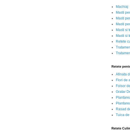
Machiaj
Masti pe
Masti pen
Masti pe
Masti si 
Masti si 
Retete c
Tratamen
Tratamen
Retete pent
Afinata 
Flori de
Foisor d
Gratar D
Plantarea
Plantarea
Rasad de
Tuica de
Retete Culi