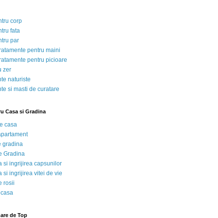
ntru corp
tru fata
ntru par
tratamente pentru maini
tratamente pentru picioare
u zer
te naturiste
te si masti de curatare
ru Casa si Gradina
de casa
 apartament
e gradina
e Gradina
 si ingrijirea capsunilor
 si ingrijirea vitei de vie
 rosii
 casa
nare de Top