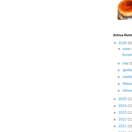
Arhiva Rete
▼
2026
(6)
▼
iunie
Scrumb
►
mai
(
►
april
►
marti
►
febru
►
ianua
►
2025
(1
►
2024
(1
►
2023
(1
►
2022
(1
►
2021
(1