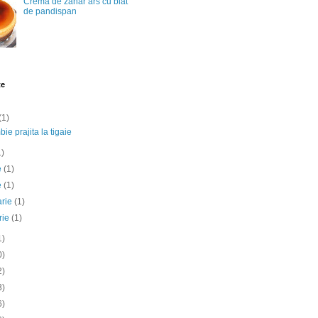
Crema de zahar ars cu blat
de pandispan
te
(1)
ie prajita la tigaie
1)
ie
(1)
e
(1)
arie
(1)
rie
(1)
1)
0)
2)
3)
6)