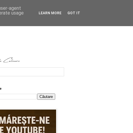
 user-agent
nerate usage
LEARN MORE
GOT IT
e