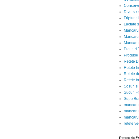
Conserve
Diverse r
Fripturi 
Lactate s
Mancarur
Mancarur
Mancarur
Prajituri 
Produse d
Retete D
Retete I
Retete d
Retete tr
Sosuri si
Sucuri Fr
Supe Bor
mancarur
mancarur
mancarur
retete v
Retete de F