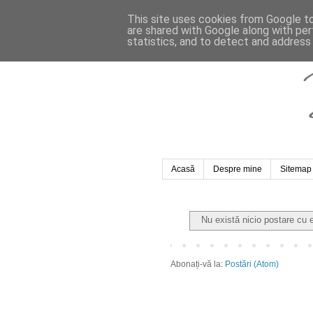
This site uses cookies from Google to 
are shared with Google along with per
statistics, and to detect and address
Acasă
Despre mine
Sitemap
Nu există nicio postare cu 
Abonați-vă la:
Postări (Atom)