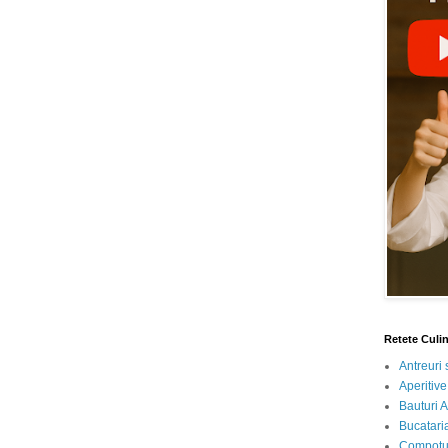
Retete Culi
Antreuri 
Aperitive
Bauturi A
Bucataria
Compotur