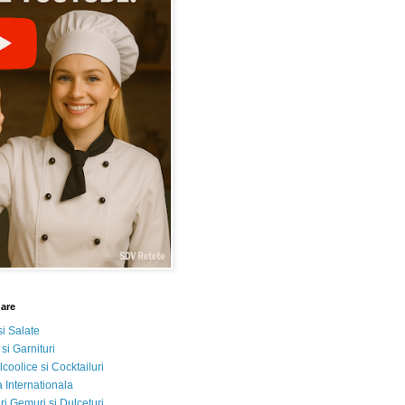
nare
si Salate
 si Garnituri
lcoolice si Cocktailuri
 Internationala
i Gemuri si Dulceturi