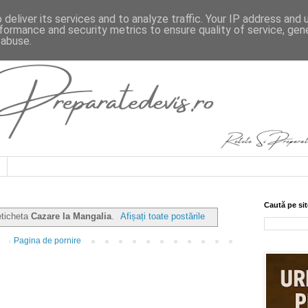
deliver its services and to analyze traffic. Your IP address and
formance and security metrics to ensure quality of service, ge
 abuse.
Caută pe sit
eticheta
Cazare la Mangalia
.
Afișați toate postările
Pagina de pornire