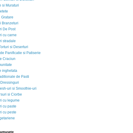
 si Muraturi
etete
si Gratare
i Branzeturi
i De Post
i cu carne
i stradale
Torturi si Deserturi
e Panificatie si Patiserie
e Craciun
munitate
e inghetata
aditionale de Pasti
 Dressinguri
esh-uri si Smoothie-uri
suri si Ciorbe
i cu legume
i cu paste
i cu peste
egetariene
rumusete