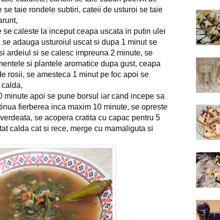
 se taie rondele subtiri, cateii de usturoi se taie
runt,
e se caleste la inceput ceapa uscata in putin ulei
, se adauga usturoiul uscat si dupa 1 minut se
 si ardeiul si se calesc impreuna 2 minute, se
entele si plantele aromatice dupa gust, ceapa
de rosii, se amesteca 1 minut pe foc apoi se
 calda,
10 minute apoi se pune borsul iar cand incepe sa
ntinua fierberea inca maxim 10 minute, se opreste
 verdeata, se acopera cratita cu capac pentru 5
tat calda cat si rece, merge cu mamaliguta si