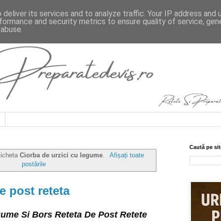
deliver its services and to analyze traffic. Your IP address and
formance and security metrics to ensure quality of service, ge
 abuse.
Caută pe sit
ticheta
Ciorba de urzici cu legume
.
Afișați toate
postările
e post reteta
gume Si Bors Reteta De Post Retete