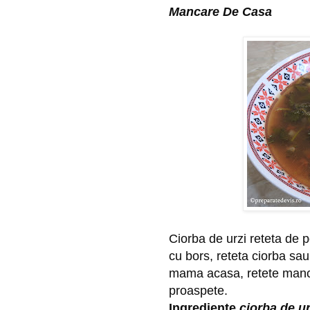
Mancare De Casa
Ciorba de urzi reteta de p
cu bors, reteta ciorba sau
mama acasa, retete manca
proaspete.
Ingrediente
ciorba de ur