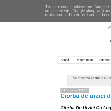
This site uses cookies from Google to 
are shared with Google along with per
statistics, and to detect and address
Acasă
Despre mine
Sitemap
Se afișează postările cu e
14 iunie 2023
Ciorba de urzici d
Ciorba De Urzici Cu Le