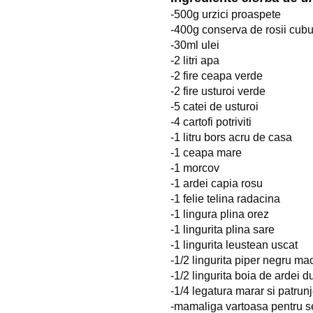
-500g urzici proaspete
-400g conserva de rosii cubur
-30ml ulei
-2 litri apa
-2 fire ceapa verde
-2 fire usturoi verde
-5 catei de usturoi
-4 cartofi potriviti
-1 litru bors acru de casa
-1 ceapa mare
-1 morcov
-1 ardei capia rosu
-1 felie telina radacina
-1 lingura plina orez
-1 lingurita plina sare
-1 lingurita leustean uscat
-1/2 lingurita piper negru ma
-1/2 lingurita boia de ardei d
-1/4 legatura marar si patrun
-mamaliga vartoasa pentru se