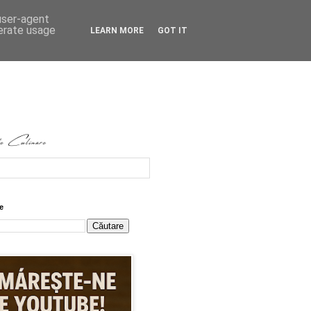
 user-agent
nerate usage
LEARN MORE
GOT IT
e