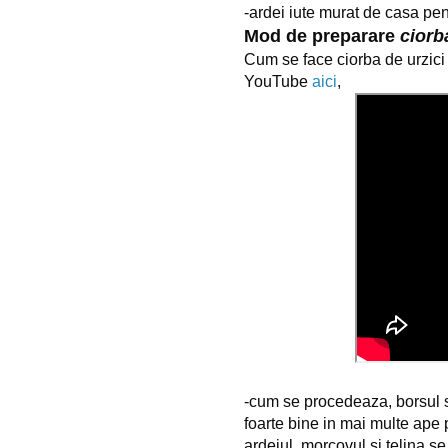
-ardei iute murat de casa pen
Mod de preparare
ciorb
Cum se face ciorba de urzici
YouTube
aici
,
-cum se procedeaza, borsul se
foarte bine in mai multe ape
ardeiul, morcovul si telina se 