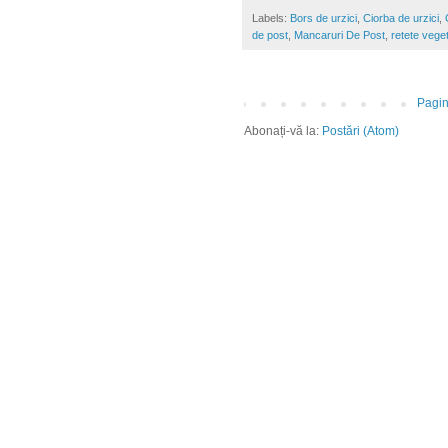
Labels:
Bors de urzici
,
Ciorba de urzici
,
de post
,
Mancaruri De Post
,
retete vege
Pagin
Abonați-vă la:
Postări (Atom)