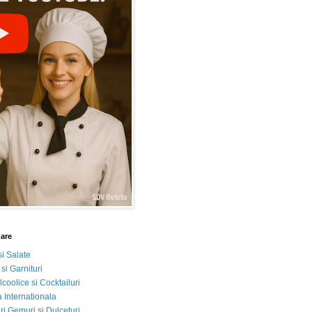
nare
si Salate
 si Garnituri
lcoolice si Cocktailuri
 Internationala
i Gemuri si Dulceturi