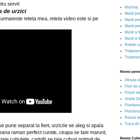
tru servit
Machiaj
a de urzici
Masti pe
 urmareste reteta mea,
reteta video
este si pe
Masti pen
Masti pe
Masti si 
Masti si 
Retete c
Tratamen
Tratamen
Retete pent
Afinata 
Flori de
Foisor d
Gratar D
Plantarea
Plantarea
Rasad de
Tuica de
 pune separat la fiert, urzicile se aleg si spala
 pana raman perfect curate, ceapa se taie marunt,
Retete Culi
taie cubulete, cartofii se taie cuburi potrivit de