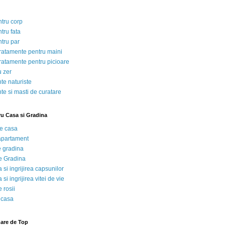
ntru corp
tru fata
ntru par
tratamente pentru maini
tratamente pentru picioare
u zer
te naturiste
te si masti de curatare
ru Casa si Gradina
de casa
 apartament
e gradina
e Gradina
 si ingrijirea capsunilor
 si ingrijirea vitei de vie
 rosii
 casa
nare de Top