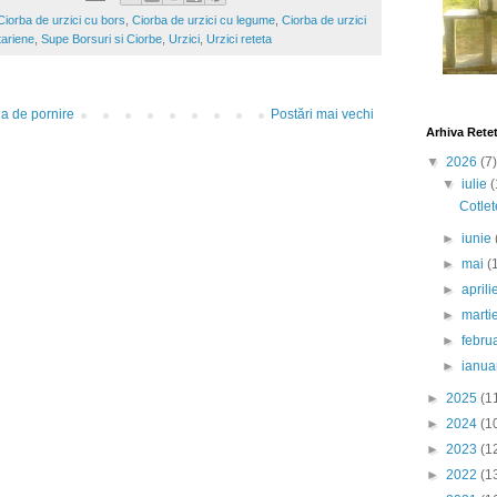
Ciorba de urzici cu bors
,
Ciorba de urzici cu legume
,
Ciorba de urzici
tariene
,
Supe Borsuri si Ciorbe
,
Urzici
,
Urzici reteta
a de pornire
Postări mai vechi
Arhiva Rete
▼
2026
(7)
▼
iulie
(
Cotlet
►
iunie
►
mai
(
►
april
►
marti
►
febru
►
ianua
►
2025
(1
►
2024
(1
►
2023
(1
►
2022
(1