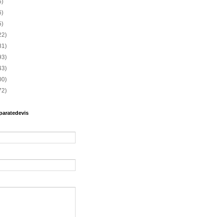
6)
6)
5)
22)
81)
93)
43)
00)
72)
paratedevis