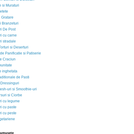
 si Muraturi
etete
si Gratare
i Branzeturi
i De Post
i cu carne
i stradale
Torturi si Deserturi
e Panificatie si Patiserie
e Craciun
munitate
e inghetata
aditionale de Pasti
 Dressinguri
esh-uri si Smoothie-uri
suri si Ciorbe
i cu legume
i cu paste
i cu peste
egetariene
rumusete