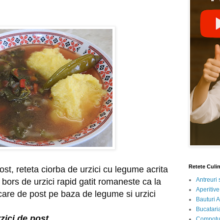
Retete Culi
ost, reteta ciorba de urzici cu legume acrita
Antreuri 
 bors de urzici rapid gatit romaneste ca la
Aperitive
re de post pe baza de legume si urzici
Bauturi A
Bucataria
zici de post
Compotur