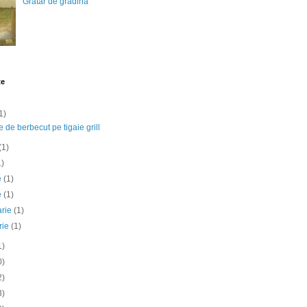
Gratar de gradina
te
1)
e de berbecut pe tigaie grill
(1)
1)
ie
(1)
e
(1)
arie
(1)
rie
(1)
1)
0)
2)
3)