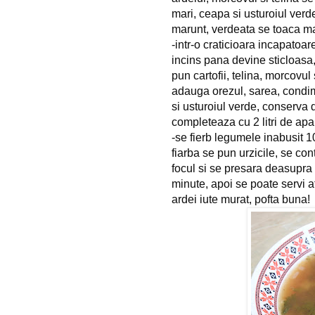
mari, ceapa si usturoiul verde
marunt, verdeata se toaca ma
-intr-o craticioara incapatoar
incins pana devine sticloasa
pun cartofii, telina, morcovul
adauga orezul, sarea, condim
si usturoiul verde, conserva 
completeaza cu 2 litri de apa
-se fierb legumele inabusit 
fiarba se pun urzicile, se co
focul si se presara deasupra
minute, apoi se poate servi a
ardei iute murat, pofta buna!