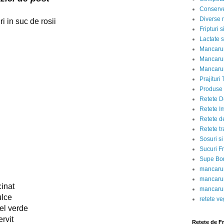
Conserve
Diverse r
i in suc de rosii
Fripturi 
Lactate s
Mancarur
Mancarur
Mancarur
Prajituri 
Produse d
Retete D
Retete I
Retete d
Retete tr
Sosuri si
Sucuri Fr
Supe Bor
mancarur
mancarur
cinat
mancarur
ulce
retete v
jel verde
rvit
Retete de F