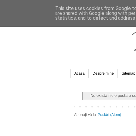
This site uses cookies from Google to 
are shared with Google along with per
statistics, and to detect and address
Acasă
Despre mine
Sitemap
Nu există nicio postare c
Abonați-vă la:
Postări (Atom)