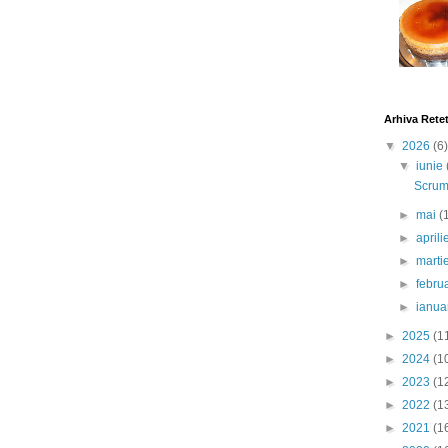
Arhiva Rete
▼
2026
(6)
▼
iunie
Scrumb
►
mai
(
►
april
►
marti
►
febru
►
ianua
►
2025
(1
►
2024
(1
►
2023
(1
►
2022
(1
►
2021
(1