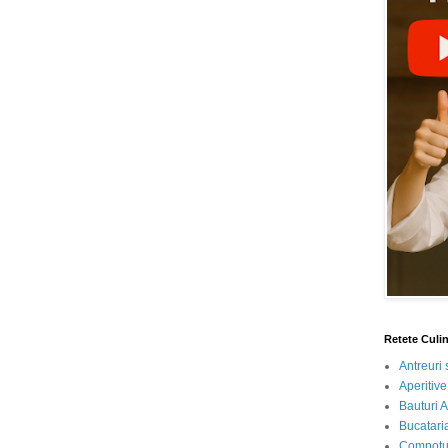
Retete Culi
Antreuri 
Aperitive
Bauturi A
Bucataria
Compotur