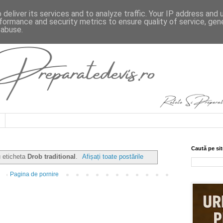
deliver its services and to analyze traffic. Your IP address and
formance and security metrics to ensure quality of service, ge
 abuse.
Caută pe sit
u eticheta
Drob traditional
.
Afișați toate postările
Pagina de pornire