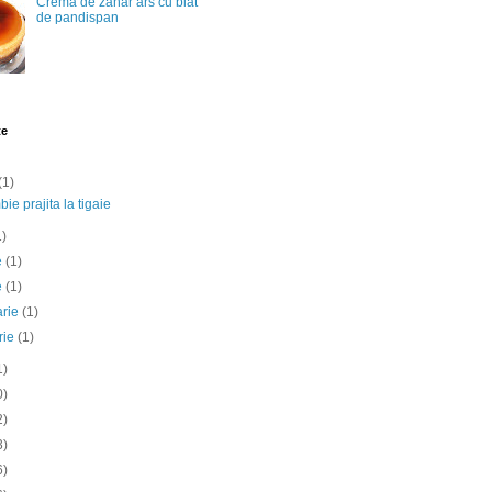
Crema de zahar ars cu blat
de pandispan
te
(1)
ie prajita la tigaie
1)
ie
(1)
e
(1)
arie
(1)
rie
(1)
1)
0)
2)
3)
6)