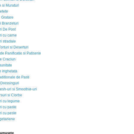
 si Muraturi
etete
si Gratare
i Branzeturi
i De Post
i cu carne
i stradale
Torturi si Deserturi
e Panificatie si Patiserie
e Craciun
munitate
e inghetata
aditionale de Pasti
 Dressinguri
esh-uri si Smoothie-uri
suri si Ciorbe
i cu legume
i cu paste
i cu peste
egetariene
rumusete