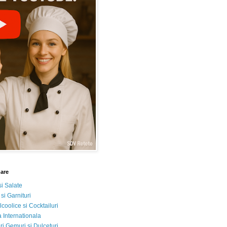
nare
si Salate
 si Garnituri
lcoolice si Cocktailuri
 Internationala
i Gemuri si Dulceturi