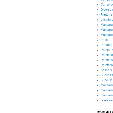
Conserve
Diverse r
Fripturi 
Lactate s
Mancarur
Mancarur
Mancarur
Prajituri 
Produse d
Retete D
Retete I
Retete d
Retete tr
Sosuri si
Sucuri Fr
Supe Bor
mancarur
mancarur
mancarur
retete v
Retete de F