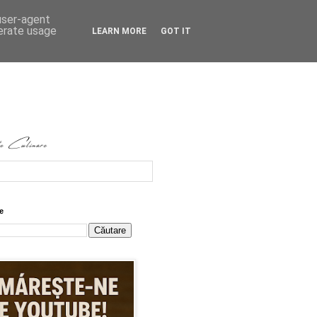
 user-agent
nerate usage
LEARN MORE
GOT IT
e