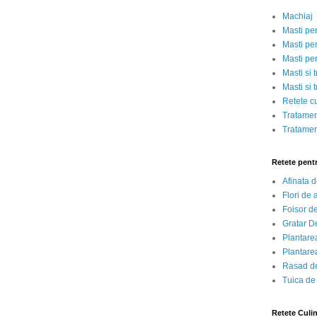
Machiaj
Masti pe
Masti pen
Masti pe
Masti si 
Masti si 
Retete c
Tratamen
Tratamen
Retete pent
Afinata 
Flori de
Foisor d
Gratar D
Plantarea
Plantarea
Rasad de
Tuica de
Retete Culi