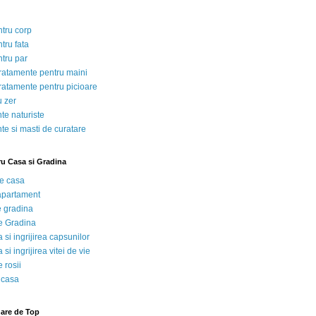
ntru corp
tru fata
ntru par
tratamente pentru maini
tratamente pentru picioare
u zer
te naturiste
te si masti de curatare
ru Casa si Gradina
de casa
 apartament
e gradina
e Gradina
 si ingrijirea capsunilor
 si ingrijirea vitei de vie
 rosii
 casa
nare de Top