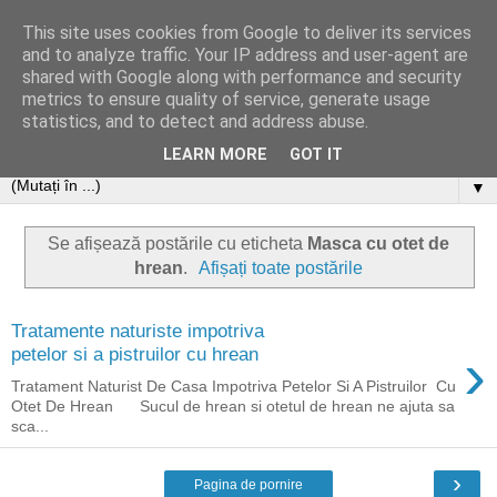
This site uses cookies from Google to deliver its services
and to analyze traffic. Your IP address and user-agent are
shared with Google along with performance and security
metrics to ensure quality of service, generate usage
statistics, and to detect and address abuse.
LEARN MORE
GOT IT
▼
Se afișează postările cu eticheta
Masca cu otet de
hrean
.
Afișați toate postările
Tratamente naturiste impotriva
›
petelor si a pistruilor cu hrean
Tratament Naturist De Casa Impotriva Petelor Si A Pistruilor Cu
Otet De Hrean Sucul de hrean si otetul de hrean ne ajuta sa
sca...
›
Pagina de pornire