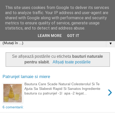
This site uses cookies from Google to deliver its services
and to analyze traffic. Your IP address and user-agent are
shared with Google along with performance and security
metrics to ensure quality of service, generate usage
statistics, and to detect and address abuse.
LEARN MORE
GOT IT
▼
Se afișează postările cu eticheta
bauturi naturale
pentru slabit
.
Afișați toate postările
Patrunjel lamaie si miere
Bautura Care Scade Natural Colesterolul Si Te
›
Ajuta Sa Slabesti Rapid Si Sanatos Ingrediente
bautura cu patrunjel -1l apa -2 legat...
6 comentarii: