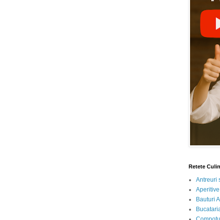
Retete Culi
Antreuri 
Aperitive
Bauturi A
Bucataria
Compotur