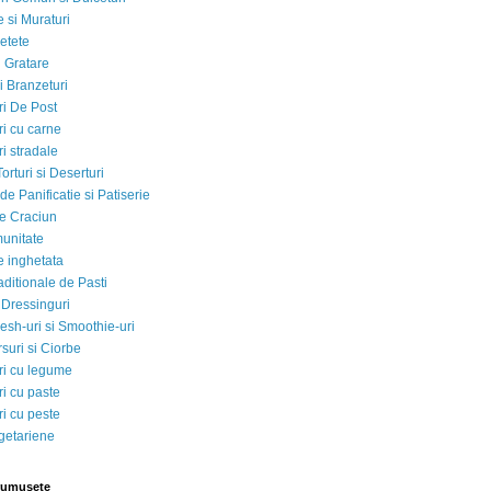
 si Muraturi
etete
si Gratare
i Branzeturi
i De Post
i cu carne
i stradale
Torturi si Deserturi
e Panificatie si Patiserie
e Craciun
munitate
e inghetata
aditionale de Pasti
 Dressinguri
esh-uri si Smoothie-uri
suri si Ciorbe
i cu legume
i cu paste
i cu peste
egetariene
rumusete