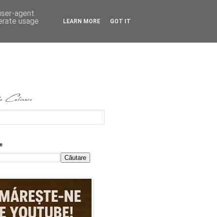
 user-agent
nerate usage
LEARN MORE
GOT IT
e