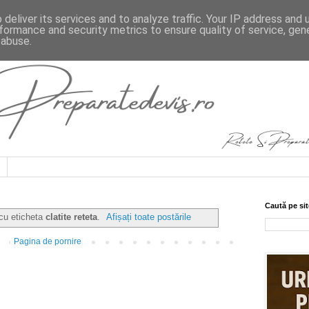
deliver its services and to analyze traffic. Your IP address and
formance and security metrics to ensure quality of service, ge
 abuse.
Caută pe sit
 cu eticheta
clatite reteta
.
Afișați toate postările
Pagina de pornire