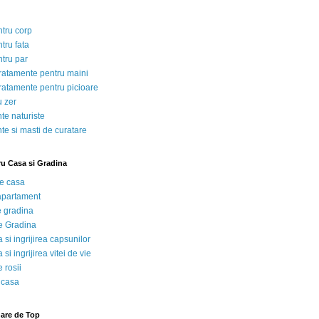
ntru corp
tru fata
ntru par
tratamente pentru maini
tratamente pentru picioare
u zer
te naturiste
te si masti de curatare
ru Casa si Gradina
de casa
 apartament
e gradina
e Gradina
 si ingrijirea capsunilor
 si ingrijirea vitei de vie
 rosii
 casa
nare de Top