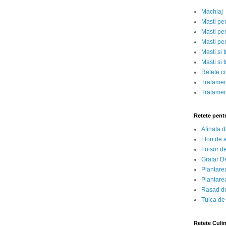
Machiaj
Masti pe
Masti pen
Masti pe
Masti si 
Masti si 
Retete c
Tratamen
Tratamen
Retete pent
Afinata 
Flori de
Foisor d
Gratar D
Plantarea
Plantarea
Rasad de
Tuica de
Retete Culi