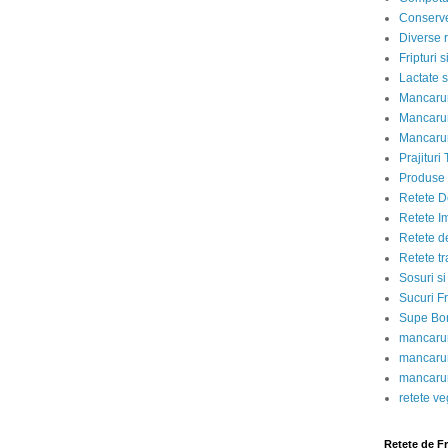
Conserve
Diverse r
Fripturi 
Lactate s
Mancarur
Mancarur
Mancarur
Prajituri 
Produse d
Retete D
Retete I
Retete d
Retete tr
Sosuri si
Sucuri Fr
Supe Bor
mancarur
mancarur
mancarur
retete v
Retete de F