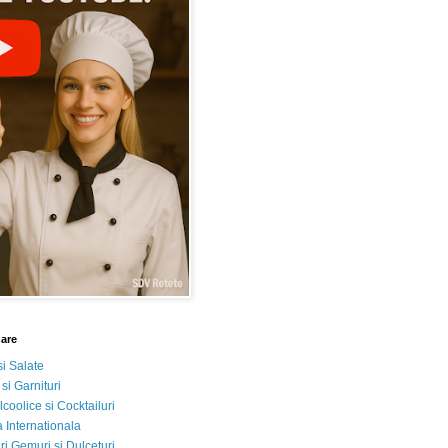
nare
si Salate
 si Garnituri
lcoolice si Cocktailuri
 Internationala
i Gemuri si Dulceturi