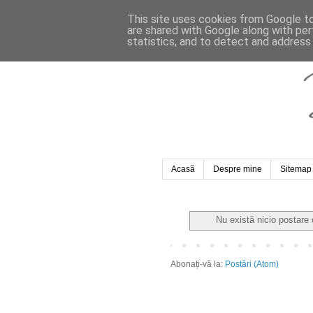
This site uses cookies from Google to 
are shared with Google along with per
statistics, and to detect and address
Acasă
Despre mine
Sitemap
Nu există nicio postare
Abonați-vă la:
Postări (Atom)