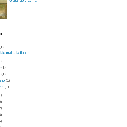
Gratar de gradina
te
(1)
ie prajita la tigaie
1)
ie
(1)
e
(1)
arie
(1)
rie
(1)
1)
0)
2)
3)
6)