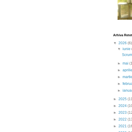
Arhiva Rete
▼
2026
(6)
▼
iunie
Scrumb
►
mai
(
►
april
►
marti
►
febru
►
ianua
►
2025
(1
►
2024
(1
►
2023
(1
►
2022
(1
►
2021
(1