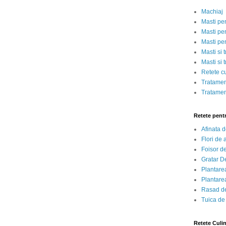
Machiaj
Masti pe
Masti pen
Masti pe
Masti si 
Masti si 
Retete c
Tratamen
Tratamen
Retete pent
Afinata 
Flori de
Foisor d
Gratar D
Plantarea
Plantarea
Rasad de
Tuica de
Retete Culi