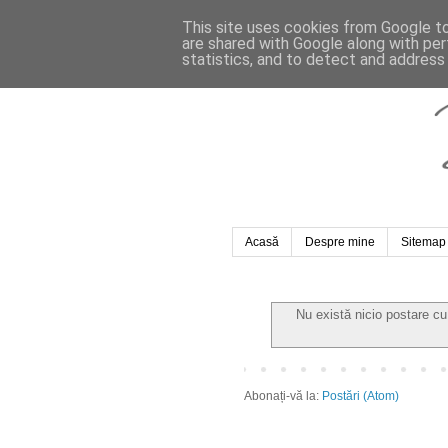
This site uses cookies from Google to 
are shared with Google along with per
statistics, and to detect and address
Acasă
Despre mine
Sitemap
Nu există nicio postare c
Abonați-vă la:
Postări (Atom)