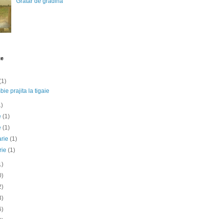
Gratar de gradina
te
(1)
ie prajita la tigaie
1)
ie
(1)
e
(1)
arie
(1)
rie
(1)
1)
0)
2)
3)
6)