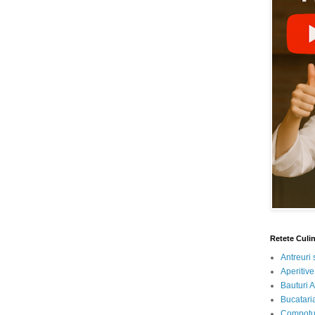
Retete Culi
Antreuri 
Aperitive
Bauturi A
Bucataria
Compotur