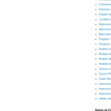
Conserve
Diverse r
Fripturi 
Lactate s
Mancarur
Mancarur
Mancarur
Prajituri 
Produse d
Retete D
Retete I
Retete d
Retete tr
Sosuri si
Sucuri Fr
Supe Bor
mancarur
mancarur
mancarur
retete v
Retete de F