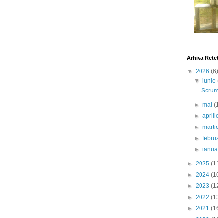
Arhiva Rete
▼
2026
(6)
▼
iunie
Scrumb
►
mai
(
►
april
►
marti
►
febru
►
ianua
►
2025
(1
►
2024
(1
►
2023
(1
►
2022
(1
►
2021
(1