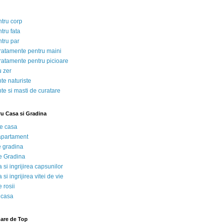
ntru corp
tru fata
ntru par
tratamente pentru maini
tratamente pentru picioare
u zer
te naturiste
te si masti de curatare
ru Casa si Gradina
de casa
 apartament
e gradina
e Gradina
 si ingrijirea capsunilor
 si ingrijirea vitei de vie
 rosii
 casa
nare de Top