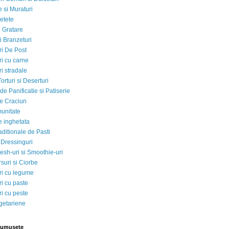
 si Muraturi
etete
si Gratare
i Branzeturi
i De Post
i cu carne
i stradale
Torturi si Deserturi
e Panificatie si Patiserie
e Craciun
munitate
e inghetata
aditionale de Pasti
 Dressinguri
esh-uri si Smoothie-uri
suri si Ciorbe
i cu legume
i cu paste
i cu peste
egetariene
rumusete