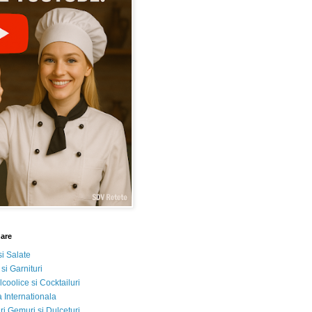
nare
si Salate
 si Garnituri
lcoolice si Cocktailuri
 Internationala
i Gemuri si Dulceturi