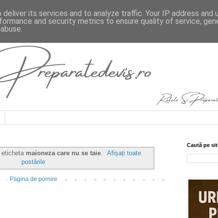
deliver its services and to analyze traffic. Your IP address and
formance and security metrics to ensure quality of service, ge
 abuse.
Caută pe sit
u eticheta
maioneza care nu se taie
.
Afișați toate
postările
Pagina de pornire