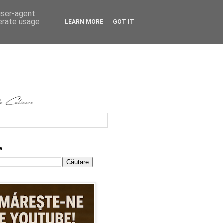
 user-agent
nerate usage
LEARN MORE
GOT IT
e