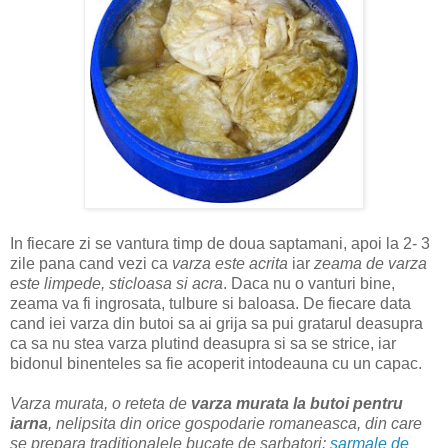
In fiecare zi se vantura timp de doua saptamani, apoi la 2- 3
zile pana cand vezi ca
varza este acrita
iar
zeama de varza
este limpede, sticloasa si acra
. Daca nu o vanturi bine,
zeama va fi ingrosata, tulbure si baloasa. De fiecare data
cand iei varza din butoi sa ai grija sa pui gratarul deasupra
ca sa nu stea varza plutind deasupra si sa se strice, iar
bidonul binenteles sa fie acoperit intodeauna cu un capac.
Varza murata, o reteta de
varza murata la butoi pentru
iarna
, nelipsita din orice gospodarie romaneasca, din care
se prepara traditionalele bucate de sarbatori:
sarmale de