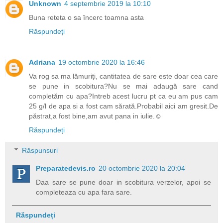
Unknown
4 septembrie 2019 la 10:10
Buna reteta o sa încerc toamna asta
Răspundeți
Adriana
19 octombrie 2020 la 16:46
Va rog sa ma lămuriți, cantitatea de sare este doar cea care
se pune in scobitura?Nu se mai adaugă sare cand
completăm cu apa?Intreb acest lucru pt ca eu am pus cam
25 g/l de apa si a fost cam sărată.Probabil aici am gresit.De
păstrat,a fost bine,am avut pana in iulie.☺
Răspundeți
Răspunsuri
Preparatedevis.ro
20 octombrie 2020 la 20:04
Daa sare se pune doar in scobitura verzelor, apoi se
completeaza cu apa fara sare.
Răspundeți