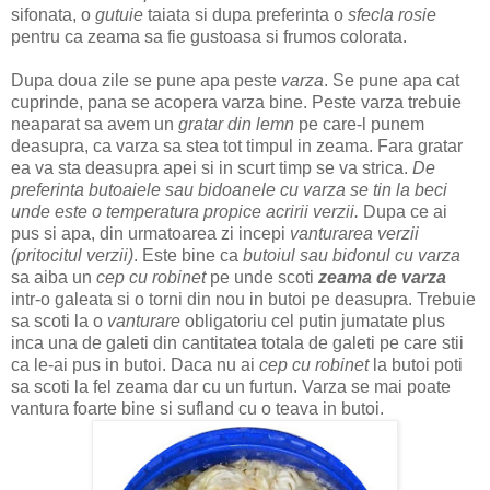
sifonata, o
gutuie
taiata si dupa preferinta o
sfecla rosie
pentru ca zeama sa fie gustoasa si frumos colorata.
Dupa doua zile se pune apa peste
varza
. Se pune apa cat
cuprinde, pana se acopera varza bine. Peste varza trebuie
neaparat sa avem un
gratar din lemn
pe care-l punem
deasupra, ca varza sa stea tot timpul in zeama. Fara gratar
ea va sta deasupra apei si in scurt timp se va strica.
De
preferinta butoaiele sau bidoanele cu varza se tin la beci
unde este o temperatura propice acririi verzii.
Dupa ce ai
pus si apa, din urmatoarea zi incepi
vanturarea verzii
(pritocitul verzii)
. Este bine ca
butoiul sau bidonul cu varza
sa aiba un
cep cu robinet
pe unde scoti
zeama de varza
intr-o galeata si o torni din nou in butoi pe deasupra. Trebuie
sa scoti la o
vanturare
obligatoriu cel putin jumatate plus
inca una de galeti din cantitatea totala de galeti pe care stii
ca le-ai pus in butoi. Daca nu ai
cep cu robinet
la butoi poti
sa scoti la fel zeama dar cu un furtun. Varza se mai poate
vantura foarte bine si sufland cu o teava in butoi.