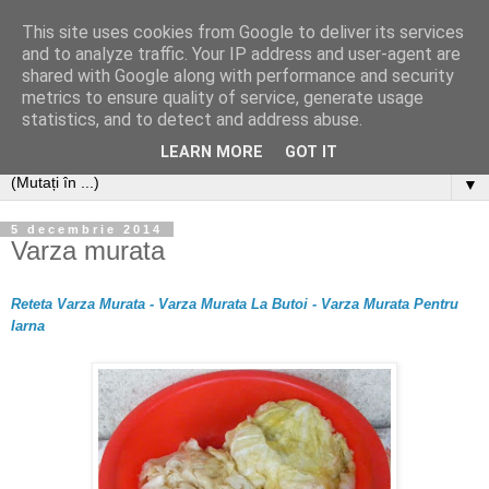
This site uses cookies from Google to deliver its services
and to analyze traffic. Your IP address and user-agent are
shared with Google along with performance and security
metrics to ensure quality of service, generate usage
statistics, and to detect and address abuse.
LEARN MORE
GOT IT
▼
5 decembrie 2014
Varza murata
Reteta Varza Murata - Varza Murata La Butoi - Varza Murata Pentru
Iarna