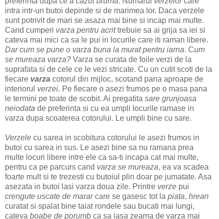
preferinta dupa ce
a cazut bruma
. Numarul
verzelor
care
intra intr-un butoi depinde si de marimea lor. Daca verzele
sunt potrivit de mari se asaza mai bine si incap mai multe.
Cand cumperi
varza pentru acrit
trebuie sa ai grija sa iei si
cateva mai mici ca sa le pui in locurile care iti raman libere.
Dar cum se pune o varza buna la murat pentru iarna
. C
um
se mureaza varza?
Varza se curata de foile verzi de la
suprafata si de cele ce le vezi stricate. Cu un cutit scoti de la
fiecare
varza
cotorul din mijloc, scotand pana aproape de
interiorul
verzei
. Pe fiecare o asezi frumos pe o masa pana
le termini pe toate de scobit. Ai pregatita
sare grunjoasa
neiodata
de preferinta si cu ea umpli locurile ramase in
varza dupa scoaterea cotorului. Le umpli bine cu sare.
Verzele
cu sarea in scobitura cotorului le asezi frumos in
butoi cu sarea in sus. Le asezi bine sa nu ramana prea
multe locuri libere intre ele ca sa-ti incapa cat mai multe,
pentru ca pe parcurs cand
varza se mureaza
, ea va scadea
foarte mult si te trezesti cu butoiul plin doar pe jumatate. Asa
asezata in butoi lasi varza doua zile. Printre
verze
pui
crengute uscate de marar
care se gasesc tot la
piata
,
hrean
curatat si spalat bine taiat rondele sau bucati mai lungi,
cateva
boabe de porumb
ca sa iasa zeama de varza mai