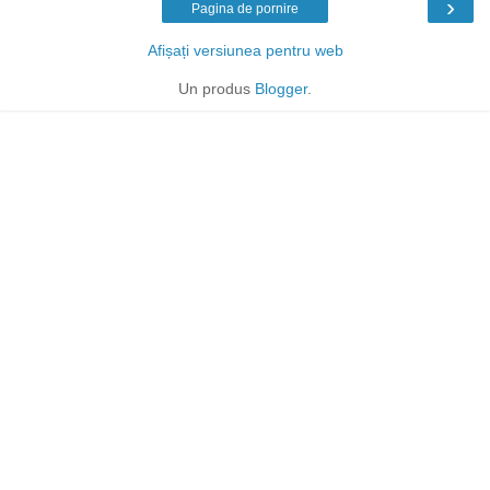
›
Pagina de pornire
Afișați versiunea pentru web
Un produs
Blogger
.