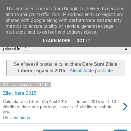
This site uses cookies from Google to deliver its services
and to analyze traffic. Your IP address and user-agent are
shared with Google along with performance and security
metrics to ensure quality of service, generate usage
statistics, and to detect and address abuse.
LEARN MORE
GOT IT
▼
Se afișează postările cu eticheta
Care Sunt Zilele
Libere Legale In 2015
.
Afișați toate postările
22 ianuarie 2015
Zile libere 2015
›
Calendar Zile Libere Din Anul 2015 In anul 2015 vor fi 13
zile libere declarate prin lege, insa din 13 zile libere stabilite
dre...
Un comentariu: