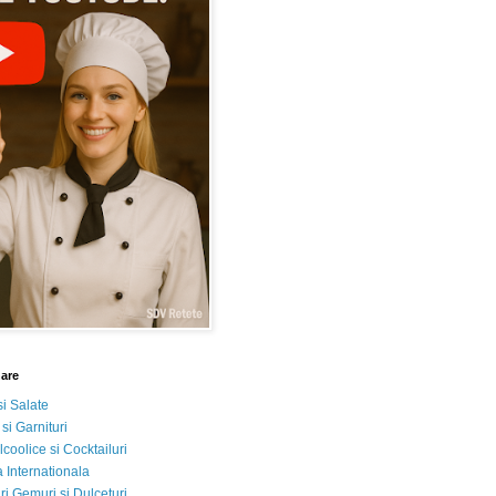
nare
si Salate
 si Garnituri
lcoolice si Cocktailuri
 Internationala
i Gemuri si Dulceturi