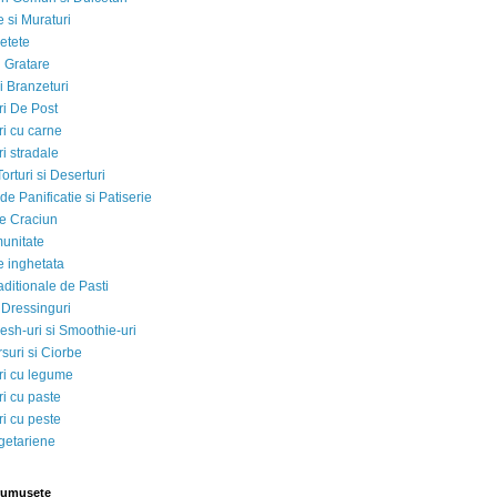
 si Muraturi
etete
si Gratare
i Branzeturi
i De Post
i cu carne
i stradale
Torturi si Deserturi
e Panificatie si Patiserie
e Craciun
munitate
e inghetata
aditionale de Pasti
 Dressinguri
esh-uri si Smoothie-uri
suri si Ciorbe
i cu legume
i cu paste
i cu peste
egetariene
rumusete