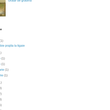
Gratar de gradina
te
(1)
ie prajita la tigaie
1)
ie
(1)
e
(1)
arie
(1)
rie
(1)
1)
0)
2)
3)
6)