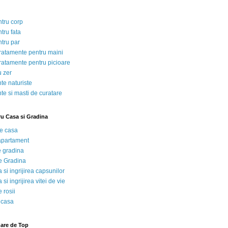
ntru corp
tru fata
ntru par
tratamente pentru maini
tratamente pentru picioare
u zer
te naturiste
te si masti de curatare
ru Casa si Gradina
de casa
 apartament
e gradina
e Gradina
 si ingrijirea capsunilor
 si ingrijirea vitei de vie
 rosii
 casa
nare de Top