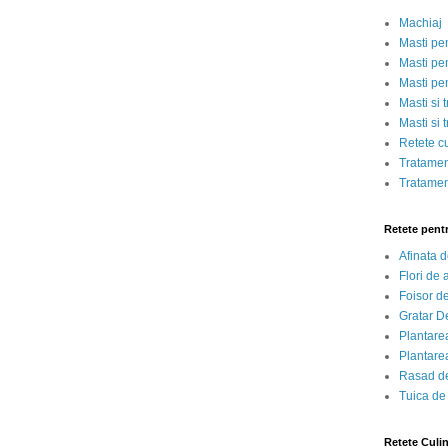
Machiaj
Masti pe
Masti pen
Masti pe
Masti si 
Masti si 
Retete c
Tratamen
Tratamen
Retete pent
Afinata 
Flori de
Foisor d
Gratar D
Plantarea
Plantarea
Rasad de
Tuica de
Retete Culi