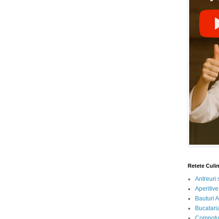
Retete Culi
Antreuri 
Aperitive
Bauturi A
Bucataria
Compotur