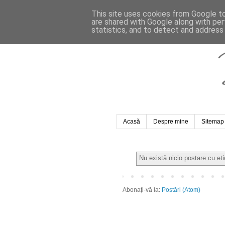
This site uses cookies from Google to 
are shared with Google along with per
statistics, and to detect and address
Acasă
Despre mine
Sitemap
Nu există nicio postare cu et
Abonați-vă la:
Postări (Atom)