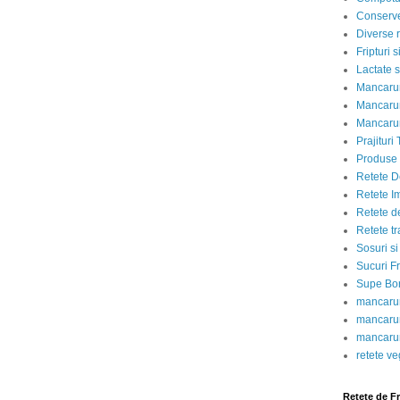
Conserve
Diverse r
Fripturi 
Lactate s
Mancarur
Mancarur
Mancarur
Prajituri 
Produse d
Retete D
Retete I
Retete d
Retete tr
Sosuri si
Sucuri Fr
Supe Bor
mancarur
mancarur
mancarur
retete v
Retete de F