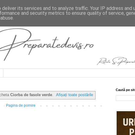
deliver its services and to analyze traffic. Your IP address and
formance and security metrics to ensure quality of service, ge
 abuse.
Caută pe sit
icheta
Ciorba de fasole verde
.
Afișați toate postările
Pagina de pornire