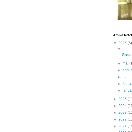
Arhiva Rete
▼
2026
(6)
▼
iunie
Scrumb
►
mai
(
►
april
►
marti
►
febru
►
ianua
►
2025
(1
►
2024
(1
►
2023
(1
►
2022
(1
►
2021
(1