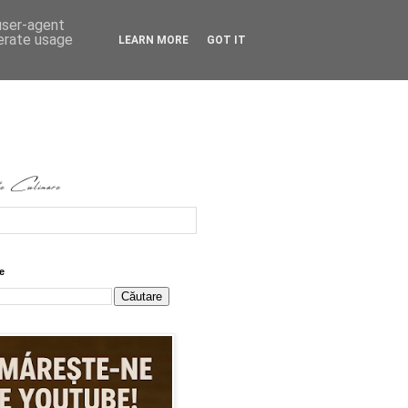
 user-agent
nerate usage
LEARN MORE
GOT IT
e