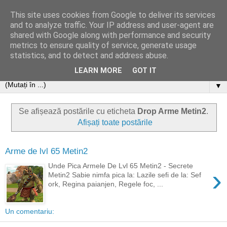
This site uses cookies from Google to deliver its services
and to analyze traffic. Your IP address and user-agent are
shared with Google along with performance and security
metrics to ensure quality of service, generate usage
statistics, and to detect and address abuse.
LEARN MORE
GOT IT
▼
Se afișează postările cu eticheta
Drop Arme Metin2
.
Afișați toate postările
Arme de lvl 65 Metin2
Unde Pica Armele De Lvl 65 Metin2 - Secrete
›
Metin2 Sabie nimfa pica la: Lazile sefi de la: Sef
ork, Regina paianjen, Regele foc, ...
Un comentariu: