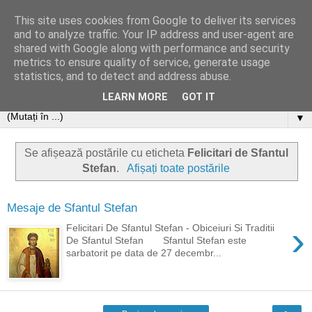
This site uses cookies from Google to deliver its services
and to analyze traffic. Your IP address and user-agent are
shared with Google along with performance and security
metrics to ensure quality of service, generate usage
statistics, and to detect and address abuse.
LEARN MORE
GOT IT
▼
Se afișează postările cu eticheta
Felicitari de Sfantul
Stefan
.
Afișați toate postările
Mesaje de Sfantul Stefan
›
Felicitari De Sfantul Stefan - Obiceiuri Si Traditii
De Sfantul Stefan Sfantul Stefan este
sarbatorit pe data de 27 decembr...