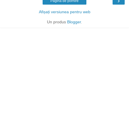
›
Pagina de pornire
Afișați versiunea pentru web
Un produs
Blogger
.