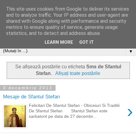
This site uses cookies from Google to deliver its services
and to analyze traffic. Your IP address and user-agent are
shared with Google along with performance and security
metrics to ensure quality of service, generate usage
statistics, and to detect and address abuse.
LEARN MORE
GOT IT
▼
Se afișează postările cu eticheta
Sms de Sfantul
Stefan
.
Afișați toate postările
3 decembrie 2013
Mesaje de Sfantul Stefan
›
Felicitari De Sfantul Stefan - Obiceiuri Si Traditii
De Sfantul Stefan Sfantul Stefan este
sarbatorit pe data de 27 decembr...