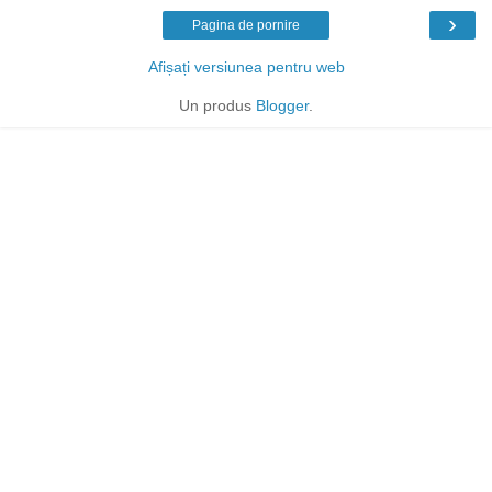
›
Pagina de pornire
Afișați versiunea pentru web
Un produs
Blogger
.