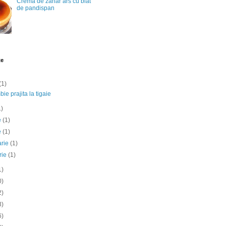
Crema de zahar ars cu blat
de pandispan
te
(1)
ie prajita la tigaie
1)
ie
(1)
e
(1)
arie
(1)
rie
(1)
1)
0)
2)
3)
6)