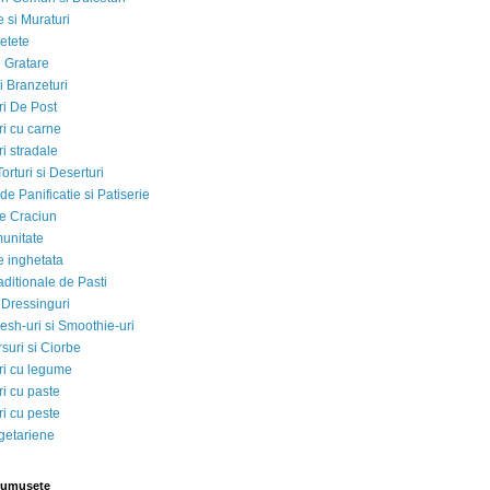
 si Muraturi
etete
si Gratare
i Branzeturi
i De Post
i cu carne
i stradale
Torturi si Deserturi
e Panificatie si Patiserie
e Craciun
munitate
e inghetata
aditionale de Pasti
 Dressinguri
esh-uri si Smoothie-uri
suri si Ciorbe
i cu legume
i cu paste
i cu peste
egetariene
rumusete