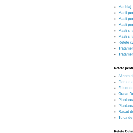
Machiaj
Masti pe
Masti pen
Masti pe
Masti si 
Masti si 
Retete c
Tratamen
Tratamen
Retete pent
Afinata 
Flori de
Foisor d
Gratar D
Plantarea
Plantarea
Rasad de
Tuica de
Retete Culi