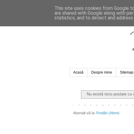
This site uses cookies from Google to 
are shared with Google along with per
statistics, and to detect and address
Acasă
Despre mine
Sitemap
Nu există nicio postare cu
Abonați-vă la:
Postări (Atom)