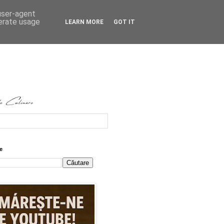
 user-agent
nerate usage
LEARN MORE
GOT IT
e