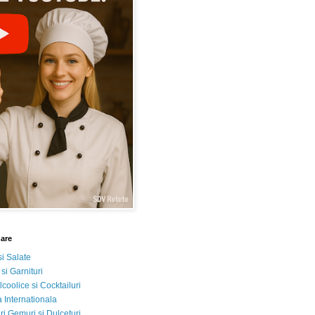
nare
si Salate
 si Garnituri
lcoolice si Cocktailuri
 Internationala
i Gemuri si Dulceturi