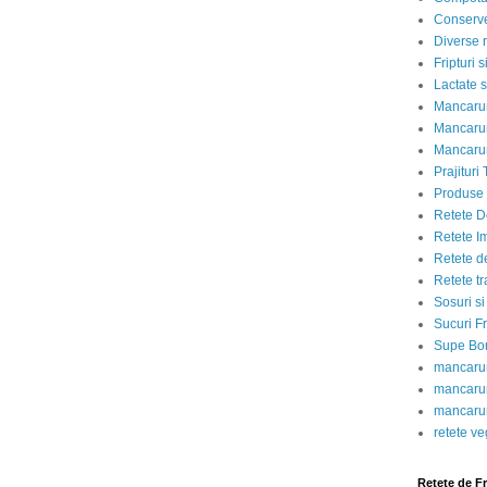
Conserve
Diverse r
Fripturi 
Lactate s
Mancarur
Mancarur
Mancarur
Prajituri 
Produse d
Retete D
Retete I
Retete d
Retete tr
Sosuri si
Sucuri Fr
Supe Bor
mancarur
mancarur
mancarur
retete v
Retete de F