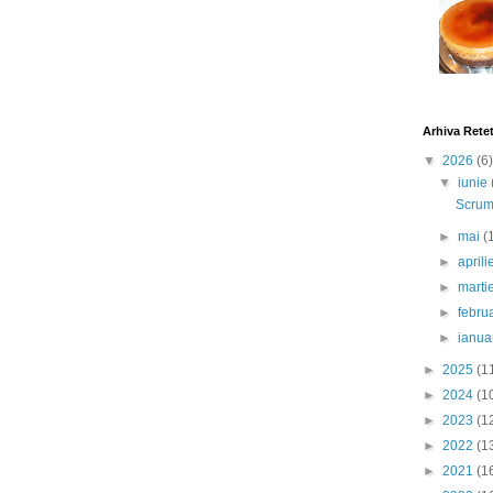
Arhiva Rete
▼
2026
(6)
▼
iunie
Scrumb
►
mai
(
►
april
►
marti
►
febru
►
ianua
►
2025
(1
►
2024
(1
►
2023
(1
►
2022
(1
►
2021
(1