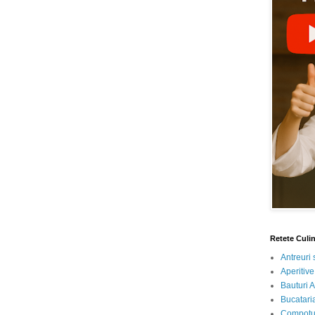
Retete Culi
Antreuri 
Aperitive
Bauturi A
Bucataria
Compotur