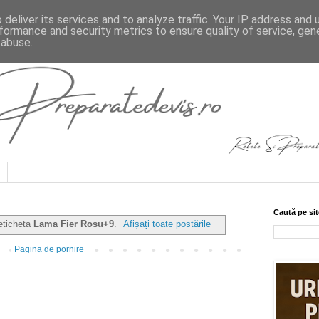
deliver its services and to analyze traffic. Your IP address and
formance and security metrics to ensure quality of service, ge
 abuse.
Caută pe sit
 eticheta
Lama Fier Rosu+9
.
Afișați toate postările
Pagina de pornire