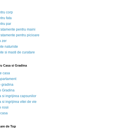
ntru corp
tru fata
ntru par
tratamente pentru maini
tratamente pentru picioare
u zer
te naturiste
te si masti de curatare
ru Casa si Gradina
de casa
 apartament
e gradina
e Gradina
 si ingrijirea capsunilor
 si ingrijirea vitei de vie
 rosii
 casa
nare de Top