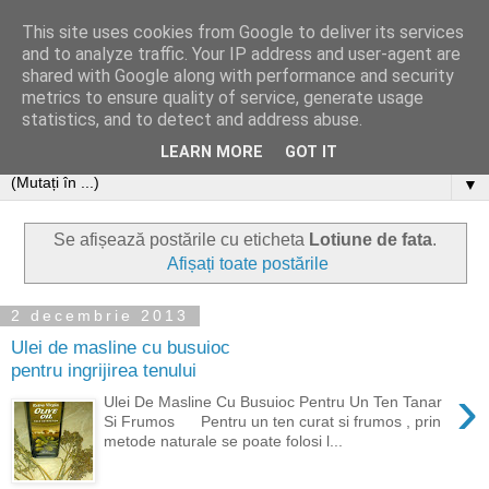
This site uses cookies from Google to deliver its services
and to analyze traffic. Your IP address and user-agent are
shared with Google along with performance and security
metrics to ensure quality of service, generate usage
statistics, and to detect and address abuse.
LEARN MORE
GOT IT
▼
Se afișează postările cu eticheta
Lotiune de fata
.
Afișați toate postările
2 decembrie 2013
Ulei de masline cu busuioc
pentru ingrijirea tenului
›
Ulei De Masline Cu Busuioc Pentru Un Ten Tanar
Si Frumos Pentru un ten curat si frumos , prin
metode naturale se poate folosi l...