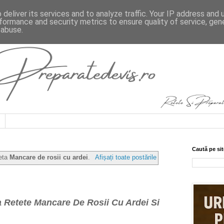
deliver its services and to analyze traffic. Your IP address and
formance and security metrics to ensure quality of service, ge
 abuse.
Caută pe sit
heta
Mancare de rosii cu ardei
.
Afișați toate postările
 Retete Mancare De Rosii Cu Ardei Si