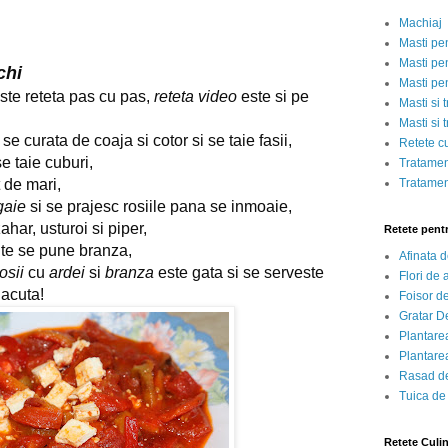
Machiaj
Masti pe
Masti pen
chi
Masti pe
ste reteta pas cu pas,
reteta video
este si pe
Masti si 
Masti si 
se curata de coaja si cotor si se taie fasii,
Retete c
se taie cuburi,
Tratamen
t de mari,
Tratamen
gaie
si se prajesc rosiile pana se inmoaie,
har, usturoi si piper,
Retete pent
ute se pune branza,
Afinata 
osii
cu
ardei
si
branza
este gata si se serveste
Flori de
lacuta!
Foisor d
Gratar D
Plantarea
Plantarea
Rasad de
Tuica de
Retete Culi