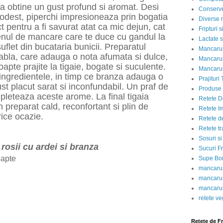
u a obtine un gust profund si aromat. Desi
Conserve
odest, piperchi impresioneaza prin bogatia
Diverse r
t pentru a fi savurat atat ca mic dejun, cat
Fripturi 
enul de mancare care te duce cu gandul la
Lactate s
uflet din bucataria bunicii. Preparatul
Mancarur
tabla, care adauga o nota afumata si dulce,
Mancarur
oapte prajite la tigaie, bogate si suculente.
Mancarur
 ingredientele, in timp ce branza adauga o
Prajituri 
st placut sarat si inconfundabil. Un praf de
Produse d
pleteaza aceste arome. La final tigaia
Retete D
n preparat cald, reconfortant si plin de
Retete I
rice ocazie.
Retete d
Retete tr
Sosuri si
rosii cu ardei si branza
Sucuri Fr
oapte
Supe Bor
mancarur
mancarur
mancarur
retete v
Retete de F