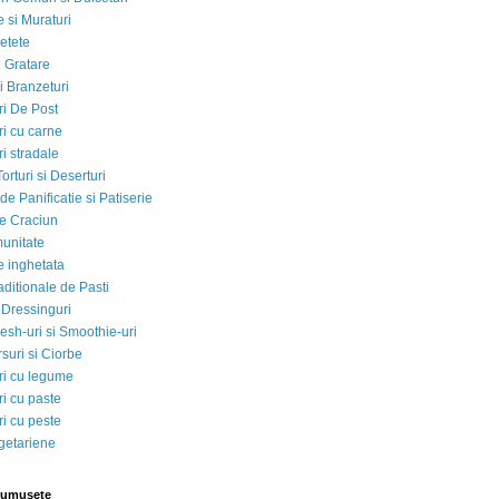
 si Muraturi
etete
si Gratare
i Branzeturi
i De Post
i cu carne
i stradale
Torturi si Deserturi
e Panificatie si Patiserie
e Craciun
munitate
e inghetata
aditionale de Pasti
 Dressinguri
esh-uri si Smoothie-uri
suri si Ciorbe
i cu legume
i cu paste
i cu peste
egetariene
rumusete