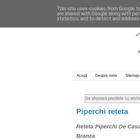
This site uses cookies from Google to 
are shared with Google along with per
statistics, and to detect and address
Acasă
Despre mine
Sitemap
Se afișează postările cu etic
Piperchi reteta
Reteta Piperchi De Casa
Branza