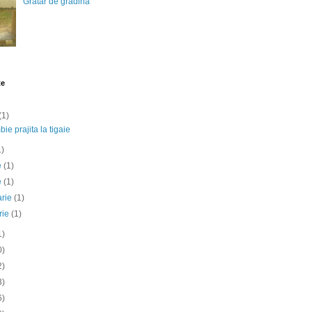
Gratar de gradina
te
(1)
ie prajita la tigaie
1)
ie
(1)
e
(1)
arie
(1)
rie
(1)
1)
0)
2)
3)
6)