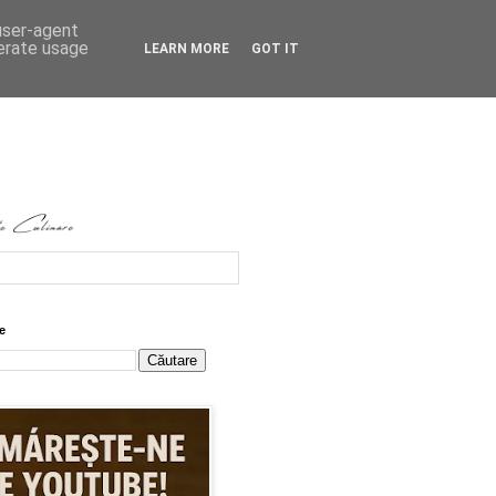
 user-agent
nerate usage
LEARN MORE
GOT IT
e