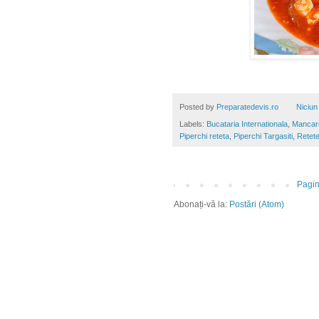
Posted by
Preparatedevis.ro
Niciun
Labels:
Bucataria Internationala
,
Mancare
Piperchi reteta
,
Piperchi Targasiti
,
Retet
Pagin
Abonați-vă la:
Postări (Atom)