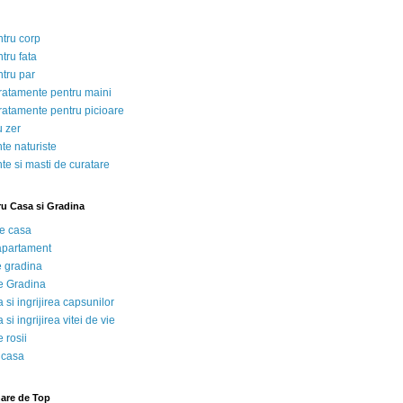
ntru corp
tru fata
ntru par
tratamente pentru maini
tratamente pentru picioare
u zer
te naturiste
te si masti de curatare
ru Casa si Gradina
de casa
 apartament
e gradina
e Gradina
 si ingrijirea capsunilor
 si ingrijirea vitei de vie
 rosii
 casa
nare de Top