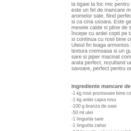
la tigaie la foc mic pentr
este un fel de mancare m
aromelor sale, fiind perfec
si ca cina usoara. Este g
mesele calde si pline de s
începe cu ardei copti pe 
si continua cu rosii bine c
Uleiul fin leaga armonios
textura cremoasa si un gu
sare si piper macinat com
arata perfect, rezultand u
savoare, perfect pentru o
Ingrediente
mancare de 
-1 kg rosii prunisoare bine c
-1 kg ardei capia rosu
-100 g branza de oaie
-50 ml ulei
-1 lingurita sare
-1 lingurita zahar