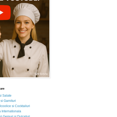
nare
si Salate
 si Garnituri
lcoolice si Cocktailuri
 Internationala
i Gemuri si Dulceturi