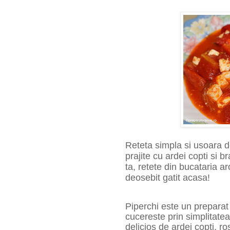
Reteta simpla si usoara de
prajite cu ardei copti si 
ta, retete din bucataria
deosebit gatit acasa!
Piperchi este un preparat 
cucereste prin simplitate
delicios de ardei copti, ro