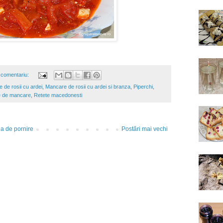
 comentariu:
 de rosii cu ardei
,
Mancare de rosii cu ardei si branza
,
Piperchi
,
e de mancare
,
Retete macedonesti
a de pornire
Postări mai vechi