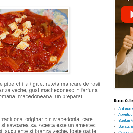
 piperchi la tigaie, reteta mancare de rosii
branza veche, gust machedonesc in farfuria
 aromana, macedoneana, un preparat
Retete Culi
Antreuri 
Aperitive
traditional originar din Macedonia, care
Bauturi A
a si savoarea sa. Acesta este un amestec
Bucataria
sii suculente si branza veche, toate gatite
Compotur