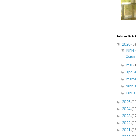
Arhiva Rete
▼
2026
(6)
▼
iunie
Scrumb
►
mai
(
►
april
►
marti
►
febru
►
ianua
►
2025
(1
►
2024
(1
►
2023
(1
►
2022
(1
►
2021
(1