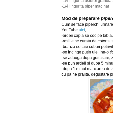
-1/4 lingurita usturoi granulat
-1/4 lingurita piper macinat
Mod de preparare
piper
Cum se face piperchi urmare
YouTube
aici
,
-ardeii capia se coc pe tabla, 
-rosiile se curata de cotor si 
-branza se taie cuburi potrivi
-se incinge putin ulei intr-o
ti
-se adauga dupa gust sare, za
-se pun ardeii si dupa 5 min
-dupa 1 minut mancarea de
r
cu paine prajita, degustare p